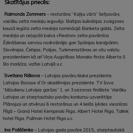
Skatītājus priecēs:
Raimonds Zommers
– restorāna “Kaļķu vārti” šefpavārs,
vairāku zelta medaļu ieguvējs: Baltijas kulinārijas zvaigznes
kausā iegūta zelta medaļa nominācijā Banketa galds, Zelta
medaļa un ceļojošā balva «Reaton» zelta pavārnīca.
Ēdināšanas servisu nodrošinājis gan Spānijas karaļpārim,
Slovēnijas, Čehijas, Polijas, Turkmenistānas un citu valstu
prezidentiem kā arī Viņa Augstības Monako firsta Alberta II,
Bo marķīza, vizītei Latvijā u.c.
Svetlana Riškova
– Latvijas pavāru kluba prezidente,
Latvijas Bocuse d`Or akadēmijas prezidente. TV šova
“Mūsdienu Latvijas garšas” 1. un 3.sezonas fināliste. Vairāku
Latvijas un starptautisko pavāru konkursu uzvarētāja.
Plānojusi un atvērusi 6 restorānus un 4 lielās ķēdes viesnīcas
Rīgā – Grand Hotel Kempinski Riga, Albert Hotel Riga, Tallink
hotel Riga, Pullman Hotel Riga u.c.
Ina Poliščenko
– Latvijas gada pavāre 2015., starptautiskā