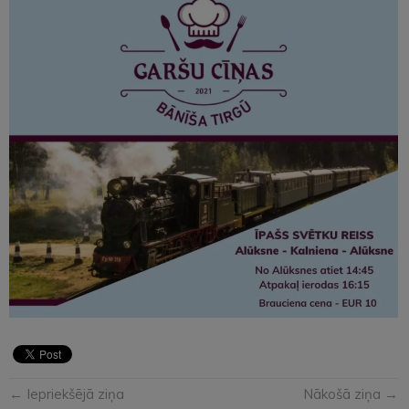
← Iepriekšējā ziņa
Nākošā ziņa →