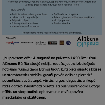
Jau pavisam drīz 14. augustā no pulksten 14:00 līdz 18:00
Alūksnes Bānīša stacijā nebijis, radošs, jautrs, izklaidējošs
notikums “Garšu cīņas Bānīša tirgū”, kurā pieci augstas klases
un starptautisku atzinību guvuši pavāri dalīsies pieredzē,
sacentīsies savā starpā, vērtēs, tirgos, degustēs un kopā
radīs garāko sviestmaizi pilsētā. Tā būs vissirsnīgākā Latvijā
mīlētu un starptautiski apbalvotu un atzītu pavāru
mijiedarbība ar skatītājiem.