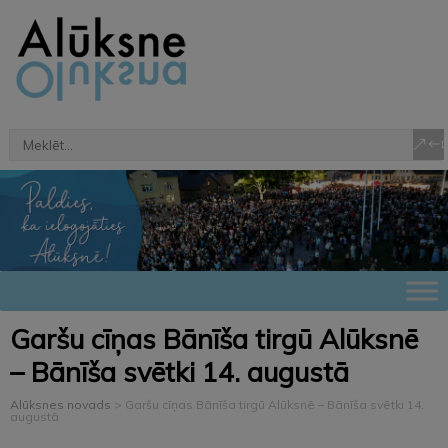
Garšu cīņas Bānīša tirgū Alūksnē
– Bānīša svētki 14. augustā
Alūksnes novads
>
Garšu cīņas Bānīša tirgū Alūksnē – Bānīša svētki 14.
augustā