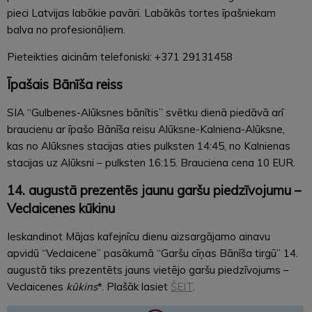
pieci Latvijas labākie pavāri. Labākās tortes īpašniekam
balva no profesionāļiem.
Pieteikties aicinām telefoniski: +371 29131458
Īpašais Bānīša reiss
SIA “Gulbenes-Alūksnes bānītis” svētku dienā piedāvā arī
braucienu ar īpašo Bānīša reisu Alūksne-Kalniena-Alūksne,
kas no Alūksnes stacijas aties pulksten 14:45, no Kalnienas
stacijas uz Alūksni – pulksten 16:15. Brauciena cena 10 EUR.
14. augustā prezentēs jaunu garšu piedzīvojumu –
Veclaicenes kūkinu
Ieskandinot Mājas kafejnīcu dienu aizsargājamo ainavu
apvidū “Veclaicene” pasākumā “Garšu cīņas Bānīša tirgū” 14.
augustā tiks prezentēts jauns vietējo garšu piedzīvojums –
Veclaicenes
kūkins
*. Plašāk lasiet
ŠEIT
.