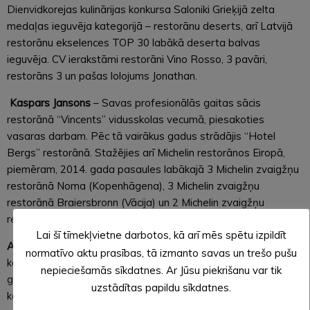
Dienvidkorejas kulinārijas konkursa Saloniki Grieķijā zelta
medaļas ieguvēja kategorijā – restorānu deserts, arī Latvijā
restorānu ekselences TOP 30 labākā deserta balvas
ieguvēja. CV ierakstāmi restorāni Vino Rosso, 3 pavāri,
restorāns 3 un pašas lolojums Jonathan.
Kaspars Jansons
– Savas profesionālās gaitas sācis
restorānā “Vincents” vidusskolas vecumā, piesakoties
vasaras darbam. Pēc tā vairākus gadus strādājis “Hotel
Bergs” restorānā. Stažējies arī Michelin restorānos Eiropā,
piemēram, 2014. gada pasaules labākajā 3 Michelin zvaigžņu
restorānā Noma (Kopenhāgena), 3 Michelin zvaigžņu
restorānā Braiersbronn (Vācija) un 2 Michelin zvaigžņu
restorānā La Table de Gourmet (Francija).
Lai šī tīmekļvietne darbotos, kā arī mēs spētu izpildīt
Aigars Sīlis
– Baltijas valstu konkurencē ieguvis pirmo vietu
normatīvo aktu prasības, tā izmanto savas un trešo pušu
konkursā “Baltijas kulinārais mantojums”, “Latvijas 2012.
nepieciešamās sīkdatnes. Ar Jūsu piekrišanu var tik
gada labākais pavārzellis”, piedalījies vairākos starptautiskos
uzstādītas papildu sīkdatnes.
konkursos, tostarp Francijā, Parīzē iekļuvis starp septiņiem