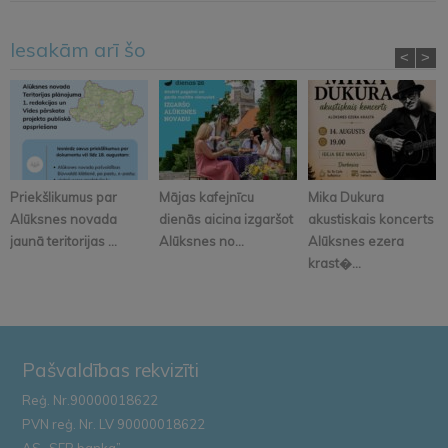
Iesakām arī šo
<
>
Priekšlikumus par
Mājas kafejnīcu
Mika Dukura
Alūksnes novada
dienās aicina izgaršot
akustiskais koncerts
jaunā teritorijas ...
Alūksnes no...
Alūksnes ezera
krast�...
Pašvaldības rekvizīti
Reģ. Nr.90000018622
PVN reģ. Nr. LV 90000018622
AS „SEB banka”