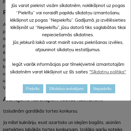
pavāru konkursa finālistiem.
Jūs varat piekrist visām sīkdatnēm, noklikšķinot uz pogas
Programmā
:
“Piekrītu” vai noraidīt papildu sīkdatņu izmantošanu,
klikšķinot uz pogas “Nepiekrītu”. Gadījumā, ja izvēlēsieties
Amatnieku tirdziņš, pasaules valstu virtuves, vīnziņu padomi,
klikšķināt uz “Nepiekrītu”, jūsu datorā tiks saglabātas tikai
pavāru stāsti un dalīšanās ar jautriem un kurioziem
nepieciešamās sīkdatnes.
atgadījumiem no banketiem un dažādiem
Jūs jebkurā laikā varat mainīt savas piekrišanas izvēles,
pasākumiem, ēdienu gatavošanas šovs, Rīgas šefpavāru
atjauninot sīkdatņu iestatījumus.
ēdienu tirdzniecība, gardi kokteiļi un atspirdzinājumi, dalīšanās
ar receptēm, konkursi, viktorīnas un vērtīgas
Iegūt vairāk informācijas par tīmekļvietnē izmantotajām
balvas, iespēja skatītājiem baudīt unikālus ēdienu risinājumus,
sīkdatnēm varat klikšķinot uz šīs saites
"Sīkdatņu politika"
uzklausīt atzinību, padomus un ieteikumus, laba fona mūzika
un garšu paradīze. Galvenie Garšu cīņu tirgus moderatori:
Valters Krauze, Roberto Meloni.
Piekrītu
Sīkdatņu iestatījumi
Nepiekrītu
Aicinājums labākajiem tautas kulināriem!
Izsludinām gardākās tortes konkursu.
Ja mīlat kulināriju, esat azartisks un idejām bagāts, aicinām
pieteikties labākās tortes konkursam. Izcilāko garšu noteiks