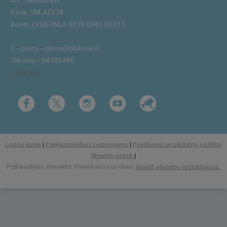
Kods: UNLALV2X
Konts: LV58 UNLA 0025 0041 3033 5
E – pasts – dome@aluksne.lv
Tālrunis – 64381496
E-adrese
Lapas karte
|
Piekļūstamības paziņojums
|
Privātuma un sīkdatņu politika
tīmekļa vietnē
|
Pašreizējais stāvoklis: Piekrišana nav dota.
Mainīt sīkdatņu iestatījumus.