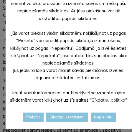
rokmūzikas attīstībā un pievienojot tādas vērtības, kā “Don’t
normatīvo aktu prasības, tā izmanto savas un trešo pušu
Stop Me Now,” “Somebody to Love,” “Crazy Little Thing
nepieciešamās sīkdatnes. Ar Jūsu piekrišanu var tik
Called Love,” “Under Pressure,” “I want to Break Free” un
uzstādītas papildu sīkdatnes.
“Bohemian Rhapsody”. Visas šīs dziesmas un ne tikai
izskanēs arī 8. oktobra koncertā Alūksnē.
Jūs varat piekrist visām sīkdatnēm, noklikšķinot uz pogas
“Piekrītu” vai noraidīt papildu sīkdatņu izmantošanu,
Rihards Saule: “Mūsu mērķis ir sniegt klausītājiem vēl
neatklātas emocijas, izjust un līdzpārdzīvot “QUEEN” mūziku
klikšķinot uz pogas “Nepiekrītu”. Gadījumā, ja izvēlēsieties
dzīvajā izpildījumā. Mans mērķis nav atdarināt vai kopēt. Es
klikšķināt uz “Nepiekrītu”, jūsu datorā tiks saglabātas tikai
izdzīvoju katru dziesmu un šo patieso sajūtu burvību
nepieciešamās sīkdatnes.
līdzpārdzīvoju ar saviem klausītājiem.”
Jūs jebkurā laikā varat mainīt savas piekrišanas izvēles,
atjauninot sīkdatņu iestatījumus.
Ņemot vērā, ka joprojām neviens šajā gadsimtā nav oficiāli
prezentējis darboties spējīgu laika mašīnu, iespēja baudīt
Iegūt vairāk informācijas par tīmekļvietnē izmantotajām
īstās
“QUEEN” grupas dzīvo uzstāšanos
tehniski
nav
sīkdatnēm varat klikšķinot uz šīs saites
"Sīkdatņu politika"
iespējama nevienam, līdz ar to šis koncerts 8. oktobrī ir
labāka izdevība Alūksnes novada iedzīvotājiem un viesiem
piedzīvot ko pārsteidzoši līdzvērtīgu oriģinālam sajūtu un
Piekrītu
Sīkdatņu iestatījumi
Nepiekrītu
emociju līmenī. Vakars solās būt patiesi aizraujošs, tāpēc
nepalaidiet garām iespēju uzņemt šo enerģijas un pozitīvo