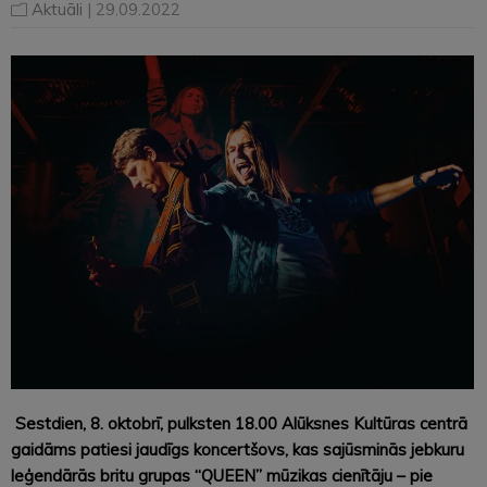
Aktuāli
| 29.09.2022
Sestdien, 8. oktobrī, pulksten 18.00 Alūksnes Kultūras centrā
gaidāms patiesi jaudīgs koncertšovs, kas sajūsminās jebkuru
leģendārās britu grupas “QUEEN” mūzikas cienītāju – pie