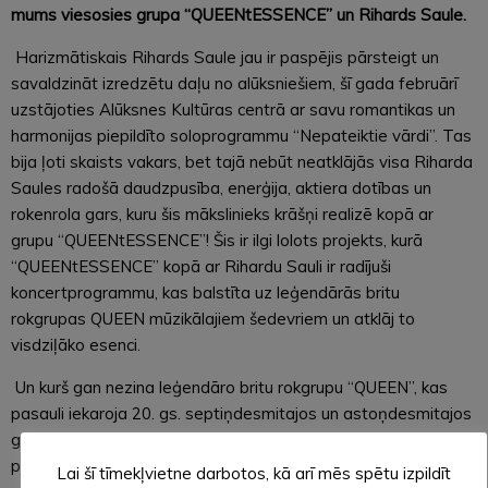
mums viesosies grupa “QUEENtESSENCE” un Rihards Saule.
Harizmātiskais Rihards Saule jau ir paspējis pārsteigt un
savaldzināt izredzētu daļu no alūksniešiem, šī gada februārī
uzstājoties Alūksnes Kultūras centrā ar savu romantikas un
harmonijas piepildīto soloprogrammu “Nepateiktie vārdi”. Tas
bija ļoti skaists vakars, bet tajā nebūt neatklājās visa Riharda
Saules radošā daudzpusība, enerģija, aktiera dotības un
rokenrola gars, kuru šis mākslinieks krāšņi realizē kopā ar
grupu “QUEENtESSENCE”! Šis ir ilgi lolots projekts, kurā
“QUEENtESSENCE” kopā ar Rihardu Sauli ir radījuši
koncertprogrammu, kas balstīta uz leģendārās britu
rokgrupas
QUEEN mūzikālajiem šedevriem un atklāj to
visdziļāko esenci.
Un kurš gan nezina leģendāro britu rokgrupu “QUEEN”, kas
pasauli iekaroja 20. gs. septiņdesmitajos un astoņdesmitajos
gados, kļūstot par vienu no veiksmīgākajām grupām
populārās mūzikas vesturē, atstājot paliekošu ietekmi
Lai šī tīmekļvietne darbotos, kā arī mēs spētu izpildīt