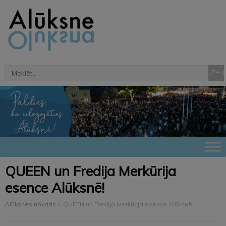
QUEEN un Fredija Merkūrija
esence Alūksnē!
Alūksnes novads
>
QUEEN un Fredija Merkūrija esence Alūksnē!