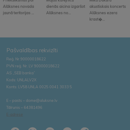
Alūksnes novada
dienās aicina izgaršot
akustiskais koncerts
jaunā teritorijas ...
Alūksnes no...
Alūksnes ezera
krast�...
Pašvaldības rekvizīti
Reģ. Nr.90000018622
PVN reģ. Nr. LV 90000018622
AS „SEB banka”
Kods: UNLALV2X
Konts: LV58 UNLA 0025 0041 3033 5
E – pasts – dome@aluksne.lv
Tālrunis – 64381496
E-adrese