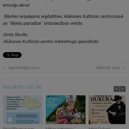
emociju devu!
Biļetes iespējams iegādāties Alūksnes Kultūras centra kasē
un “Biļešu paradīze” tirdzniecības vietās.
Gints Skulte,
Alūksnes Kultūras centra mārketinga speciālists
← Iepriekšējā ziņa
Nākošā ziņa →
Iesakām arī šo
<
>
Priekšlikumus par
Mājas kafejnīcu
Mika Dukura