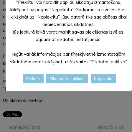
Šajā dienā radīsim svētkus viens otram – Alūksnes Kultūras
“Piekrītu” vai noraidīt papildu sīkdatņu izmantošanu,
centrā notiks visu paaudžu koru, bērnu un jauniešu vokālo
klikšķinot uz pogas “Nepiekrītu”. Gadījumā, ja izvēlēsieties
ansambļu, apvienotā koklētāju ansambļa koncerts “Kopā
klikšķināt uz “Nepiekrītu”, jūsu datorā tiks saglabātas tikai
just”, ko vēros visi deju kolektīvi un, protams, skatītāji, kuri
nepieciešamās sīkdatnes.
uzgavilēs koncerta dalībniekiem. Pēc koncerta no Kultūras
Jūs jebkurā laikā varat mainīt savas piekrišanas izvēles,
centra dalībnieku gājiens – Brūža ielas – Pils iela – Ojāra
atjauninot sīkdatņu iestatījumus.
Vācieša iela –Pilssalas iela – Pilssalas estrāde.
Iegūt vairāk informācijas par tīmekļvietnē izmantotajām
Pilssalas estrādē svētki turpināsies ar deju un mūzikas
sīkdatnēm varat klikšķinot uz šīs saites
"Sīkdatņu politika"
koncerts “ Kopā būt”, kurā piedalīsies Alūksnes novada visu
paaudžu deju kolektīvi un pūtēju orķestris.
Piekrītu
Sīkdatņu iestatījumi
Nepiekrītu
Pēc koncerta pirmā vasaras zaļumballe ar grupu
“Putukvass”.
Uz tikšanos svētkos!
← Iepriekšējā ziņa
Nākošā ziņa →