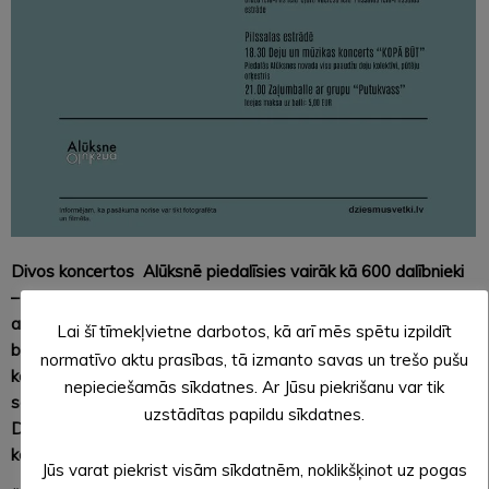
Divos koncertos Alūksnē piedalīsies vairāk kā 600 dalībnieki
– visi Alūksnes novada Dziesmu un Deju svētku kolektīvi, kā
arī novada dziedošie un dejojošie bērni un jaunieši no
Lai šī tīmekļvietne darbotos, kā arī mēs spētu izpildīt
bērnudārza līdz vidusskolas vecumam. Svētku dalībnieki
normatīvo aktu prasības, tā izmanto savas un trešo pušu
koncertos izdziedās, izdejos, izspēlēs svētku repertuāru
nepieciešamās sīkdatnes. Ar Jūsu piekrišanu var tik
savās mājās pirms došanās uz XXVII Vispārējiem latviešu
uzstādītas papildu sīkdatnes.
Dziesmu un XVII Deju svētkiem Rīgā, pārējiem kolektīviem
koncertos būs brīvas izvēles repertuārs.
Jūs varat piekrist visām sīkdatnēm, noklikšķinot uz pogas