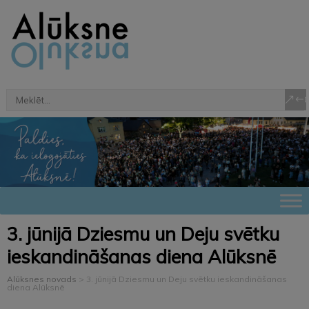
3. jūnijā Dziesmu un Deju svētku
ieskandināšanas diena Alūksnē
Alūksnes novads
>
3. jūnijā Dziesmu un Deju svētku ieskandināšanas
diena Alūksnē