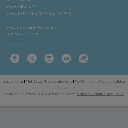
Kods: UNLALV2X
Konts: LV58 UNLA 0025 0041 3033 5
E – pasts – dome@aluksne.lv
Tālrunis – 64381496
E-adrese
Lapas karte
|
Piekļūstamības paziņojums
|
Privātuma un sīkdatņu politika
tīmekļa vietnē
|
Pašreizējais stāvoklis: Piekrišana nav dota.
Mainīt sīkdatņu iestatījumus.