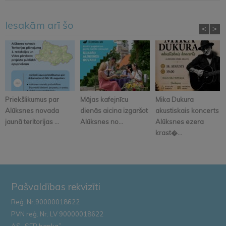
Iesakām arī šo
<
>
Priekšlikumus par
Mājas kafejnīcu
Mika Dukura
Alūksnes novada
dienās aicina izgaršot
akustiskais koncerts
jaunā teritorijas ...
Alūksnes no...
Alūksnes ezera
krast�...
Pašvaldības rekvizīti
Reģ. Nr.90000018622
PVN reģ. Nr. LV 90000018622
AS „SEB banka”