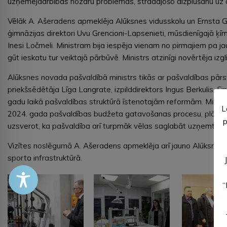
uzņēmējdarbības nozaru problēmas, strādājošo aizplūšanu uz 
Vēlāk A. Ašeradens apmeklēja Alūksnes vidusskolu un Ernsta Gli
ģimnāzijas direktori Uvu Grencioni-Lapsenieti, mūsdienīgajā ķīmi
Inesi Ločmeli. Ministram bija iespēja vienam no pirmajiem pa j
gūt ieskatu tur veiktajā pārbūvē. Ministrs atzinīgi novērtēja izg
Alūksnes novada pašvaldībā ministrs tikās ar pašvaldības pārst
priekšsēdētāja Līga Langrate, izpilddirektors Ingus Berkulis, 
gadu laikā pašvaldības struktūrā īstenotajām reformām. Ministrs
L
2024. gada pašvaldības budžeta gatavošanas procesu, plānotajie
p
uzsverot, ka pašvaldība arī turpmāk vēlas saglabāt uzņemto a
Vizītes noslēgumā A. Ašeradens apmeklēja arī jauno Alūksnes S
sporta infrastruktūrā.
“