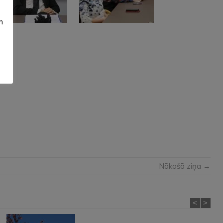
m
Nākošā ziņa →
<
>