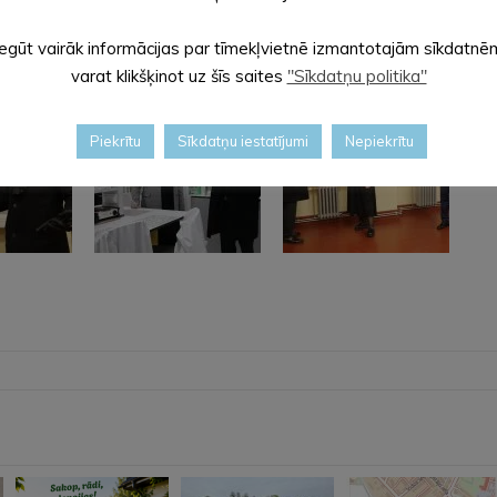
Iegūt vairāk informācijas par tīmekļvietnē izmantotajām sīkdatnē
varat klikšķinot uz šīs saites
"Sīkdatņu politika"
Piekrītu
Sīkdatņu iestatījumi
Nepiekrītu