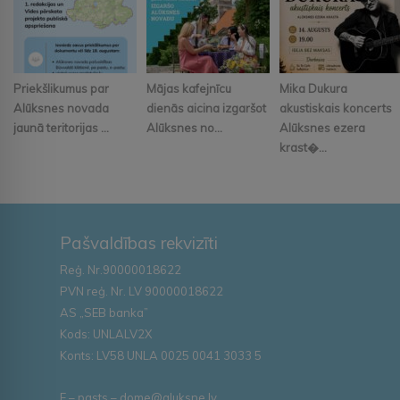
Priekšlikumus par
Mājas kafejnīcu
Mika Dukura
Alūksnes novada
dienās aicina izgaršot
akustiskais koncerts
jaunā teritorijas ...
Alūksnes no...
Alūksnes ezera
krast�...
Pašvaldības rekvizīti
Reģ. Nr.90000018622
PVN reģ. Nr. LV 90000018622
AS „SEB banka”
Kods: UNLALV2X
Konts: LV58 UNLA 0025 0041 3033 5
E – pasts – dome@aluksne.lv