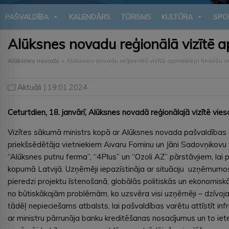
PAŠVALDĪBA
KALENDĀRS
TŪRISMS
KULTŪRA
SPO
Alūksnes novadu reģionālā vizītē a
Alūksnes novads
>
Alūksnes novadu reģionālā vizītē apmeklēja finanšu m
Aktuāli
| 19.01.2024
Ceturtdien, 18. janvārī, Alūksnes novadā reģionālajā vizītē vies
Vizītes sākumā ministrs kopā ar Alūksnes novada pašvaldības 
priekšsēdētāja vietniekiem Aivaru Fominu un Jāni Sadovņikovu
“Alūksnes putnu ferma”, “4Plus” un “Ozoli AZ” pārstāvjiem, lai
kopumā Latvijā. Uzņēmēji iepazīstināja ar situāciju uzņēmumos,
pieredzi projektu īstenošanā, globālās politiskās un ekonomisk
no būtiskākajām problēmām, ko uzsvēra visi uzņēmēji – dzīvoj
tādēļ nepieciešams atbalsts, lai pašvaldības varētu attīstīt in
ar ministru pārrunāja banku kreditēšanas nosacījumus un to ie