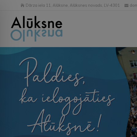
Dārza iela 11, Alūksne, Alūksnes novads, LV-4301
dom