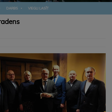
DARBS
VIEGLI LASĪT
eradens