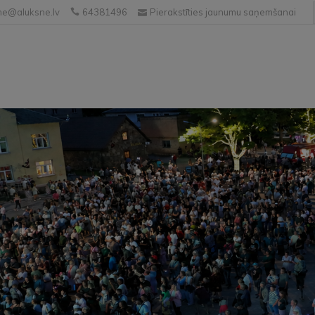
e@aluksne.lv
64381496
Pierakstīties jaunumu saņemšanai