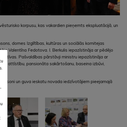
vēsturisko korpusu, kas vakardien pieņemts ekspluatācijā, un
ons, domes Izglītības, kultūras un sociālās komitejas
ja Valentīna Fedotova. I. Berkulis iepazīstināja ar pēdējo
ektīvas. Pašvaldības pārstāvji ministru iepazīstināja ar
tu
la attīstību, pansionāta sakārtošanu, baseina izbūvi,
s.
u Tomsoni un guva ieskatu novada iedzīvotājiem pieejamajā
”
su
t