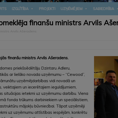
RTS
IZGLĪTĪBA
PROJEKTI
UZŅĒMĒJIEM
SABIEDRĪBA
pmeklēja finanšu ministrs Arvils Aš
inistrs Arvils Ašeradens
ojās finanšu ministrs Arvils Ašeradens.
domes priekšsēdētāju Dzintaru Adleru,
 tikās ar lielāko novada uzņēmumu – “Cewood”,
 pārrunātu uzņēmējdarbības vidi novadā un
 veiktajiem un iecerētajiem ieguldījumiem,
ās situācijas ietekmi uz uzņēmumu darbību. Viena
amā fonda trūkums darbiniekiem un speciālistiem,
frastruktūru mājokļu būvniecībai. Tāpat uzņēmēji
tekmi uz uzņēmumu attīstības iespējām, konkrētu