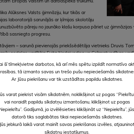
citām Eiropas valstīm un darbaspēka trūkumu.
ka Alūksnes Valsts ģimnāziju, kur tikās ar
jas laboratorijā sarunājās ar ķīmijas skolotāju
aunuzbūvēto pāreju no jaunāko klašu korpusa pāriet uz ģimnāzijas 
lītībā sasniegto progresu.
āvjiem – sarunā pievienojās priekšsēdētāja vietnieks Druvis Toms
Finanšu nodaļas vadītāja Evita Ņedaivodina un Grāmatvedības vadītā
 novērtēja, ka veiktās pašvaldības pārvaldības reformas ir ļoti ef
ai šī tīmekļvietne darbotos, kā arī mēs spētu izpildīt normatīvo ak
m lielākajiem investīciju projektiem – daudzdzīvokļu māju kvartā
rasības, tā izmanto savas un trešo pušu nepieciešamās sīkdatne
ttīstības tempu.
Ar Jūsu piekrišanu var tik uzstādītas papildu sīkdatnes.
porta centru, kur tikās ar Alūksnes Sporta skolas direktori Līg
Jūs varat piekrist visām sīkdatnēm, noklikšķinot uz pogas “Piekrītu
vai noraidīt papildu sīkdatņu izmantošanu, klikšķinot uz pogas
Nepiekrītu”. Gadījumā, ja izvēlēsieties klikšķināt uz “Nepiekrītu”, jū
datorā tiks saglabātas tikai nepieciešamās sīkdatnes.
Jūs jebkurā laikā varat mainīt savas piekrišanas izvēles, atjaunino
sīkdatņu iestatījumus.