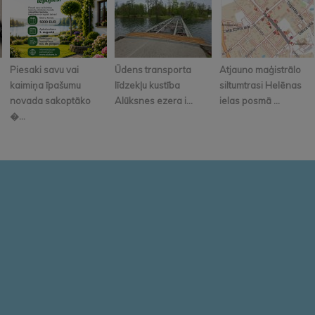
Piesaki savu vai
Ūdens transporta
Atjauno maģistrālo
kaimiņa īpašumu
līdzekļu kustība
siltumtrasi Helēnas
novada sakoptāko
Alūksnes ezera i...
ielas posmā ...
�...