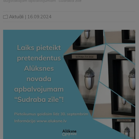
augstākajam apbalvojumam “Sudraba zīle”
Aktuāli
| 16.09.2024