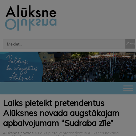
Laiks pieteikt pretendentus
Alūksnes novada augstākajam
apbalvojumam “Sudraba zīle”
Alūksnes novads
>
Laiks pieteikt pretendentus Alūksnes novada