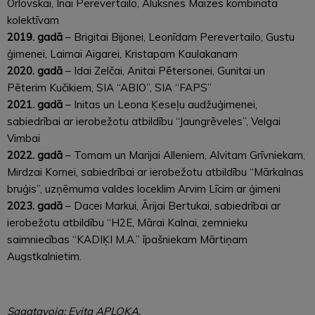
Orlovskai, Inai Perevertailo, Alūksnes Maizes kombināta
kolektīvam
2019. gadā
– Brigitai Bijonei, Leonīdam Perevertailo, Gustu
ģimenei, Laimai Aigarei, Kristapam Kaulakanam
2020. gadā
– Idai Zelčai, Anitai Pētersonei, Gunitai un
Pēterim Kučikiem, SIA “ABIO”, SIA “FAPS”
2021. gadā
– Initas un Leona Ķeseļu audžuģimenei,
sabiedrībai ar ierobežotu atbildību “Jaungrēveles”, Velgai
Vimbai
2022. gadā
– Tomam un Marijai Alleniem, Alvitam Grīvniekam,
Mirdzai Kornei, sabiedrībai ar ierobežotu atbildību “Mārkalnas
bruģis”, uzņēmuma valdes loceklim Arvim Līcim ar ģimeni
2023. gadā
– Dacei Markui, Ārijai Bertukai, sabiedrībai ar
ierobežotu atbildību “H2E, Mārai Kalnai, zemnieku
saimniecības “KADIĶI M.A.” īpašniekam Mārtiņam
Augstkalnietim.
Sagatavoja: Evita APLOKA,