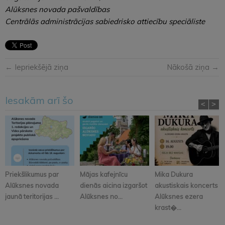
Alūksnes novada pašvaldības
Centrālās administrācijas sabiedrisko attiecību speciāliste
← Iepriekšējā ziņa
Nākošā ziņa →
Iesakām arī šo
<
>
Priekšlikumus par
Mājas kafejnīcu
Mika Dukura
Alūksnes novada
dienās aicina izgaršot
akustiskais koncerts
jaunā teritorijas ...
Alūksnes no...
Alūksnes ezera
krast�...