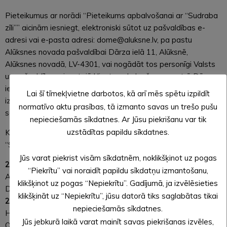
Pieteikumus ar norādi “Pieteikums apbalvošanai ar “Sudraba
zīli”” aicinām iesniegt, elektroniski sūtot uz pašvaldības e-
adresi vai e-pasta adresi: dome@aluksne.lv, pa pastu
Alūksnes novada pašvaldībai Dārza ielā 11, Alūksnē,
Alūksnes novadā, LV-4301, vai nogādāt tos personīgi Valsts
un pašvaldības vienotajā klientu apkalpošanas centrā Dārza
ielā 11, Alūksnē. Lai atvieglotu pretendentu pieteikšanu, ir
Lai šī tīmekļvietne darbotos, kā arī mēs spētu izpildīt
izveidota arī elektroniski aizpildāma veidlapa, kas atrodama
normatīvo aktu prasības, tā izmanto savas un trešo pušu
saitē:
http://ej.uz/Sudraba_zili
.
nepieciešamās sīkdatnes. Ar Jūsu piekrišanu var tik
uzstādītas papildu sīkdatnes.
Kopš 2010. gada Alūksnes novada augstākais apbalvojums
“Sudraba zīle” piešķirts:
Jūs varat piekrist visām sīkdatnēm, noklikšķinot uz pogas
2010. gadā
– Andrejam Aleksejevam, Zinovijai un Gunāram
“Piekrītu” vai noraidīt papildu sīkdatņu izmantošanu,
Aplokiem, Jānim Baltiņam, Intaram Berkulim, Vilnim Blūmam,
klikšķinot uz pogas “Nepiekrītu”. Gadījumā, ja izvēlēsieties
Dzidrai Mazikai, Jānim Polim, Agritai Šaicānei, Ivaram Zariņam
klikšķināt uz “Nepiekrītu”, jūsu datorā tiks saglabātas tikai
2011. gadā
– Lidijai Zitānei, Vizmai Dravniecei, Ivaram
nepieciešamās sīkdatnes.
Hamanim, Viesturam Kazainim, Andrim Kļaviņam, Gunāram
Jūs jebkurā laikā varat mainīt savas piekrišanas izvēles,
Ozoliņam, Gunitai Palejai, Mārai Podkalnei, Raivim