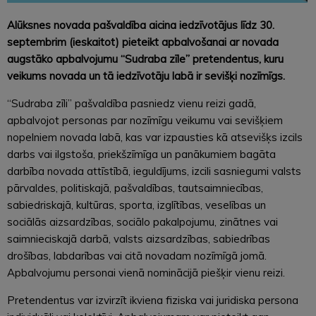
Alūksnes novada pašvaldība aicina iedzīvotājus līdz 30.
septembrim (ieskaitot) pieteikt apbalvošanai ar novada
augstāko apbalvojumu “Sudraba zīle” pretendentus, kuru
veikums novada un tā iedzīvotāju labā ir sevišķi nozīmīgs.
“Sudraba zīli” pašvaldība pasniedz vienu reizi gadā,
apbalvojot personas par nozīmīgu veikumu vai sevišķiem
nopelniem novada labā, kas var izpausties kā atsevišķs izcils
darbs vai ilgstoša, priekšzīmīga un panākumiem bagāta
darbība novada attīstībā, ieguldījums, izcili sasniegumi valsts
pārvaldes, politiskajā, pašvaldības, tautsaimniecības,
sabiedriskajā, kultūras, sporta, izglītības, veselības un
sociālās aizsardzības, sociālo pakalpojumu, zinātnes vai
saimnieciskajā darbā, valsts aizsardzības, sabiedrības
drošības, labdarības vai citā novadam nozīmīgā jomā.
Apbalvojumu personai vienā nominācijā piešķir vienu reizi.
Pretendentus var izvirzīt ikviena fiziska vai juridiska persona