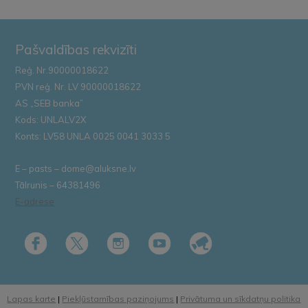
Pašvaldības rekvizīti
Reģ. Nr.90000018622
PVN reģ. Nr. LV 90000018622
AS „SEB banka”
Kods: UNLALV2X
Konts: LV58 UNLA 0025 0041 3033 5
E – pasts – dome@aluksne.lv
Tālrunis – 64381496
E-adrese
Lapas karte
|
Piekļūstamības paziņojums
|
Privātuma un sīkdatņu politika