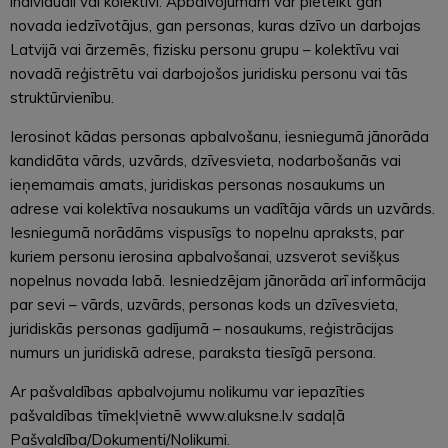
individuāli vai kolektīvi. Apbalvojumam var pieteikt gan
novada iedzīvotājus, gan personas, kuras dzīvo un darbojas
Latvijā vai ārzemēs, fizisku personu grupu – kolektīvu vai
novadā reģistrētu vai darbojošos juridisku personu vai tās
struktūrvienību.
Ierosinot kādas personas apbalvošanu, iesniegumā jānorāda
kandidāta vārds, uzvārds, dzīvesvieta, nodarbošanās vai
ieņemamais amats, juridiskas personas nosaukums un
adrese vai kolektīva nosaukums un vadītāja vārds un uzvārds.
Iesniegumā norādāms vispusīgs to nopelnu apraksts, par
kuriem personu ierosina apbalvošanai, uzsverot sevišķus
nopelnus novada labā. Iesniedzējam jānorāda arī informācija
par sevi – vārds, uzvārds, personas kods un dzīvesvieta,
juridiskās personas gadījumā – nosaukums, reģistrācijas
numurs un juridiskā adrese, paraksta tiesīgā persona.
Ar pašvaldības apbalvojumu nolikumu var iepazīties
pašvaldības tīmekļvietnē www.aluksne.lv sadaļā
Pašvaldība/Dokumenti/Nolikumi.