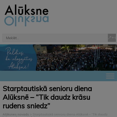
Starptautiskā senioru diena
Alūksnē – “Tik daudz krāsu
rudens sniedz”
Alūksnes novads
>
Starptautiskā senioru diena Alūksnē – “Tik daudz