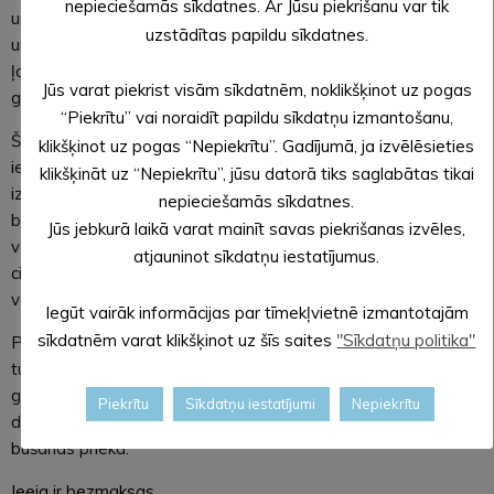
nepieciešamās sīkdatnes. Ar Jūsu piekrišanu var tik
un unikālo muzicēšanas stilu, sniegs koncertu, kas iepriecinās
uzstādītas papildu sīkdatnes.
un uzburs patīkamu rudens noskaņu. Mūziķi aicina ikvienu
ļauties melodijām, kas svin dzīvi un tās krāsainos mirkļus,
Jūs varat piekrist visām sīkdatnēm, noklikšķinot uz pogas
gluži kā rudens sniedz dažādību dabas toņos.
“Piekrītu” vai noraidīt papildu sīkdatņu izmantošanu,
Šis pasākums būs ne tikai muzikāls piedzīvojums, bet arī
klikšķinot uz pogas “Nepiekrītu”. Gadījumā, ja izvēlēsieties
iespēja senioriem tikties, dalīties pieredzēs un vienkārši
klikšķināt uz “Nepiekrītu”, jūsu datorā tiks saglabātas tikai
izbaudīt pozitīvu atmosfēru. Kultūras centrs, kas jau izsenis ir
nepieciešamās sīkdatnes.
bijusi tikšanās vieta dažādu paaudžu un interešu pārstāvjiem,
Jūs jebkurā laikā varat mainīt savas piekrišanas izvēles,
vēlreiz atver savas durvis, lai dāvātu svētkus senioriem –
atjauninot sīkdatņu iestatījumus.
cilvēkiem, kuri savā dzīvē ienes tik daudz dzīves gudrības un
vērtību.
Iegūt vairāk informācijas par tīmekļvietnē izmantotajām
sīkdatnēm varat klikšķinot uz šīs saites
"Sīkdatņu politika"
Pasākuma organizatori aicina ikvienu senioru un viņu
tuviniekus uz šo īpašo dienu, kurā mūzika un sirsnība būs
galvenie svētku elementi. Svinēsim rudeni un dzīves svētku
Piekrītu
Sīkdatņu iestatījumi
Nepiekrītu
dienu kopā, atrodot krāsu bagātību mūzikas skaņās un kopā
būšanas priekā.
Ieeja ir bezmaksas.