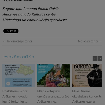
Sagatavoja: Amanda Emma Gaišā
Alūksnes novada Kultūras centrs
Mārketinga un komunikāciju speciāliste
← Iepriekšējā ziņa
Nākošā ziņa →
Iesakām arī šo
<
>
Priekšlikumus par
Mājas kafejnīcu
Mika Dukura
Alūksnes novada
dienās aicina izgaršot
akustiskais koncerts
jaunā teritorijas ...
Alūksnes no...
Alūksnes ezera