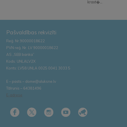
krast�...
Pašvaldības rekvizīti
Reģ. Nr.90000018622
PVN reģ. Nr. LV 90000018622
AS „SEB banka”
Kods: UNLALV2X
Konts: LV58 UNLA 0025 0041 3033 5
E – pasts – dome@aluksne.lv
Tālrunis – 64381496
E-adrese