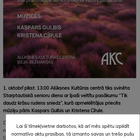
1. oktobrī plkst. 13.00 Alūksnes Kultūras centrā tiks svinēta
Starptautiskā senioru diena ar īpaši veltītu pasākumu “Tik
daudz krāsu rudens sniedz”, kurā apmeklētājus priecēs
mūziķu pāris Kaspars Gulbis un Kristena Cīrule.
Dziedātāja Kristena Cīrule, kas izceļas ar savu emocionālo un
Lai šī tīmekļvietne darbotos, kā arī mēs spētu izpildīt
niansēto vokālo sniegumu, kopā ar akordeonistu Kasparu
normatīvo aktu prasības, tā izmanto savas un trešo pušu
Gulbi, kurš ir pazīstams ar izciliem tehniskajiem izpildījumiem