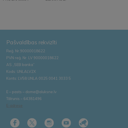
Pašvaldības rekvizīti
Reģ. Nr.90000018622
PVN reģ. Nr. LV 90000018622
AS „SEB banka”
Kods: UNLALV2X
Konts: LV58 UNLA 0025 0041 3033 5
E – pasts – dome@aluksne.lv
Tālrunis – 64381496
E-adrese