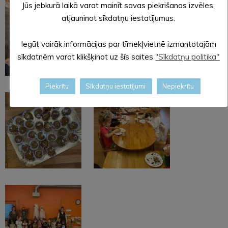
Jūs jebkurā laikā varat mainīt savas piekrišanas izvēles,
atjauninot sīkdatņu iestatījumus.
Iegūt vairāk informācijas par tīmekļvietnē izmantotajām
sīkdatnēm varat klikšķinot uz šīs saites
"Sīkdatņu politika"
Piekrītu
Sīkdatņu iestatījumi
Nepiekrītu