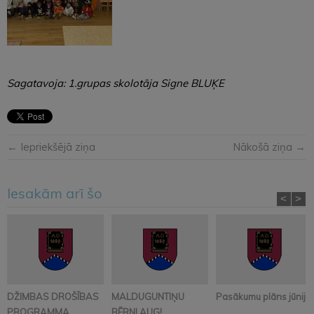
Sagatavoja: 1.grupas skolotāja Signe BLUĶE
← Iepriekšējā ziņa
Nākošā ziņa →
Iesakām arī šo
<
>
DŽIMBAS DROŠĪBAS
MALDUGUNTIŅU
Pasākumu plāns jūnijā
PROGRAMMA
BĒRNI AUG!