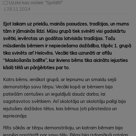
Uzzini kas notiek "Sprīdītī"
| 28.11.2024
Ejot laikam uz priekšu, mainās paaudzes, tradīcijas, un mums
tām ir jāmainās līdzi. Mūsu grupā tiek svinēti visi gadskārtu
svētki, ievērotas un godātas latviskās tradīcijas. Taču
mūsdienās bērniem ir nepieciešama dažādība, tāpēc 1. grupā
tika svinēts arī Helovīns. Vecāki tika uzrunāti ar afišu
“Maskošanās ballīte”, kur ikviens bērns tika aicināts iejusties
kādā tēlā un pārģērbties par to.
Katrs bērns, ienākot grupā, ar lepnumu un smaidu sejā
demonstrēja savu tērpu. Vecāki kopā ar bērniem bija
patiešām centušies un ieguldījuši daudz darba, lai
sagatavotos svētkiem. Arī skolotāja un skolotāju palīgi bija
iejutušies dažādos tēlos, kas bērnus ļoti pārsteidza un
iepriecināja.
Rīts sākās ar tērpu demonstrāciju, un katram bērnam bija
iespēja pastāstīt par savu tēlu. Bērni bija izdomājuši rotaļas,