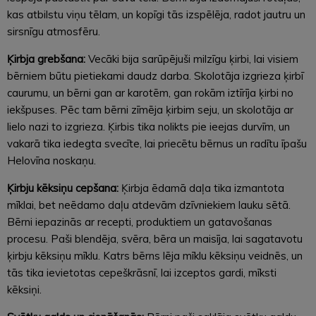
kas atbilstu viņu tēlam, un kopīgi tās izspēlēja, radot jautru un
sirsnīgu atmosfēru.
Ķirbja grebšana:
Vecāki bija sarūpējuši milzīgu ķirbi, lai visiem
bērniem būtu pietiekami daudz darba. Skolotāja izgrieza ķirbī
caurumu, un bērni gan ar karotēm, gan rokām iztīrīja ķirbi no
iekšpuses. Pēc tam bērni zīmēja ķirbim seju, un skolotāja ar
lielo nazi to izgrieza. Ķirbis tika nolikts pie ieejas durvīm, un
vakarā tika iedegta svecīte, lai priecētu bērnus un radītu īpašu
Helovīna noskaņu.
Ķirbju kēksiņu cepšana:
Ķirbja ēdamā daļa tika izmantota
mīklai, bet neēdamo daļu atdevām dzīvniekiem lauku sētā.
Bērni iepazinās ar recepti, produktiem un gatavošanas
procesu. Paši blendēja, svēra, bēra un maisīja, lai sagatavotu
ķirbju kēksiņu mīklu. Katrs bērns lēja mīklu kēksiņu veidnēs, un
tās tika ievietotas cepeškrāsnī, lai izceptos gardi, mīksti
kēksiņi.