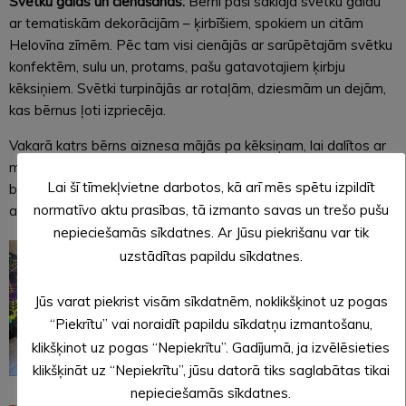
Svētku galds un cienāšanās:
Bērni paši saklāja svētku galdu
ar tematiskām dekorācijām – ķirbīšiem, spokiem un citām
Helovīna zīmēm. Pēc tam visi cienājās ar sarūpētajām svētku
konfektēm, sulu un, protams, pašu gatavotajiem ķirbju
kēksiņiem. Svētki turpinājās ar rotaļām, dziesmām un dejām,
kas bērnus ļoti izpriecēja.
Vakarā katrs bērns aiznesa mājās pa kēksiņam, lai dalītos ar
mammām un tētiem un iepriecinātu ģimenes. Svētki 1. grupā
Lai šī tīmekļvietne darbotos, kā arī mēs spētu izpildīt
bija izdevušies īpaši priecīgi un sirsnīgi, un bērni devās mājās
normatīvo aktu prasības, tā izmanto savas un trešo pušu
ar laimīgām sejām un daudz pozitīvu emociju!
nepieciešamās sīkdatnes. Ar Jūsu piekrišanu var tik
uzstādītas papildu sīkdatnes.
Jūs varat piekrist visām sīkdatnēm, noklikšķinot uz pogas
“Piekrītu” vai noraidīt papildu sīkdatņu izmantošanu,
klikšķinot uz pogas “Nepiekrītu”. Gadījumā, ja izvēlēsieties
klikšķināt uz “Nepiekrītu”, jūsu datorā tiks saglabātas tikai
nepieciešamās sīkdatnes.