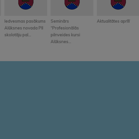
Iedvesmas pasākums
Seminārs
Aktualitātes aprīlī
Alūksnes novada PII
“Profesionālās
skolotāju pal...
pilnveides kursi
Alūksnes...