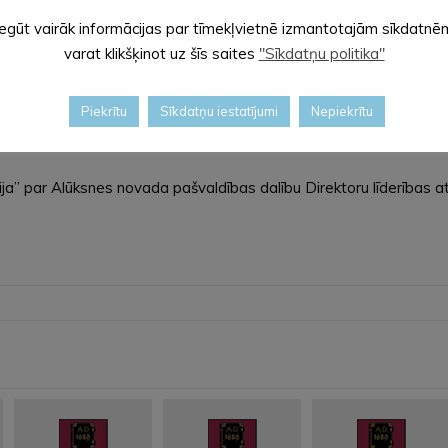
Iegūt vairāk informācijas par tīmekļvietnē izmantotajām sīkdatnē
varat klikšķinot uz šīs saites
"Sīkdatņu politika"
triju un Alūksnes novada pašvaldību par projekta “Izglītības iest
redz portatīvo datoru iegādi pedagogiem un atbalsta personālam s
Piekrītu
Sīkdatņu iestatījumi
Nepiekrītu
ja” par Alūksnes novada pašvaldības dalību Direktoru līderības 