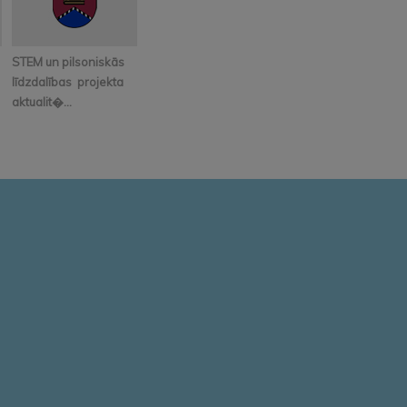
STEM un pilsoniskās
līdzdalības projekta
aktualit�...