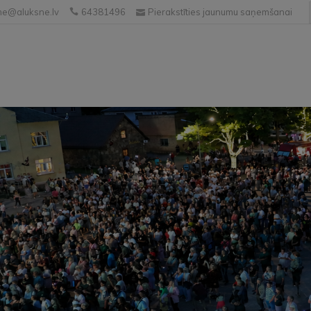
e@aluksne.lv
64381496
Pierakstīties jaunumu saņemšanai