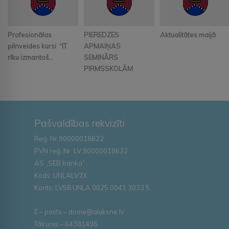
Profesionālas
PIEREDZES
Aktualitātes maijā
pilnveides kursi “IT
APMAIŅAS
rīku izmantoš...
SEMINĀRS
PIRMSSKOLĀM
Pašvaldības rekvizīti
Reģ. Nr.90000018622
PVN reģ. Nr. LV 90000018622
AS „SEB banka”
Kods: UNLALV2X
Konts: LV58 UNLA 0025 0041 3033 5
E – pasts – dome@aluksne.lv
Tālrunis – 64381496