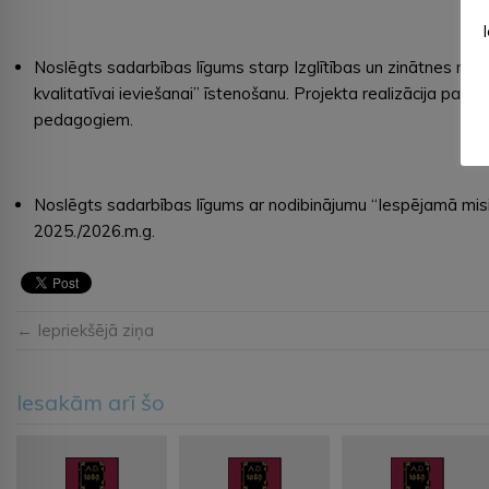
Noslēgts sadarbības līgums starp Izglītības un zinātnes minis
kvalitatīvai ieviešanai” īstenošanu. Projekta realizācija pa
pedagogiem.
Noslēgts sadarbības līgums ar nodibinājumu “Iespējamā misi
2025./2026.m.g.
← Iepriekšējā ziņa
Iesakām arī šo