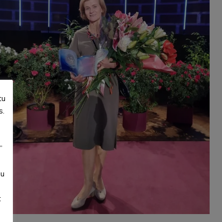
tu
s.
”
su
t