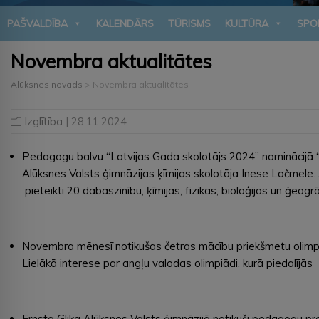
PAŠVALDĪBA
KALENDĀRS
TŪRISMS
KULTŪRA
SPO
Novembra aktualitātes
Alūksnes novads
>
Novembra aktualitātes
Izglītība
| 28.11.2024
Pedagogu balvu “Latvijas Gada skolotājs 2024” nominācijā 
Alūksnes Valsts ģimnāzijas ķīmijas skolotāja Inese Ločmele. 
pieteikti 20 dabaszinību, ķīmijas, fizikas, bioloģijas un ģeog
Novembra mēnesī notikušas četras mācību priekšmetu olimpiād
Lielākā interese par angļu valodas olimpiādi, kurā piedalījās 
Ernsta Glika Alūksnes Valsts ģimnāzijā notikuši pedagogu pr