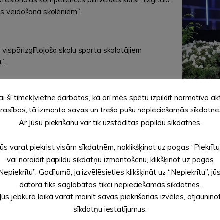
s veidošana skolēniem”.
ispārizglītojošo skolu sporta skolotājiem
”.
ai šī tīmekļvietne darbotos, kā arī mēs spētu izpildīt normatīvo ak
ņošana par darbu 2023./2024. mācību gadā. Ar
rasības, tā izmanto savas un trešo pušu nepieciešamās sīkdatne
Ar Jūsu piekrišanu var tik uzstādītas papildu sīkdatnes.
Jūs varat piekrist visām sīkdatnēm, noklikšķinot uz pogas “Piekrītu
dās novada skolās.
vai noraidīt papildu sīkdatņu izmantošanu, klikšķinot uz pogas
Nepiekrītu”. Gadījumā, ja izvēlēsieties klikšķināt uz “Nepiekrītu”, jū
datorā tiks saglabātas tikai nepieciešamās sīkdatnes.
em par sasniegtajiem rezultātiem iepriekšējos trīs
Jūs jebkurā laikā varat mainīt savas piekrišanas izvēles, atjaunino
 un iestādes sasniedzamie rezultāti nākamajos trīs
sīkdatņu iestatījumus.