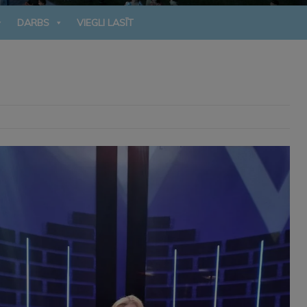
DARBS
VIEGLI LASĪT