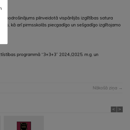
m
āžu nodrošinājums pilnveidotā vispārējās izglītības satura
kolās, kā arī pirmsskolās piecgadīgo un sešgadīgo izglītojamo
attīstības programmā “3+3+3” 2024./2025. m.g. un
Nākošā ziņa →
<
>