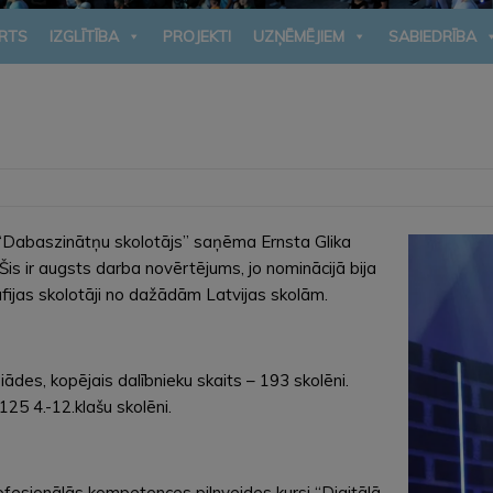
RTS
IZGLĪTĪBA
PROJEKTI
UZŅĒMĒJIEM
SABIEDRĪBA
“Dabaszinātņu skolotājs” saņēma Ernsta Glika
Šis ir augsts darba novērtējums, jo nominācijā bija
rāfijas skolotāji no dažādām Latvijas skolām.
es, kopējais dalībnieku skaits – 193 skolēni.
125 4.-12.klašu skolēni.
ofesionālās kompetences pilnveides kursi “Digitālā