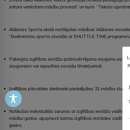
satura veidošana mācību procesā” un kursi “Teksta izpratne
Alūksnes Sporta skolā noritējušas mācības Alūksnes novada v
“Badmintons sporta stundās ar SHUTTLE TIME programmu
L
Pabeigta izglītības iestāžu pašnovērtējuma ziņojumu saska
p
ziņojumiem var iepazīties novada tīmekļvietnē.
Izglītības pārvaldes darbinieki piedalījušies 32 mācību stun
“
Notikušas individuālās sarunas ar izglītības iestāžu vadītāji
mācību gados, apspriesti katras izglītības iestādes vadītāja
gados.