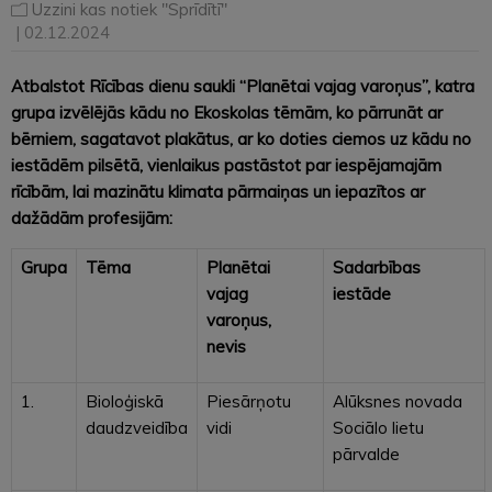
Uzzini kas notiek "Sprīdītī"
| 02.12.2024
Atbalstot Rīcības dienu saukli “Planētai vajag varoņus”, katra
grupa izvēlējās kādu no Ekoskolas tēmām, ko pārrunāt ar
bērniem, sagatavot plakātus, ar ko doties ciemos uz kādu no
iestādēm pilsētā, vienlaikus pastāstot par iespējamajām
rīcībām, lai mazinātu klimata pārmaiņas un iepazītos ar
dažādām profesijām:
Grupa
Tēma
Planētai
Sadarbības
vajag
iestāde
varoņus,
nevis
1.
Bioloģiskā
Piesārņotu
Alūksnes novada
daudzveidība
vidi
Sociālo lietu
pārvalde