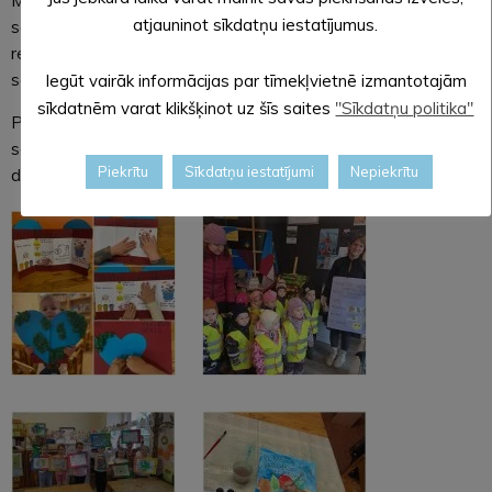
Mūsu aicinājumam atsaucās 17 ģimenes un 19 darbinieki ar
atjauninot sīkdatņu iestatījumus.
savām ģimenēm. Būs interesanti iepazīties ar audita
rezultātiem un izvērtēt jomas, kur iespējams neradīt vai
samazināt atkritumu daudzumu savās mājās.
Iegūt vairāk informācijas par tīmekļvietnē izmantotajām
sīkdatnēm varat klikšķinot uz šīs saites
"Sīkdatņu politika"
Planētai tiešām vajag varoņus, kas ne kampaņveidīgi, bet
savā ikdienā izvēlas rīkoties apkārtējai videi un cilvēkiem
Piekrītu
Sīkdatņu iestatījumi
Nepiekrītu
draudzīgi!