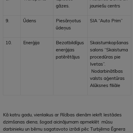
gāzes.
jauniešu centrs
9.
Ūdens
Piesārņotus
SIA “Auto Prim”
ūdeņus
10.
Enerģija
Bezatbildīgus
Skaistumkopšanas
enerģijas
salons “Skaistuma
patērētājus
procedūras pie
Ivetas”.
Nodarbinātības
valsts aģentūras
Alūksnes filiāle
Kā katru gadu, vienlaikus ar Rīcības dienām iekrīt Iestādes
dzimšanas diena, šogad aicinājumam apmeklēt mūsu
darbinieku un bērnu sagatavoto izrādi pēc Turbjērna Ēgnera