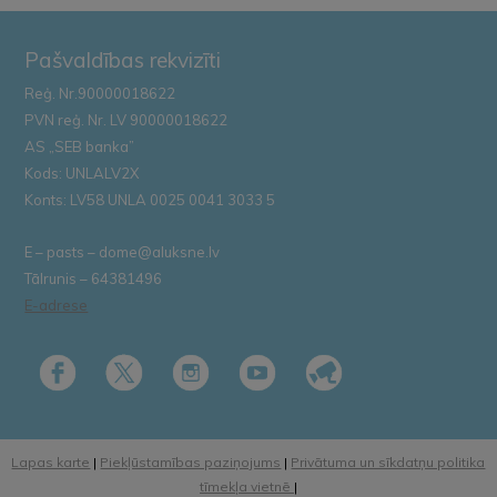
Pašvaldības rekvizīti
Reģ. Nr.90000018622
PVN reģ. Nr. LV 90000018622
AS „SEB banka”
Kods: UNLALV2X
Konts: LV58 UNLA 0025 0041 3033 5
E – pasts – dome@aluksne.lv
Tālrunis – 64381496
E-adrese
Lapas karte
|
Piekļūstamības paziņojums
|
Privātuma un sīkdatņu politika
tīmekļa vietnē
|