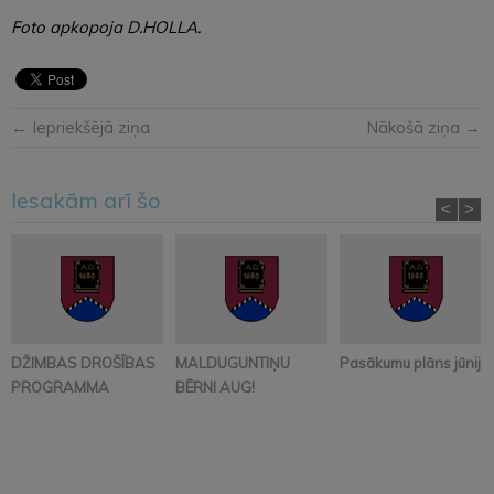
Foto apkopoja D.HOLLA.
← Iepriekšējā ziņa
Nākošā ziņa →
Iesakām arī šo
<
>
DŽIMBAS DROŠĪBAS
MALDUGUNTIŅU
Pasākumu plāns jūnijā
PROGRAMMA
BĒRNI AUG!