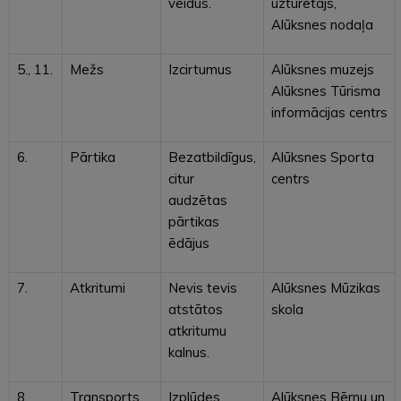
veidus.
uzturētājs,
Alūksnes nodaļa
5., 11.
Mežs
Izcirtumus
Alūksnes muzejs
Alūksnes Tūrisma
informācijas centrs
6.
Pārtika
Bezatbildīgus,
Alūksnes Sporta
citur
centrs
audzētas
pārtikas
ēdājus
7.
Atkritumi
Nevis tevis
Alūksnes Mūzikas
atstātos
skola
atkritumu
kalnus.
8.
Transports
Izplūdes
Alūksnes Bērnu un