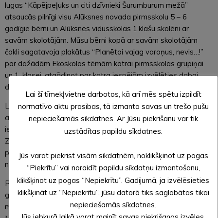
lugas “Kāpējpeļuks un citi dzīvnieki Šurumburum mežā”
atsaucās pilnīgi visu Alūksnes novada pirmsskolu 5 – 6
gadīgie bērni un Alūksnes vidusskolas 1.klašu skolēni ar
savām skolotājām. Mūsu bērni kopā ar savām skolotājām
čakli sagatavoja plakātus “Planētai vajag varoņus, nevis…!”
par dažādām Ekoskolas tēmām katrai pirmsskolas grupiņai
un 1. klasei, atgādinot par katra iespējām izvēlēties dabai
draudzīgas rīcības planētas labā.
Lai šī tīmekļvietne darbotos, kā arī mēs spētu izpildīt
Lai informācija par Rīcības dienām, mūsu aktivitātēm
normatīvo aktu prasības, tā izmanto savas un trešo pušu
aizsniegtu pēc iespējas vairāk Alūksnes un tuvējo novadu
nepieciešamās sīkdatnes. Ar Jūsu piekrišanu var tik
iedzīvotājus, sadarbībā ar laikraksta “Alūksnes un Malienas
uzstādītas papildu sīkdatnes.
Ziņas” žurnālisti Lauru FELŠU tika sagatavota informatīva
publikācija 01.11.2024. laikrakstā “Planētai vajag varoņus
Jūs varat piekrist visām sīkdatnēm, noklikšķinot uz pogas
nevis sagurušus cilvēciņus”.
“Piekrītu” vai noraidīt papildu sīkdatņu izmantošanu,
klikšķinot uz pogas “Nepiekrītu”. Gadījumā, ja izvēlēsieties
Rīcības dienu ietvaros aicinājām gan iestādes darbiniekus,
klikšķināt uz “Nepiekrītu”, jūsu datorā tiks saglabātas tikai
gan ģimenes atsaukties LIFE projekta “Atkritumi kā resurss”
nepieciešamās sīkdatnes.
mājsaimniecību praktiskajai Rudens atkritumu svēršanai.
Jūs jebkurā laikā varat mainīt savas piekrišanas izvēles,