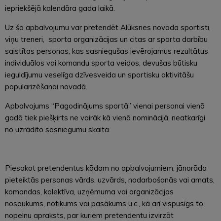
iepriekšējā kalendāra gada laikā.
Uz šo apbalvojumu var pretendēt Alūksnes novada sportisti,
viņu treneri, sporta organizācijas un citas ar sporta darbību
saistītas personas, kas sasniegušas ievērojamus rezultātus
individuālos vai komandu sporta veidos, devušas būtisku
ieguldījumu veselīga dzīvesveida un sportisku aktivitāšu
popularizēšanai novadā.
Apbalvojums “Pagodinājums sportā” vienai personai vienā
gadā tiek piešķirts ne vairāk kā vienā nominācijā, neatkarīgi
no uzrādīto sasniegumu skaita.
Piesakot pretendentus kādam no apbalvojumiem, jānorāda
pieteiktās personas vārds, uzvārds, nodarbošanās vai amats,
komandas, kolektīva, uzņēmuma vai organizācijas
nosaukums, notikums vai pasākums u.c., kā arī vispusīgs to
nopelnu apraksts, par kuriem pretendentu izvirzāt