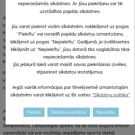
nepieciešamās sīkdatnes. Ar Jūsu piekrišanu var tik
uzstādītas papildu sīkdatnes.
Apbalvojumu
“Pagodinājums kultūrā”
piešķir nominācijās par
nozīmīgu ieguldījumu Alūksnes novada kultūras darbā,
Jūs varat piekrist visām sīkdatnēm, noklikšķinot uz pogas
kultūrvides saglabāšanā un pilnveidošanā vai īpašiem
“Piekrītu” vai noraidīt papildu sīkdatņu izmantošanu,
sasniegumiem kādā no mākslas, amatiermākslas,
klikšķinot uz pogas “Nepiekrītu”. Gadījumā, ja izvēlēsieties
amatniecības, izdevējdarbības vai novadpētniecības jomām,
klikšķināt uz “Nepiekrītu”, jūsu datorā tiks saglabātas tikai
izciliem sasniegumiem starptautiskajos konkursos iepriekšējā
nepieciešamās sīkdatnes.
kalendāra gada laikā.
Jūs jebkurā laikā varat mainīt savas piekrišanas izvēles,
atjauninot sīkdatņu iestatījumus.
Pieteikt “Pagodinājumam kultūrā” var pašvaldības un privāto
institūciju kultūras darbiniekus, kultūras iestādes,
Iegūt vairāk informācijas par tīmekļvietnē izmantotajām
organizācijas, nozares notikumus un pasākumus.
sīkdatnēm varat klikšķinot uz šīs saites
"Sīkdatņu politika"
Apbalvojumu
“Pagodinājums sportā”
piešķir nominācijās par
Piekrītu
Sīkdatņu iestatījumi
Nepiekrītu
īpašiem sasniegumiem Latvijas, Eiropas un Pasaules
čempionātos, Olimpiskajās spēlēs, kā arī citās augsta līmeņa
sacensībās vai par nozīmīgu ieguldījumu sporta darbā