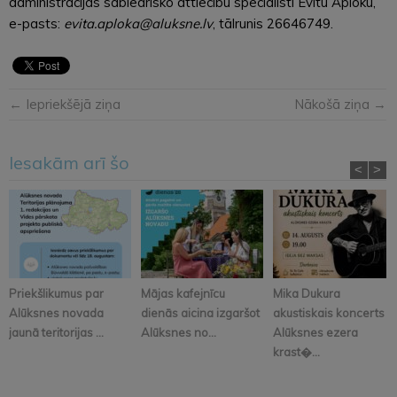
administrācijas sabiedrisko attiecību speciālisti Evitu Aploku,
e-pasts:
evita.aploka@aluksne.lv
, tālrunis 26646749.
← Iepriekšējā ziņa
Nākošā ziņa →
Iesakām arī šo
<
>
Priekšlikumus par
Mājas kafejnīcu
Mika Dukura
Alūksnes novada
dienās aicina izgaršot
akustiskais koncerts
jaunā teritorijas ...
Alūksnes no...
Alūksnes ezera
krast�...