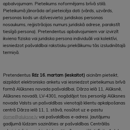
apbalvojumam. Pieteikums noformējams brīvā stilā.
Pieteikumā jānorāda arī pieteicēja dati (vārds, uzvārds,
personas kods un dzīvesvieta; juridiskas personas
nosaukums, reģistrācijas numurs juridiskā adrese, parakstīt
tiesīgā persona). Pretendentus apbalvojumiem var izvirzīt
ikviena fiziska vai juridiska persona individuāli vai kolektīvi,
iesniedzot pašvaldībai rakstisku priekšlikumu tās izsludinātajā
termiņā.
Pretendentus
līdz
16. martam (ieskaitot)
aicinām pieteikt,
aizpildot elektronisko anketu vai iesniedzot pieteikumus brīvā
formā Alūksnes novada pašvaldībai, Dārza ielā 11, Alūksnē,
Alūksnes novadā, LV-4301, nogādājot tos personīgi Alūksnes
novada Valsts un pašvaldības vienotajā klientu apkalpošanas
centrā Dārza ielā 11, 1. stāvā, nosūtot uz e-pastu
dome@aluksne.lv
vai pašvaldības e-adresi. Jautājumu
gadījumā lūdzam sazināties ar pašvaldības Centrālās