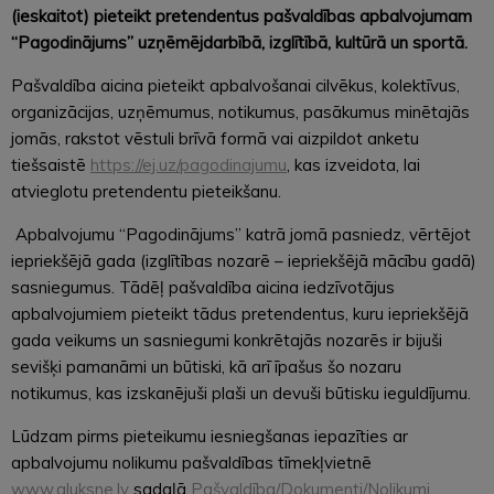
(ieskaitot) pieteikt pretendentus pašvaldības apbalvojumam
“Pagodinājums” uzņēmējdarbībā, izglītībā, kultūrā un sportā.
Pašvaldība aicina pieteikt apbalvošanai cilvēkus, kolektīvus,
organizācijas, uzņēmumus, notikumus, pasākumus minētajās
jomās, rakstot vēstuli brīvā formā vai aizpildot anketu
tiešsaistē
https://ej.uz/pagodinajumu
,
kas izveidota, lai
atvieglotu pretendentu pieteikšanu.
Apbalvojumu “Pagodinājums” katrā jomā pasniedz, vērtējot
iepriekšējā gada (izglītības nozarē – iepriekšējā mācību gadā)
sasniegumus. Tādēļ pašvaldība aicina iedzīvotājus
apbalvojumiem pieteikt tādus pretendentus, kuru iepriekšējā
gada veikums un sasniegumi konkrētajās nozarēs ir bijuši
sevišķi pamanāmi un būtiski, kā arī īpašus šo nozaru
notikumus, kas izskanējuši plaši un devuši būtisku ieguldījumu.
Lūdzam pirms pieteikumu iesniegšanas iepazīties ar
apbalvojumu nolikumu pašvaldības tīmekļvietnē
www.aluksne.lv
sadaļā
Pašvaldība/Dokumenti/Nolikumi
.