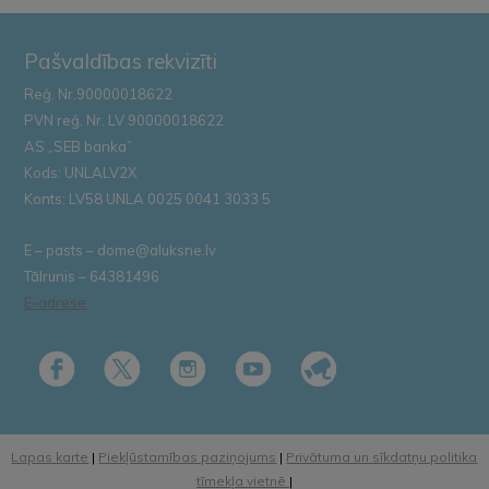
Pašvaldības rekvizīti
Reģ. Nr.90000018622
PVN reģ. Nr. LV 90000018622
AS „SEB banka”
Kods: UNLALV2X
Konts: LV58 UNLA 0025 0041 3033 5
E – pasts – dome@aluksne.lv
Tālrunis – 64381496
E-adrese
Lapas karte
|
Piekļūstamības paziņojums
|
Privātuma un sīkdatņu politika
tīmekļa vietnē
|