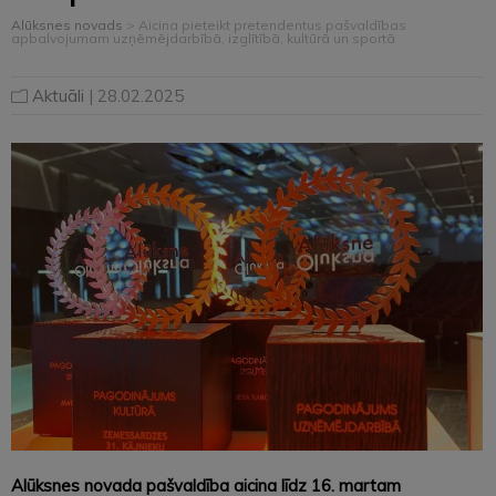
Alūksnes novads
>
Aicina pieteikt pretendentus pašvaldības
apbalvojumam uzņēmējdarbībā, izglītībā, kultūrā un sportā
Aktuāli
| 28.02.2025
Alūksnes novada pašvaldība aicina līdz 16. martam