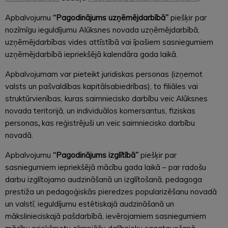
Apbalvojumu
“Pagodinājums uzņēmējdarbībā”
piešķir par
nozīmīgu ieguldījumu Alūksnes novada uzņēmējdarbībā,
uzņēmējdarbības vides attīstībā vai īpašiem sasniegumiem
uzņēmējdarbībā iepriekšējā kalendāra gada laikā.
Apbalvojumam var pieteikt juridiskas personas (izņemot
valsts un pašvaldības kapitālsabiedrības), to filiāles vai
struktūrvienības, kuras saimniecisko darbību veic Alūksnes
novada teritorijā, un individuālos komersantus, fiziskas
personas
,
kas reģistrējuši un veic saimniecisko darbību
novadā.
Apbalvojumu
“Pagodinājums izglītībā”
piešķir par
sasniegumiem iepriekšējā mācību gada laikā – par radošu
darbu izglītojamo audzināšanā un izglītošanā, pedagoga
prestiža un pedagoģiskās pieredzes popularizēšanu novadā
un valstī, ieguldījumu estētiskajā audzināšanā un
mākslinieciskajā pašdarbībā, ievērojamiem sasniegumiem