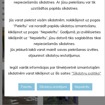
nepieciešamās sīkdatnes. Ar Jūsu piekrišanu var tik
motivēti mācīties. Katra telpa bija izveidota, domājot par
skolēnu labsajūtu un mācību procesu, radot atvērtu un
uzstādītas papildu sīkdatnes.
iedvesmojošu atmosfēru. Šī pieredze sniedz jaunas idejas un
iedvesmu turpmākajam darbam.
Jūs varat piekrist visām sīkdatnēm, noklikšķinot uz pogas
“Piekrītu” vai noraidīt papildu sīkdatņu izmantošanu,
klikšķinot uz pogas “Nepiekrītu”. Gadījumā, ja izvēlēsieties
klikšķināt uz “Nepiekrītu”, jūsu datorā tiks saglabātas tikai
nepieciešamās sīkdatnes.
Jūs jebkurā laikā varat mainīt savas piekrišanas izvēles,
atjauninot sīkdatņu iestatījumus.
Iegūt vairāk informācijas par tīmekļvietnē izmantotajām
sīkdatnēm varat klikšķinot uz šīs saites
"Sīkdatņu politika"
Piekrītu
Sīkdatņu iestatījumi
Nepiekrītu