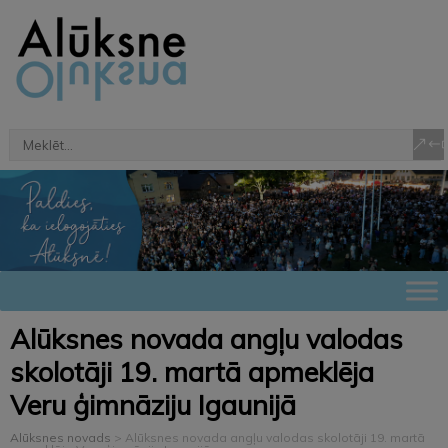
Alūksnes novada angļu valodas
skolotāji 19. martā apmeklēja
Veru ģimnāziju Igaunijā
Alūksnes novads
>
Alūksnes novada angļu valodas skolotāji 19. martā