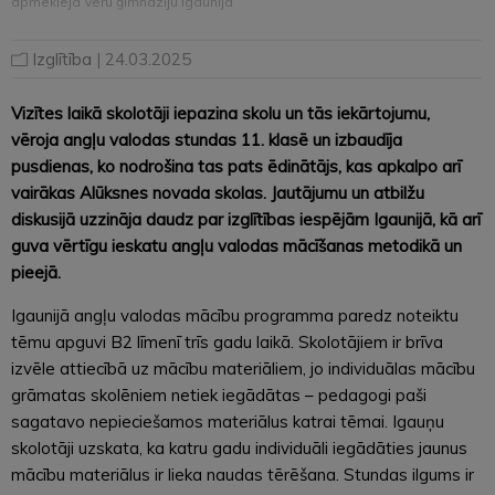
apmeklēja Veru ģimnāziju Igaunijā
Izglītība
| 24.03.2025
Vizītes laikā skolotāji iepazina skolu un tās iekārtojumu,
vēroja angļu valodas stundas 11. klasē un izbaudīja
pusdienas, ko nodrošina tas pats ēdinātājs, kas apkalpo arī
vairākas Alūksnes novada skolas. Jautājumu un atbilžu
diskusijā uzzināja daudz par izglītības iespējām Igaunijā, kā arī
guva vērtīgu ieskatu angļu valodas mācīšanas metodikā un
pieejā.
Igaunijā angļu valodas mācību programma paredz noteiktu
tēmu apguvi B2 līmenī trīs gadu laikā. Skolotājiem ir brīva
izvēle attiecībā uz mācību materiāliem, jo individuālas mācību
grāmatas skolēniem netiek iegādātas – pedagogi paši
sagatavo nepieciešamos materiālus katrai tēmai. Igauņu
skolotāji uzskata, ka katru gadu individuāli iegādāties jaunus
mācību materiālus ir lieka naudas tērēšana. Stundas ilgums ir