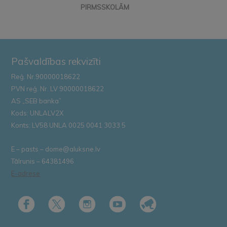
PIRMSSKOLĀM
Pašvaldības rekvizīti
Reģ. Nr.90000018622
PVN reģ. Nr. LV 90000018622
AS „SEB banka”
Kods: UNLALV2X
Konts: LV58 UNLA 0025 0041 3033 5
E – pasts – dome@aluksne.lv
Tālrunis – 64381496
E-adrese