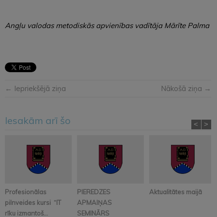
Angļu valodas metodiskās apvienības vadītāja Mārīte Palma
← Iepriekšējā ziņa
Nākošā ziņa →
Iesakām arī šo
<
>
Profesionālas
PIEREDZES
Aktualitātes maijā
pilnveides kursi “IT
APMAIŅAS
rīku izmantoš...
SEMINĀRS