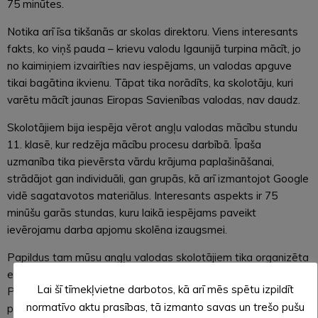
75 minūtes.
Notika arī īsa tikšanās ar skolas direktoru. Viens interesants
fakts, ko viņš pauda – krievu valodu Igaunijā turpina mācīt, jo
no kaimiņiem izvairīties nav iespējams, un valodas apguve
tikai bagātina ikvienu. Tāpat tika norādīts, ka skolotāju, kuri
varētu mācīt jaunas Eiropas Savienības valodas, nav daudz.
Skolotājiem bija iespēja vērot angļu valodas mācību stundu
11. klasē, kur redzēja mācību procesu darbībā. Īpaša
uzmanība tika pievērsta vārdu krājuma paplašināšanai,
strādājot gan individuāli, gan grupās, kā arī izmantojot Google
vidē sagatavotos materiālus. Interesants aspekts ir 75
minūšu garās stundas, kuru laikā iespējams paveikt
ievērojamu darba apjomu skolēna izaugsmei.
Papildus tam mūsu angļu valodas skolotājiem tika organizēta
ekskursija pa skolu, kas atstāja ļoti pozitīvu iespaidu.
Lai šī tīmekļvietne darbotos, kā arī mēs spētu izpildīt
Pārsteidza skolas skandināvu stila mājīgā vide un
normatīvo aktu prasības, tā izmanto savas un trešo pušu
pārdomātais iekārtojums, kas radīts, lai skolēni justos ērti un