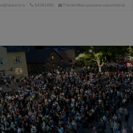
e@aluksne.lv
64381496
Pierakstīties jaunumu saņemšanai