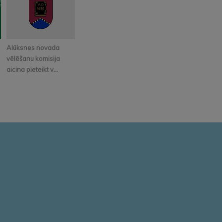
Alūksnes novada
vēlēšanu komisija
aicina pieteikt v...