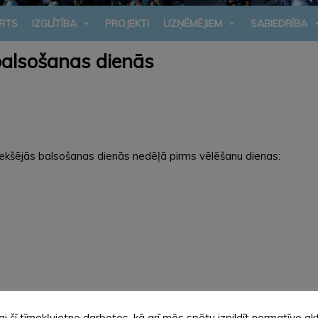
RTS
IZGLĪTĪBA
PROJEKTI
UZŅĒMĒJIEM
SABIEDRĪBA
obalsošanas dienās
epriekšējās balsošanas dienās nedēļā pirms vēlēšanu dienas:
ai šī tīmekļvietne darbotos, kā arī mēs spētu izpildīt normatīvo ak