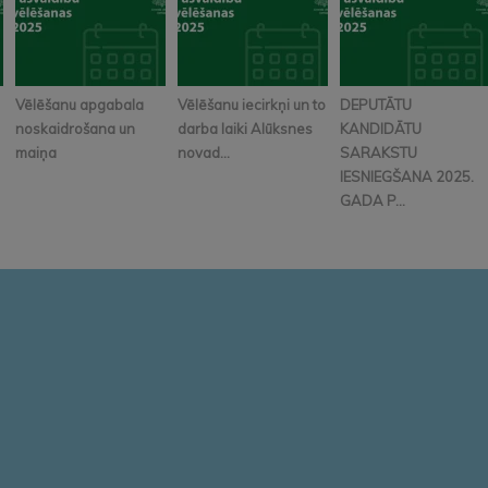
Vēlēšanu apgabala
Vēlēšanu iecirkņi un to
DEPUTĀTU
noskaidrošana un
darba laiki Alūksnes
KANDIDĀTU
maiņa
novad...
SARAKSTU
IESNIEGŠANA 2025.
GADA P...