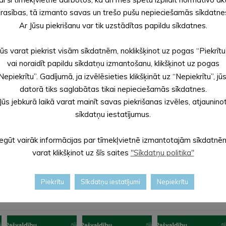
rasības, tā izmanto savas un trešo pušu nepieciešamās sīkdatne
Ar Jūsu piekrišanu var tik uzstādītas papildu sīkdatnes.
Jūs varat piekrist visām sīkdatnēm, noklikšķinot uz pogas “Piekrītu
vai noraidīt papildu sīkdatņu izmantošanu, klikšķinot uz pogas
Nepiekrītu”. Gadījumā, ja izvēlēsieties klikšķināt uz “Nepiekrītu”, jū
datorā tiks saglabātas tikai nepieciešamās sīkdatnes.
Jūs jebkurā laikā varat mainīt savas piekrišanas izvēles, atjaunino
sīkdatņu iestatījumus.
anai būs atvērti visi vēlēšanu iecirkņi.
Iegūt vairāk informācijas par tīmekļvietnē izmantotajām sīkdatnē
varat klikšķinot uz šīs saites
"Sīkdatņu politika"
Piekrītu
Sīkdatņu iestatījumi
Nepiekrītu