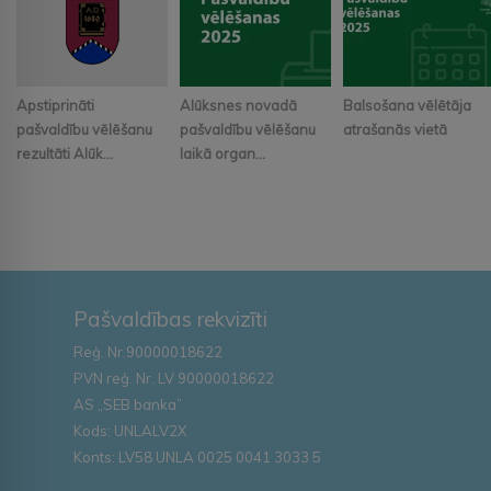
Apstiprināti
Alūksnes novadā
Balsošana vēlētāja
pašvaldību vēlēšanu
pašvaldību vēlēšanu
atrašanās vietā
rezultāti Alūk...
laikā organ...
Pašvaldības rekvizīti
Reģ. Nr.90000018622
PVN reģ. Nr. LV 90000018622
AS „SEB banka”
Kods: UNLALV2X
Konts: LV58 UNLA 0025 0041 3033 5