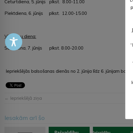
Ceturtdiena, 5. jūnijs plkst. 8.00-11.00
p
Piektdiena, 6. jūnijs plkst. 12.00-15.00
Vēlēšanu diena:
“
Sestdiena, 7. jūnijs plkst. 8.00-20.00
Iepriekšējās balsošanas dienās no 2. jūnija līdz 6. jūnijam balsoš
← Iepriekšējā ziņa
Iesakām arī šo