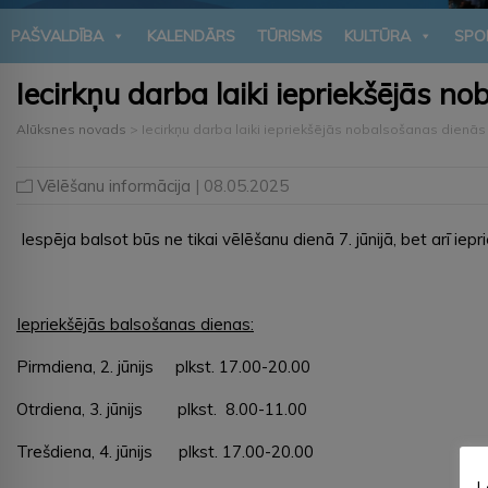
PAŠVALDĪBA
KALENDĀRS
TŪRISMS
KULTŪRA
SPO
Iecirkņu darba laiki iepriekšējās n
Alūksnes novads
>
Iecirkņu darba laiki iepriekšējās nobalsošanas dienās
Vēlēšanu informācija
| 08.05.2025
Iespēja balsot būs ne tikai vēlēšanu dienā 7. jūnijā, bet arī i
Iepriekšējās balsošanas dienas:
Pirmdiena, 2. jūnijs plkst. 17.00-20.00
Otrdiena, 3. jūnijs plkst. 8.00-11.00
Trešdiena, 4. jūnijs plkst. 17.00-20.00
L