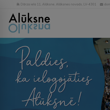
Dārza iela 11, Alūksne, Alūksnes novads, LV-4301
dom