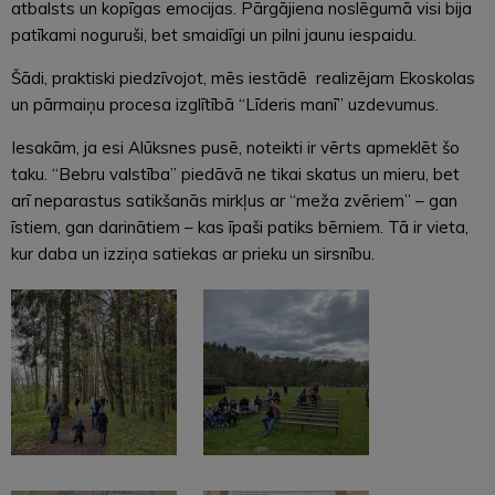
atbalsts un kopīgas emocijas. Pārgājiena noslēgumā visi bija
patīkami noguruši, bet smaidīgi un pilni jaunu iespaidu.
Šādi, praktiski piedzīvojot, mēs iestādē realizējam Ekoskolas
un pārmaiņu procesa izglītībā “Līderis manī” uzdevumus.
Iesakām, ja esi Alūksnes pusē, noteikti ir vērts apmeklēt šo
taku. “Bebru valstība” piedāvā ne tikai skatus un mieru, bet
arī neparastus satikšanās mirkļus ar “meža zvēriem” – gan
īstiem, gan darinātiem – kas īpaši patiks bērniem. Tā ir vieta,
kur daba un izziņa satiekas ar prieku un sirsnību.