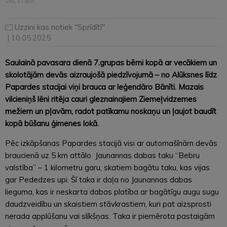
VALSTĪBĀ
Uzzini kas notiek "Sprīdītī"
| 10.05.2025
Saulainā pavasara dienā 7.grupas bērni kopā ar vecākiem un
skolotājām devās aizraujošā piedzīvojumā – no Alūksnes līdz
Papardes stacijai viņi brauca ar leģendāro Bānīti. Mazais
vilcieniņš lēni ritēja cauri gleznainajiem Ziemeļvidzemes
mežiem un pļavām, radot patīkamu noskaņu un ļaujot baudīt
kopā būšanu ģimenes lokā.
Pēc izkāpšanas Papardes stacijā visi ar automašīnām devās
braucienā uz 5 km attālo Jaunannas dabas taku “Bebru
valstība” – 1 kilometru garu, skatiem bagātu taku, kas vijas
gar Pededzes upi. Šī taka ir daļa no Jaunannas dabas
lieguma, kas ir neskarta dabas platība ar bagātīgu augu sugu
daudzveidību un skaistiem stāvkrastiem, kuri pat aizsprosti
nerada applūšanu vai slīkšņas. Taka ir piemērota pastaigām