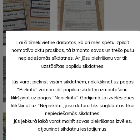
Lai šī tīmekļvietne darbotos, kā arī mēs spētu izpildīt
normatīvo aktu prasības, tā izmanto savas un trešo pušu
nepieciešamās sīkdatnes. Ar Jūsu piekrišanu var tik
uzstādītas papildu sīkdatnes.
Jūs varat piekrist visām sīkdatnēm, noklikšķinot uz pogas
“Piekrītu” vai noraidīt papildu sīkdatņu izmantošanu,
klikšķinot uz pogas “Nepiekrītu”. Gadījumā, ja izvēlēsieties
klikšķināt uz “Nepiekrītu”, jūsu datorā tiks saglabātas tikai
nepieciešamās sīkdatnes.
Jūs jebkurā laikā varat mainīt savas piekrišanas izvēles,
atjauninot sīkdatņu iestatījumus.