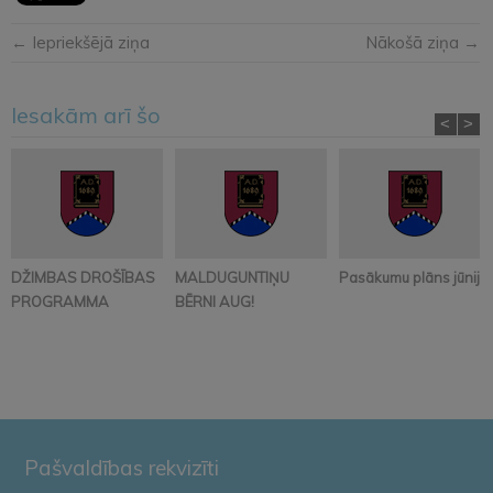
← Iepriekšējā ziņa
Nākošā ziņa →
Iesakām arī šo
<
>
DŽIMBAS DROŠĪBAS
MALDUGUNTIŅU
Pasākumu plāns jūnijā
PROGRAMMA
BĒRNI AUG!
Pašvaldības rekvizīti