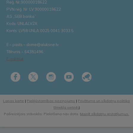
Reģ. Nr.90000018622
PVN reģ. Nr. LV 90000018622
AS „SEB banka”
Kods: UNLALV2X
Konts: LV58 UNLA 0025 0041 3033 5
E – pasts – dome@aluksne.lv
Tālrunis – 64381496
E-adrese
Lapas karte
|
Piekļūstamības paziņojums
|
Privātuma un sīkdatņu politika
tīmekļa vietnē
|
Pašreizējais stāvoklis: Piekrišana nav dota.
Mainīt sīkdatņu iestatījumus.