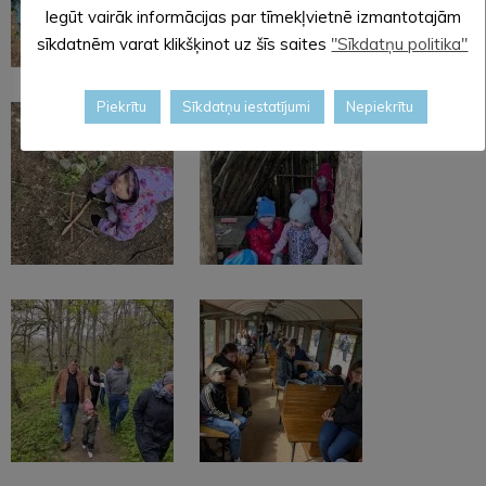
Iegūt vairāk informācijas par tīmekļvietnē izmantotajām
sīkdatnēm varat klikšķinot uz šīs saites
"Sīkdatņu politika"
Piekrītu
Sīkdatņu iestatījumi
Nepiekrītu