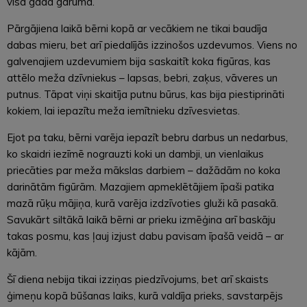
visa gada garumā.
Pārgājiena laikā bērni kopā ar vecākiem ne tikai baudīja
dabas mieru, bet arī piedalījās izzinošos uzdevumos. Viens no
galvenajiem uzdevumiem bija saskaitīt koka figūras, kas
attēlo meža dzīvniekus – lapsas, bebri, zaķus, vāveres un
putnus. Tāpat viņi skaitīja putnu būrus, kas bija piestiprināti
kokiem, lai iepazītu meža iemītnieku dzīvesvietas.
Ejot pa taku, bērni varēja iepazīt bebru darbus un nedarbus,
ko skaidri iezīmē nograuzti koki un dambji, un vienlaikus
priecāties par meža mākslas darbiem – dažādām no koka
darinātām figūrām. Mazajiem apmeklētājiem īpaši patika
mazā rūķu mājiņa, kurā varēja izdzīvoties gluži kā pasakā.
Savukārt siltākā laikā bērni ar prieku izmēģina arī baskāju
takas posmu, kas ļauj izjust dabu pavisam īpašā veidā – ar
kājām.
Šī diena nebija tikai izziņas piedzīvojums, bet arī skaists
ģimeņu kopā būšanas laiks, kurā valdīja prieks, savstarpējs