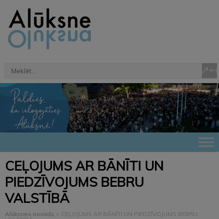
CEĻOJUMS AR BĀNĪTI UN
PIEDZĪVOJUMS BEBRU
VALSTĪBĀ
Alūksnes novads
>
CEĻOJUMS AR BĀNĪTI UN PIEDZĪVOJUMS BEBRU