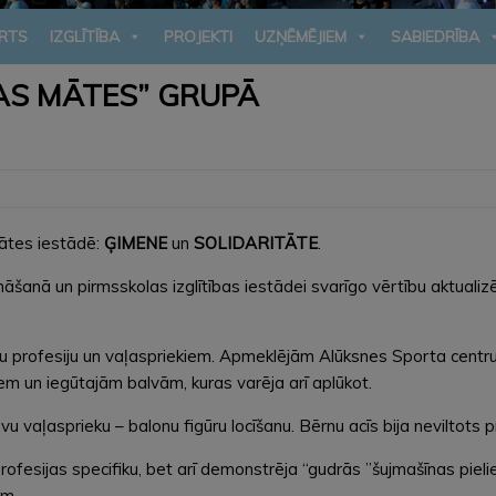
RTS
IZGLĪTĪBA
PROJEKTI
UZŅĒMĒJIEM
SABIEDRĪBA
AS MĀTES” GRUPĀ
ātes iestādē:
ĢIMENE
un
SOLIDARITĀTE
.
šanā un pirmsskolas izglītības iestādei svarīgo vērtību aktualiz
vu profesiju un vaļaspriekiem. Apmeklējām Alūksnes Sporta centru
em un iegūtajām balvām, kuras varēja arī aplūkot.
 vaļasprieku – balonu figūru locīšanu. Bērnu acīs bija neviltots 
fesijas specifiku, bet arī demonstrēja “gudrās ”šujmašīnas piel
em.