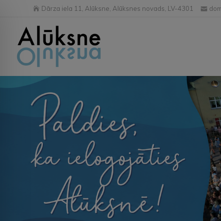
Dārza iela 11, Alūksne, Alūksnes novads, LV-4301
dom