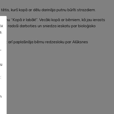
tis, kurš kopā ar dēlu darināja putnu būrīti strazdiem.
enu “Kopā ir labāk!”. Vecāki kopā ar bērniem, kā jau ierasts
tu
rnus radoši darboties un sniedza ieskatu par bioloģisko
s.
, bet arī paplašināja bērnu redzesloku par Alūksnes
”
su
t
m