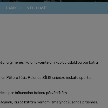
DARBS
VIEGLI LASĪT
ēšanā ģimenēs, kā arī akcentējām kopīgu atbildību par katra
 un Pētera tētis Rolands SĪLIS sniedza ieskatu sporta
prieks par brīnumaino balonu pārvērtībām.
ietojumu, ļaujot katram bērnam izmēģināt šūšanas prasmes.