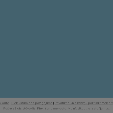
 karte
|
Piekļūstamības paziņojums
|
Privātuma un sīkdatņu politika tīmekļa 
Pašreizējais stāvoklis: Piekrišana nav dota.
Mainīt sīkdatņu iestatījumus.