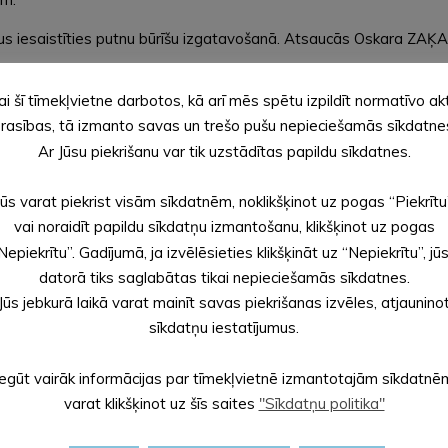
s iesaistīties putnu būrīšu izgatavošanā. Atsaucās Oskara ZAĶA tē
nu un paradumu apgūšanu, 24.04.2025., organizējām vecāku pēcpusdi
ai šī tīmekļvietne darbotos, kā arī mēs spētu izpildīt normatīvo ak
meža maketus, kuri papildināja grupas materiālo bāzi, rosinot bē
rasības, tā izmanto savas un trešo pušu nepieciešamās sīkdatne
Ar Jūsu piekrišanu var tik uzstādītas papildu sīkdatnes.
 ar vilcienu “Severīns”. Kopīgais brauciens ne tikai iepriecināja
Jūs varat piekrist visām sīkdatnēm, noklikšķinot uz pogas “Piekrītu
vai noraidīt papildu sīkdatņu izmantošanu, klikšķinot uz pogas
Nepiekrītu”. Gadījumā, ja izvēlēsieties klikšķināt uz “Nepiekrītu”, jū
datorā tiks saglabātas tikai nepieciešamās sīkdatnes.
Jūs jebkurā laikā varat mainīt savas piekrišanas izvēles, atjaunino
sīkdatņu iestatījumus.
Iegūt vairāk informācijas par tīmekļvietnē izmantotajām sīkdatnē
varat klikšķinot uz šīs saites
"Sīkdatņu politika"