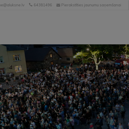
e@aluksne.lv
64381496
Pierakstīties jaunumu saņemšanai