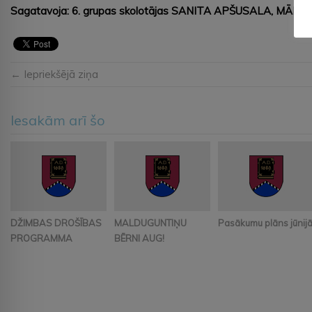
Sagatavoja: 6. grupas skolotājas SANITA APŠUSALA, MĀR
← Iepriekšējā ziņa
Iesakām arī šo
DŽIMBAS DROŠĪBAS
MALDUGUNTIŅU
Pasākumu plāns jūnij
PROGRAMMA
BĒRNI AUG!