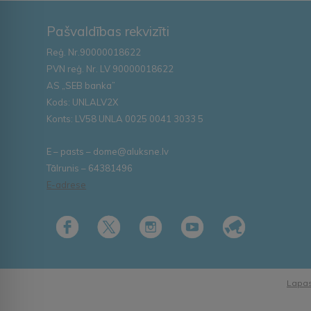
Pašvaldības rekvizīti
Reģ. Nr.90000018622
PVN reģ. Nr. LV 90000018622
AS „SEB banka”
Kods: UNLALV2X
Konts: LV58 UNLA 0025 0041 3033 5
E – pasts – dome@aluksne.lv
Tālrunis – 64381496
E-adrese
Lapas