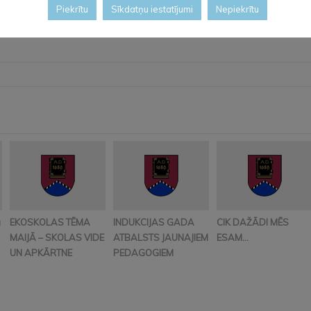
Piekrītu
Sīkdatņu iestatījumi
Nepiekrītu
ĪTE REZGORIŅA
ā
EKOSKOLAS TĒMA
INDUKCIJAS GADA
CIK DAŽĀDI MĒS
MAIJĀ – SKOLAS VIDE
ATBALSTS JAUNAJIEM
ESAM…
UN APKĀRTNE
PEDAGOGIEM