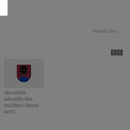
Nākošā ziņa →
<
>
VĒJA MĀTES
MĀKONĪŠU ĀRA
IZGLĪTĪBAS DIENAS
AKTIV...