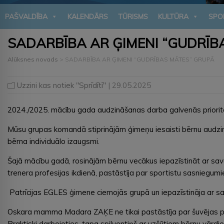
PAŠVALDĪBA
KALENDĀRS
TŪRISMS
KULTŪRA
SPO
SADARBĪBA AR ĢIMENI “GUDRĪB
Alūksnes novads
>
SADARBĪBA AR ĢIMENI “GUDRĪBAS MĀTES” GRUPĀ
Uzzini kas notiek "Sprīdītī"
| 29.05.2025
2024./2025. mācību gada audzināšanas darba galvenās priorit
Mūsu grupas komandā stiprinājām ģimeņu iesaisti bērnu audzinā
bērna individuālo izaugsmi.
Šajā mācību gadā, rosinājām bērnu vecākus iepazīstināt ar sa
trenera profesijas ikdienā, pastāstīja par sportistu sasniegumi
Patrīcijas EGLES ģimene ciemojās grupā un iepazīstināja ar savu
Oskara mamma Madara ZAĶE ne tikai pastāstīja par šuvējas pro
Praktiski darbojoties, tapa spilventiņš ar uzšūtiem bērnu vārdi