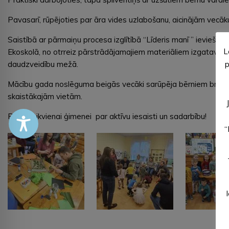
Pavasarī, rūpējoties par āra vides uzlabošanu, aicinājām vecāku
Saistībā ar pārmaiņu procesa izglītībā “Līderis manī ” ievieša
L
Ekoskolā, no otrreiz pārstrādājamajiem materiāliem izgatavoja 
daudzveidību mežā.
p
Mācību gada noslēguma beigās vecāki sarūpēja bērniem braucienu
skaistākajām vietām.
Paldies ikvienai ģimenei par aktīvu iesaisti un sadarbību!
“