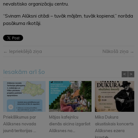
nevalstisko organizāciju centru.
“Svinam Alūksni citādi – tuvāk mājām, tuvāk kopienai,” norāda
pasākuma rīkotāji.
← Iepriekšējā ziņa
Nākošā ziņa →
Iesakām arī šo
<
>
Priekšlikumus par
Mājas kafejnīcu
Mika Dukura
Alūksnes novada
dienās aicina izgaršot
akustiskais koncerts
jaunā teritorijas ...
Alūksnes no...
Alūksnes ezera
krast�...