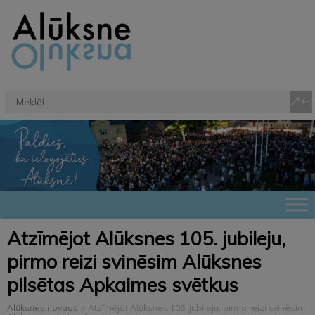
Atzīmējot Alūksnes 105. jubileju,
pirmo reizi svinēsim Alūksnes
pilsētas Apkaimes svētkus
Alūksnes novads
>
Atzīmējot Alūksnes 105. jubileju, pirmo reizi svinēsim