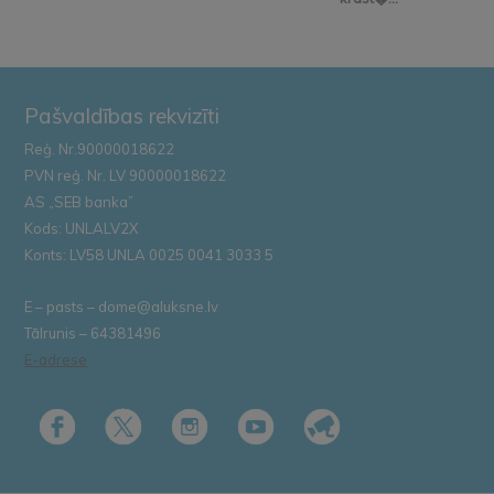
Pašvaldības rekvizīti
Reģ. Nr.90000018622
PVN reģ. Nr. LV 90000018622
AS „SEB banka”
Kods: UNLALV2X
Konts: LV58 UNLA 0025 0041 3033 5
E – pasts – dome@aluksne.lv
Tālrunis – 64381496
E-adrese