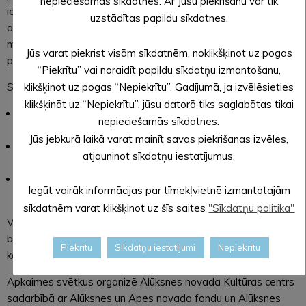
nepieciešamās sīkdatnes. Ar Jūsu piekrišanu var tik
iedzīvotājs, neatkarīgi, kurā Alūksnes pilsētas vietā dzīvo, ir
uzstādītas papildu sīkdatnes.
aicināts svinēt, baudīt svētku atmosfēru, dejot, ziedot labam
mērķim un vienkārši būt kopā ar kaimiņiem. Visiem trim
Jūs varat piekrist visām sīkdatnēm, noklikšķinot uz pogas
pasākumiem būs vienāds norises laiks no plkst.19.00-24.00.
“Piekrītu” vai noraidīt papildu sīkdatņu izmantošanu,
Svētku norises datumi:
klikšķinot uz pogas “Nepiekrītu”. Gadījumā, ja izvēlēsieties
klikšķināt uz “Nepiekrītu”, jūsu datorā tiks saglabātas tikai
21. jūnijā Lielā Ezera ielas skvērā. Muzicēs Normunds
nepieciešamās sīkdatnes.
Veļķeris.
Jūs jebkurā laikā varat mainīt savas piekrišanas izvēles,
4. jūlijā Apes ielā, ābeļdārzā aiz Energoceltnieka ēkas.
atjauninot sīkdatņu iestatījumus.
Muzicēs Lauris Neilands.
16. augustā Torņa ielā, pagalmā aiz 13. mājas. Muzicēs
Iegūt vairāk informācijas par tīmekļvietnē izmantotajām
Juris Ķirsons.
sīkdatnēm varat klikšķinot uz šīs saites
"Sīkdatņu politika"
Visos pasākumos darbosies labdarības kafejnīca, kuras laikā
būs iespēja ziedot kopienas labam darbam, kā arī izbraukuma
Piekrītu
Sīkdatņu iestatījumi
Nepiekrītu
kafejnīca “Efekts”.
Apkaimes svētkus organizē Alūksnes novada Kultūras centrs
sadarbībā ar Alūksnes un Apes novada fondu un Alūksnes