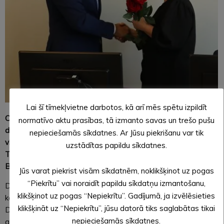
Lai šī tīmekļvietne darbotos, kā arī mēs spētu izpildīt
Ceturtdien, 26. jūnijā, notika Alūksnes novada pašvaldības
normatīvo aktu prasības, tā izmanto savas un trešo pušu
domes ārkārtas sēde, kurā par domes priekšsēdētāja
nepieciešamās sīkdatnes. Ar Jūsu piekrišanu var tik
vietnieku tautsaimniecības jautājumos ievēlēja Druvi
uzstādītas papildu sīkdatnes.
Tomsonu (Nacionālā apvienība “Visu Latvijai!”-“Tēvzemei un
Brīvībai/LNNK”).
Jūs varat piekrist visām sīkdatnēm, noklikšķinot uz pogas
“Piekrītu” vai noraidīt papildu sīkdatņu izmantošanu,
Druvis Tomsons bija vienīgā minētajam amatam izvirzītā
klikšķinot uz pogas “Nepiekrītu”. Gadījumā, ja izvēlēsieties
kandidatūra, viņu amatam virzīja domes priekšsēdētājs
klikšķināt uz “Nepiekrītu”, jūsu datorā tiks saglabātas tikai
Dzintars Adlers. D. Tomsona kandidatūru vienbalsīgi
nepieciešamās sīkdatnes.
atbalstīja visi 15 deputāti. Arī iepriekšējā sasaukumā D.