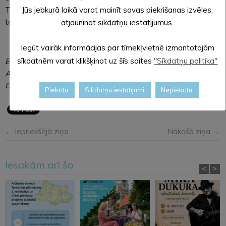
Jūs jebkurā laikā varat mainīt savas piekrišanas izvēles,
Tomsons bija domes priekšsēdētāja vietnieks
tautsaimniecības jautājumos.
atjauninot sīkdatņu iestatījumus.
Iegūt vairāk informācijas par tīmekļvietnē izmantotajām
sīkdatnēm varat klikšķinot uz šīs saites
"Sīkdatņu politika"
Evita APLOKA,
Alūksnes novada pašvaldības
Centrālās administrācijas sabiedrisko attiecību speciāliste
Piekrītu
Sīkdatņu iestatījumi
Nepiekrītu
← Iepriekšējā ziņa
Nākošā ziņa →
Iesakām arī šo
<
>