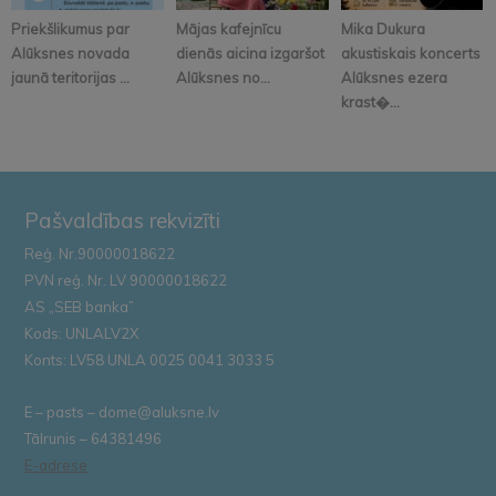
Priekšlikumus par
Mājas kafejnīcu
Mika Dukura
Alūksnes novada
dienās aicina izgaršot
akustiskais koncerts
jaunā teritorijas ...
Alūksnes no...
Alūksnes ezera
krast�...
Pašvaldības rekvizīti
Reģ. Nr.90000018622
PVN reģ. Nr. LV 90000018622
AS „SEB banka”
Kods: UNLALV2X
Konts: LV58 UNLA 0025 0041 3033 5
E – pasts – dome@aluksne.lv
Tālrunis – 64381496
E-adrese