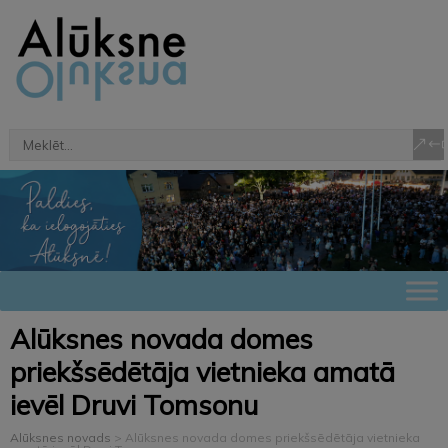
Alūksnes novada domes
priekšsēdētāja vietnieka amatā
ievēl Druvi Tomsonu
Alūksnes novads
>
Alūksnes novada domes priekšsēdētāja vietnieka