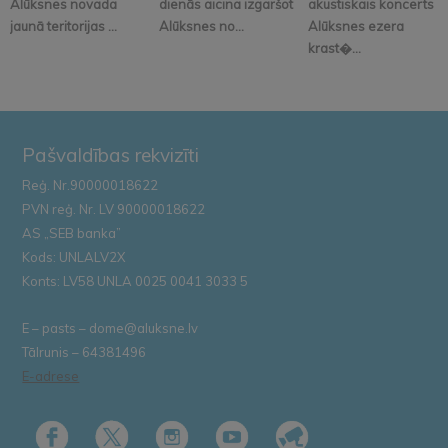
Alūksnes novada
dienās aicina izgaršot
akustiskais koncerts
jaunā teritorijas ...
Alūksnes no...
Alūksnes ezera
krast�...
Pašvaldības rekvizīti
Reģ. Nr.90000018622
PVN reģ. Nr. LV 90000018622
AS „SEB banka”
Kods: UNLALV2X
Konts: LV58 UNLA 0025 0041 3033 5
E – pasts – dome@aluksne.lv
Tālrunis – 64381496
E-adrese