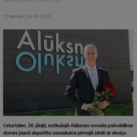
atkārtoti ievēlēts Dzintars Adlers
Aktuāli
| 26.06.2025
Ceturtdien, 26. jūnijā, notikušajā Alūksnes novada pašvaldības
domes jaunā deputātu sasaukuma pirmajā sēdē ar deviņu