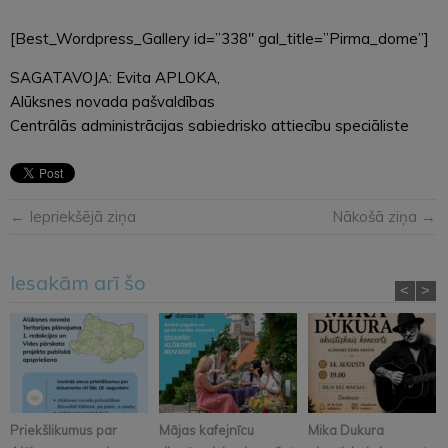
[Best_Wordpress_Gallery id=”338″ gal_title=”Pirma_dome”]
SAGATAVOJA: Evita APLOKA,
Alūksnes novada pašvaldības
Centrālās administrācijas sabiedrisko attiecību speciāliste
← Iepriekšējā ziņa
Nākošā ziņa →
Iesakām arī šo
<
>
Priekšlikumus par
Mājas kafejnīcu
Mika Dukura