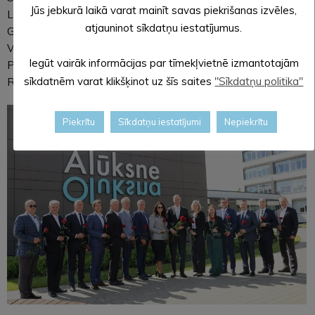
Jūs jebkurā laikā varat mainīt savas piekrišanas izvēles,
Latvijai!”-“Tēvzemei un Brīvībai/LNNK”, Dzintaru Adleru, Uvu
atjauninot sīkdatņu iestatījumus.
Grencioni-Lapsenieti, Jāni Skulti un Andi Zariņu no Jaunās
VIENOTĪBAS, Ivitu Gustu un Ritvaru Gustu no Latvijas Zaļās
Iegūt vairāk informācijas par tīmekļvietnē izmantotajām
Partijas un Aivaru Fominu no Politiskās partijas “Latvijas
sīkdatnēm varat klikšķinot uz šīs saites
"Sīkdatņu politika"
Reģionu Apvienība”.
Piekrītu
Sīkdatņu iestatījumi
Nepiekrītu