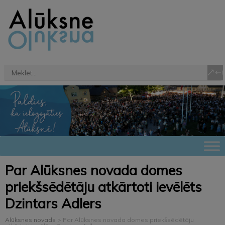
Par Alūksnes novada domes
priekšsēdētāju atkārtoti ievēlēts
Dzintars Adlers
Alūksnes novads
>
Par Alūksnes novada domes priekšsēdētāju