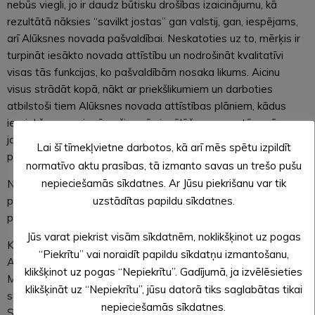
nebūs viegli, jo ir daudz būtisku drošības izaicinājumu, kā
rezultātā nāksies “savilkt jostas” gan valstij, gan, iespējams,
arī Alūksnes novada pašvaldībai. Neskatoties uz to, mērķis ir
turpināt iesākto novada attīstību un nodrošināt kvalitatīvi
visas tās funkcijas, ko pašvaldībām nosaka likums. Aicinu
visus strādāt kopā, nākt ar priekšlikumiem un darboties
atbilstoši tiem Alūksnes novada attīstības plāniem, kādus
iepriekš esam pieņēmuši, – pēc ievēlēšanas amatā sacīja
jaunievēlētais Alūksnes novada pašvaldības domes
Lai šī tīmekļvietne darbotos, kā arī mēs spētu izpildīt
priekšsēdētājs Dzintars Adlers.
normatīvo aktu prasības, tā izmanto savas un trešo pušu
nepieciešamās sīkdatnes. Ar Jūsu piekrišanu var tik
Nākamo domes sēdi domes priekšsēdētājs sasauca uz
uzstādītas papildu sīkdatnes.
pulksten 15.00. Sēdes tiešraidi būs iespējams skatīties
pašvaldības tīmekļvietnē www.aluksne.lv.
Jūs varat piekrist visām sīkdatnēm, noklikšķinot uz pogas
Kā zināms, 7. jūnijā notikušajās pašvaldību vēlēšanās
“Piekrītu” vai noraidīt papildu sīkdatņu izmantošanu,
Alūksnes novada domē ievēlēja Arturu Dukuli, Elīnu Pētersoni,
klikšķinot uz pogas “Nepiekrītu”. Gadījumā, ja izvēlēsieties
Modri Lazdekalnu un Artūru Grīnbergu no Zaļo un Zemnieku
klikšķināt uz “Nepiekrītu”, jūsu datorā tiks saglabātas tikai
savienības, Druvi Tomsonu, Mārtiņu Augstkalnieti, Renāru
nepieciešamās sīkdatnes.
Salaku un Intaru Berkuli no Nacionālās apvienības “Visu