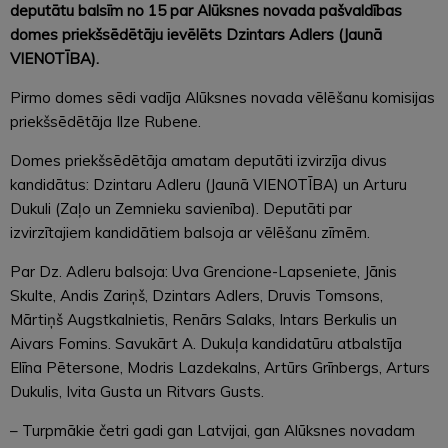
deputātu balsīm no 15 par Alūksnes novada pašvaldības
domes priekšsēdētāju ievēlēts Dzintars Adlers (Jaunā
VIENOTĪBA).
Pirmo domes sēdi vadīja Alūksnes novada vēlēšanu komisijas
priekšsēdētāja Ilze Rubene.
Domes priekšsēdētāja amatam deputāti izvirzīja divus
kandidātus: Dzintaru Adleru (Jaunā VIENOTĪBA) un Arturu
Dukuli (Zaļo un Zemnieku savienība). Deputāti par
izvirzītajiem kandidātiem balsoja ar vēlēšanu zīmēm.
Par Dz. Adleru balsoja: Uva Grencione-Lapseniete, Jānis
Skulte, Andis Zariņš, Dzintars Adlers, Druvis Tomsons,
Mārtiņš Augstkalnietis, Renārs Salaks, Intars Berkulis un
Aivars Fomins. Savukārt A. Dukuļa kandidatūru atbalstīja
Elīna Pētersone, Modris Lazdekalns, Artūrs Grīnbergs, Arturs
Dukulis, Ivita Gusta un Ritvars Gusts.
– Turpmākie četri gadi gan Latvijai, gan Alūksnes novadam