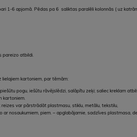
ari 1-6 apjomā. Pēdas pa 6 saliktas paralēli kolonnās ( uz katrā
 pareizo atbildi.
z lielajiem kartoniem, par tēmām:
iešūtu pogu, iešūtu rāvējslēdzi, salāpītu zeķi; saliec kreklam atbi
em kartoniem.
reizes var pārstrādāt plastmasu, stiklu, metālu, tekstilu,
eno ar nosaukumiem, piem. – apglabājamie, sadzīves plastmasa, de