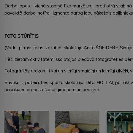
Darba lapas – vienā stabiņā Eko marķējumi, pretī otrā stabiņā
paveiktā darba, notīra , izmanto darba lapu nākošais dalībnie
FOTO STŪRĪTIS
(Vada pirmsskolas izglītības skolotāja Anita ŠNEIDERE, Sinti
Pēc izietām aktivitātēm, skolotājas piedāvā fotografēties bērnu
Fotogrāfijās redzami tikai un vienīgi smaidīgi un laimīgi cilvēk
Savukārt, pateicoties sporta skolotājai Ditai HOLLAI, par ak
pasākumu organizēšanai ģimenēm un bērniem.