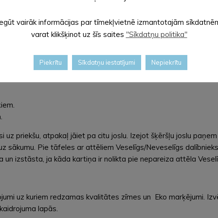
Iegūt vairāk informācijas par tīmekļvietnē izmantotajām sīkdatnē
varat klikšķinot uz šīs saites
"Sīkdatņu politika"
BOJĀRE)
Piekrītu
Sīkdatņu iestatījumi
Nepiekrītu
ķiem.
.
si uz priekšu, atpakaļ jāiet pa citu joslu. Izejot šķēršļu joslu paņem
 uz sākumu. Pie tāfeles ar attēliem Veselīgs/Neveselīgs dalībnieks i
a un izstāsta, ja kāda kartiņa ir nolikta pie nepareiza attēla Vese
ojumi uz kuriem redzamas kvalitātes zīmes un Eko marķējumi. Izv
skaidrojuma lapās.