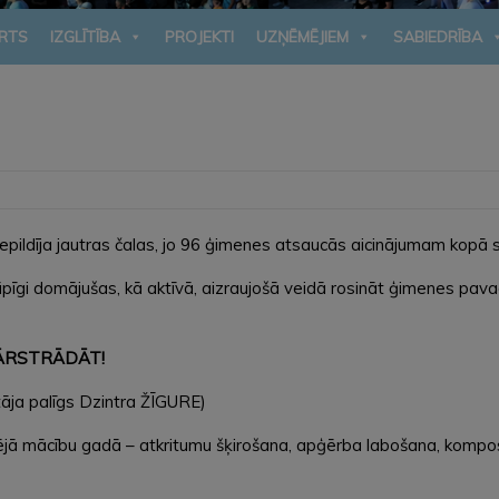
RTS
IZGLĪTĪBA
PROJEKTI
UZŅĒMĒJIEM
SABIEDRĪBA
epildīja jautras čalas, jo 96 ģimenes atsaucās aicinājumam kopā 
rūpīgi domājušas, kā aktīvā, aizraujošā veidā rosināt ģimenes pav
PĀRSTRĀDĀT!
tāja palīgs Dzintra ŽĪGURE)
šējā mācību gadā – atkritumu šķirošana, apģērba labošana, kompo