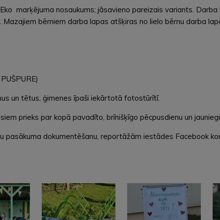
 Eko marķējuma nosaukums; jāsavieno pareizais variants. Darba la
ks. Mazajiem bērniem darba lapas atšķiras no lielo bērnu darba 
ja PUŠPURE)
s un tētus, ģimenes īpaši iekārtotā fotostūrītī.
i, visiem prieks par kopā pavadīto, brīnišķīgo pēcpusdienu un jauni
tīvu pasākuma dokumentēšanu, reportāžām iestādes Facebook kont