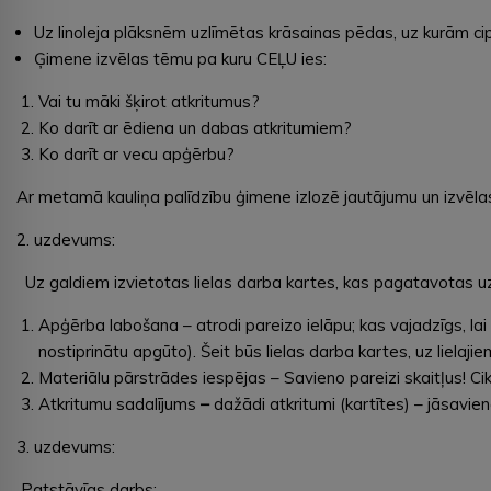
Uz linoleja plāksnēm uzlīmētas krāsainas pēdas, uz kurām cip
Ģimene izvēlas tēmu pa kuru CEĻU ies:
Vai tu māki šķirot atkritumus?
Ko darīt ar ēdiena un dabas atkritumiem?
Ko darīt ar vecu apģērbu?
Ar metamā kauliņa palīdzību ģimene izlozē jautājumu un izvēlas
2. uzdevums:
Uz galdiem izvietotas lielas darba kartes, kas pagatavotas u
Apģērba labošana – atrodi pareizo ielāpu; kas vajadzīgs, lai p
nostiprinātu apgūto). Šeit būs lielas darba kartes, uz lielaji
Materiālu pārstrādes iespējas – Savieno pareizi skaitļus! Cik 
Atkritumu sadalījums
–
dažādi atkritumi (kartītes) – jāsavi
3. uzdevums:
Patstāvīgs darbs: