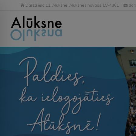
Dārza iela 11, Alūksne, Alūksnes novads, LV-4301
dom