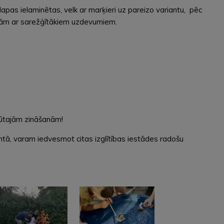
pas ielaminētas, velk ar marķieri uz pareizo variantu, pēc
lapām ar sarežģītākiem uzdevumiem.
egūtajām zināšanām!
ā, varam iedvesmot citas izglītības iestādes radošu