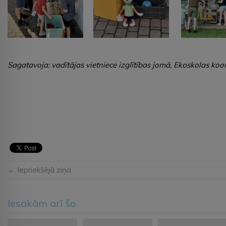
Sagatavoja: vadītājas vietniece izglītības jomā, Ekoskolas ko
← Iepriekšējā ziņa
Iesakām arī šo