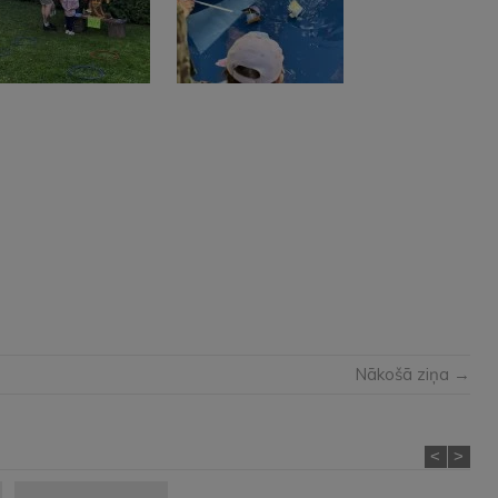
Nākošā ziņa →
<
>