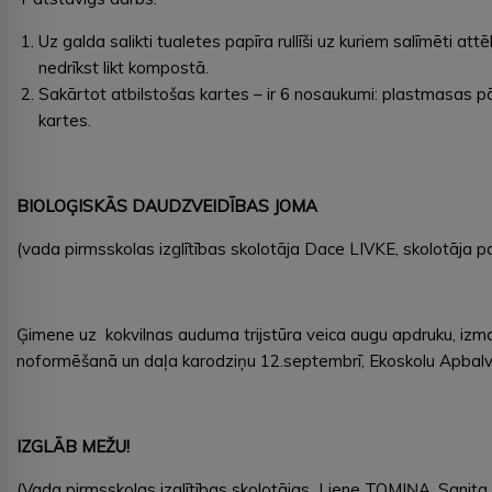
Uz galda salikti tualetes papīra rullīši uz kuriem salīmēti att
nedrīkst likt kompostā.
Sakārtot atbilstošas kartes – ir 6 nosaukumi: plastmasas pārs
kartes.
BIOLOĢISKĀS DAUDZVEIDĪBAS JOMA
(vada pirmsskolas izglītības skolotāja Dace LIVKE, skolotāja 
Ģimene uz kokvilnas auduma trijstūra veica augu apdruku, izm
noformēšanā un daļa karodziņu 12.septembrī, Ekoskolu Apbalv
IZGLĀB MEŽU!
(Vada pirmsskolas izglītības skolotājas
Liene TOMIŅA, Sanit