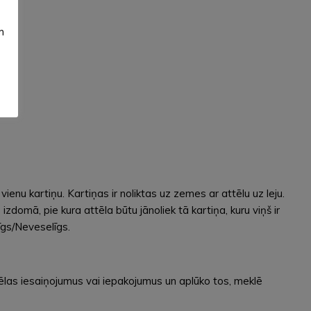
m
 vienu kartiņu. Kartiņas ir noliktas uz zemes ar attēlu uz leju.
zdomā, pie kura attēla būtu jānoliek tā kartiņa, kuru viņš ir
līgs/Neveselīgs.
ēlas iesaiņojumus vai iepakojumus un aplūko tos, meklē