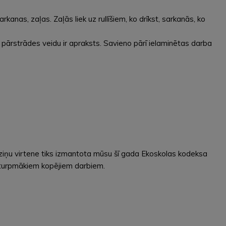
rkanas, zaļas. Zaļās liek uz rullīšiem, ko drīkst, sarkanās, ko
ru pārstrādes veidu ir apraksts. Savieno pārī ielaminētas darba
ziņu virtene tiks izmantota mūsu šī gada Ekoskolas kodeksa
 turpmākiem kopējiem darbiem.