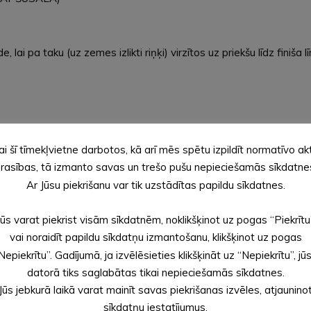
ai pa taku (uz zemes izlikti riņķi) virzītos uz priekšu līdz finiša 
ai šī tīmekļvietne darbotos, kā arī mēs spētu izpildīt normatīvo ak
LLA)
rasības, tā izmanto savas un trešo pušu nepieciešamās sīkdatne
Ar Jūsu piekrišanu var tik uzstādītas papildu sīkdatnes.
Jūs varat piekrist visām sīkdatnēm, noklikšķinot uz pogas “Piekrītu
vai noraidīt papildu sīkdatņu izmantošanu, klikšķinot uz pogas
Nepiekrītu”. Gadījumā, ja izvēlēsieties klikšķināt uz “Nepiekrītu”, jū
 par ūdeni, patiesos atstāj atvērtus, nepatiesos, aizver. Līdzās
datorā tiks saglabātas tikai nepieciešamās sīkdatnes.
sbļodas korķīšus.
Jūs jebkurā laikā varat mainīt savas piekrišanas izvēles, atjaunino
pūš pa ūdens labirintu.
sīkdatņu iestatījumus.