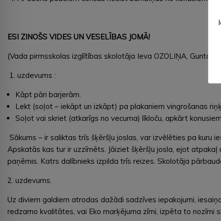
ESI ZINOŠS VIDES UN VESELĪBAS JOMĀ!
(Vada pirmsskolas izglītības skolotāja Ieva OZOLIŅA, Gunta 
uzdevums :
Kāpt pāri barjerām.
Lekt (soļot – iekāpt un izkāpt) pa plakaniem vingrošanas riņ
Soļot vai skriet (atkarīgs no vecuma) līkloču, apkārt konusiem
Sākums – ir saliktas trīs šķēršļu joslas, var izvēlēties pa kuru ie
Apskatās kas tur ir uzzīmēts. Jāiziet šķēršļu josla, ejot atpakaļ
paņēmis. Katrs dalībnieks izpilda trīs reizes. Skolotāja pārbaud
2. uzdevums.
Uz diviem galdiem atrodas dažādi sadzīves iepakojumi, iesaiņ
redzamo kvalitātes, vai Eko marķējuma zīmi, izpēta to nozīmi 