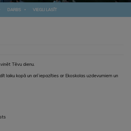
DARBS
VIEGLI LASĪT
svinēt Tēvu dienu.
adīt laiku kopā un arī iepazīties ar Ekoskolas uzdevumiem un
sts