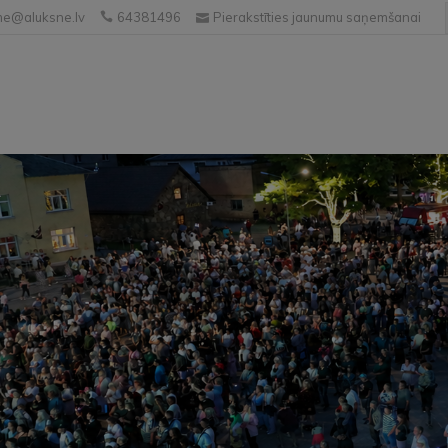
e@aluksne.lv
64381496
Pierakstīties jaunumu saņemšanai