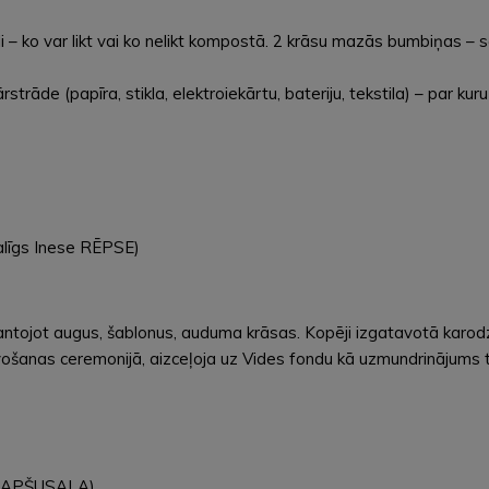
ēli – ko var likt vai ko nelikt kompostā. 2 krāsu mazās bumbiņas – sa
trāde (papīra, stikla, elektroiekārtu, bateriju, tekstila) – par ku
palīgs Inese RĒPSE)
antojot augus, šablonus, auduma krāsas. Kopēji izgatavotā karod
ošanas ceremonijā, aizceļoja uz Vides fondu kā uzmundrinājums
a APŠUSALA)