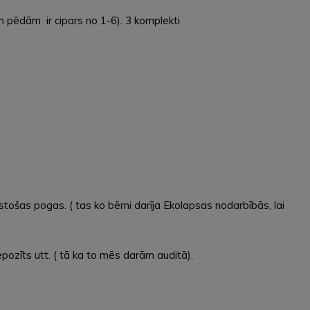
m pēdām ir cipars no 1-6). 3 komplekti
lstošas pogas. ( tas ko bērni darīja Ekolapsas nodarbībās, lai
pozīts utt. ( tā ka to mēs darām auditā).