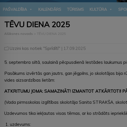
PAŠVALDĪBA
KALENDĀRS
TŪRISMS
KULTŪRA
SPO
TĒVU DIENA 2025
Alūksnes novads
>
TĒVU DIENA 2025
Uzzini kas notiek "Sprīdītī"
| 17.09.2025
5. septembra siltā, saulainā pēcpusdienā Iestādes laukumus pi
Pasākums izvērtās gan jautrs, gan jēgpilns, jo skolotājas bija 
vides aizsardzības lietām:
ATKRITUMU JOMA: SAMAZINĀT! IZMANTOT ATKĀRTOTI! 
(Vada pirmsskolas izglītības skolotāja Sanita STRAKŠA, skolo
Uzdevumos tika iekļautas visas tēmas, ar ko strādāts iepriek
uzdevums: