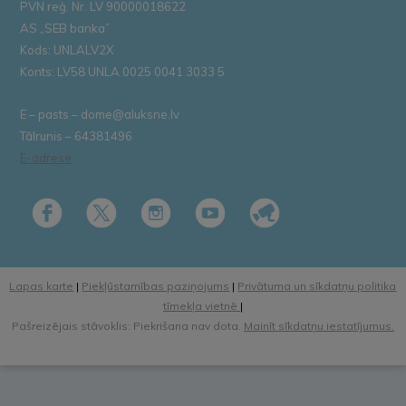
PVN reģ. Nr. LV 90000018622
AS „SEB banka”
Kods: UNLALV2X
Konts: LV58 UNLA 0025 0041 3033 5
E – pasts – dome@aluksne.lv
Tālrunis – 64381496
E-adrese
Lapas karte
|
Piekļūstamības paziņojums
|
Privātuma un sīkdatņu politika
tīmekļa vietnē
|
Pašreizējais stāvoklis: Piekrišana nav dota.
Mainīt sīkdatņu iestatījumus.