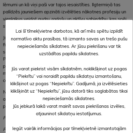
lēmumi un kā viņi paši var tajos iesaistīties. Ilgtermiņā tas
palīdzēs jauniešiem apzināti izvēlēties nākotnes profesiju un
vienlaikus veidot gudru, radošu un aktīvu sabiedrību, kas spēj
stiprināt Latvijas attīstību,” uzsver VIAA direktore Inta Ozola.
Lai šī tīmekļvietne darbotos, kā arī mēs spētu izpildīt
Jau 2025./2026. mācību gadā katram skolēnam paredzēts
normatīvo aktu prasības, tā izmanto savas un trešo pušu
finansējums divu šādu norišu apmeklējumam, un projekta
nepieciešamās sīkdatnes. Ar Jūsu piekrišanu var tik
sākumā būs pieejamas 480 dažādas aktivitātes visā Latvijā.
uzstādītas papildu sīkdatnes.
Piedāvājums būs pieejams ne tikai vispārējās un
profesionālās izglītības iestādēm, bet arī pirmsskolām, ļaujot
Jūs varat piekrist visām sīkdatnēm, noklikšķinot uz pogas
mazākajiem bērniem atklāt zinātni un pilsonisko līdzdalību
“Piekrītu” vai noraidīt papildu sīkdatņu izmantošanu,
caur rotaļām un praktiskiem piedzīvojumiem.
klikšķinot uz pogas “Nepiekrītu”. Gadījumā, ja izvēlēsieties
klikšķināt uz “Nepiekrītu”, jūsu datorā tiks saglabātas tikai
Norišu katalogs ir pieejams
VIAA mājaslapā
no šī gada 26.
nepieciešamās sīkdatnes.
augusta, un tas tiks papildināts 2025./2026. mācību gada
Jūs jebkurā laikā varat mainīt savas piekrišanas izvēles,
pirmā semestra beigās.
atjauninot sīkdatņu iestatījumus.
Par projektu
Iegūt vairāk informācijas par tīmekļvietnē izmantotajām
Projektu “STEM un pilsoniskās līdzdalības norises plašākai