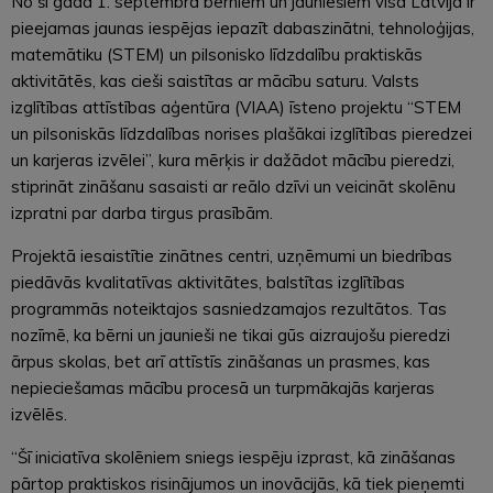
No šī gada 1. septembra bērniem un jauniešiem visā Latvijā ir
pieejamas jaunas iespējas iepazīt dabaszinātni, tehnoloģijas,
matemātiku (STEM) un pilsonisko līdzdalību praktiskās
aktivitātēs, kas cieši saistītas ar mācību saturu. Valsts
izglītības attīstības aģentūra (VIAA) īsteno projektu “STEM
un pilsoniskās līdzdalības norises plašākai izglītības pieredzei
un karjeras izvēlei”, kura mērķis ir dažādot mācību pieredzi,
stiprināt zināšanu sasaisti ar reālo dzīvi un veicināt skolēnu
izpratni par darba tirgus prasībām.
Projektā iesaistītie zinātnes centri, uzņēmumi un biedrības
piedāvās kvalitatīvas aktivitātes, balstītas izglītības
programmās noteiktajos sasniedzamajos rezultātos. Tas
nozīmē, ka bērni un jaunieši ne tikai gūs aizraujošu pieredzi
ārpus skolas, bet arī attīstīs zināšanas un prasmes, kas
nepieciešamas mācību procesā un turpmākajās karjeras
izvēlēs.
“Šī iniciatīva skolēniem sniegs iespēju izprast, kā zināšanas
pārtop praktiskos risinājumos un inovācijās, kā tiek pieņemti