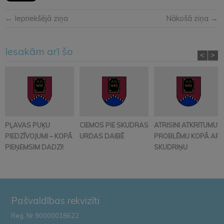
← Iepriekšējā ziņa
Nākošā ziņa →
Iesakām arī šo
<
>
PĻAVAS PUĶU
CIEMOS PIE SKUDRAS
ATRISINI ATKRITUMU
PIEDZĪVOJUMI – KOPĀ
URDAS DAIBĒ
PROBLĒMU KOPĀ AR
PIEŅEMSIM DADZI!
SKUDRIŅU
Pašvaldības rekvizīti
Reģ. Nr.90000018622