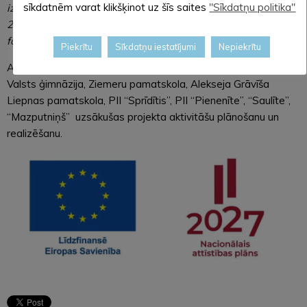
sīkdatnēm varat klikšķinot uz šīs saites
"Sīkdatņu politika"
izglītības pieredzei un karjeras izvēlei” VIAA īstenos līdz
2028. gada 31. augustam, un to līdzfinansē Eiropas Sociālais
fonds Plus.
Piekrītu
Sīkdatņu iestatījumi
Nepiekrītu
Alūksnes novada izglītības iestādes Ernsta Glika Alūksnes
Valsts ģimnāzija, Ziemeru pamatskola, Alekseja Grāvīša
Liepnas pamatskola, PII “Sprīdītis”, PII “Pienenīte”, “Saulīte”,
“Mazputniņš” uzsākušas projekta aktivitāšu plānošanu un
realizēšanu.