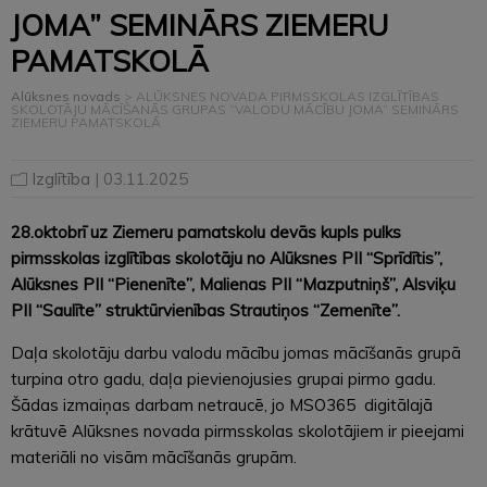
JOMA” SEMINĀRS ZIEMERU
PAMATSKOLĀ
Alūksnes novads
>
ALŪKSNES NOVADA PIRMSSKOLAS IZGLĪTĪBAS
SKOLOTĀJU MĀCĪŠANĀS GRUPAS “VALODU MĀCĪBU JOMA” SEMINĀRS
ZIEMERU PAMATSKOLĀ
Izglītība
| 03.11.2025
28.oktobrī uz Ziemeru pamatskolu devās kupls pulks
pirmsskolas izglītības skolotāju no Alūksnes PII “Sprīdītis”,
Alūksnes PII “Pienenīte”, Malienas PII “Mazputniņš”, Alsviķu
PII “Saulīte” struktūrvienības Strautiņos “Zemenīte”.
Daļa skolotāju darbu valodu mācību jomas mācīšanās grupā
turpina otro gadu, daļa pievienojusies grupai pirmo gadu.
Šādas izmaiņas darbam netraucē, jo MSO365 digitālajā
krātuvē Alūksnes novada pirmsskolas skolotājiem ir pieejami
materiāli no visām mācīšanās grupām.