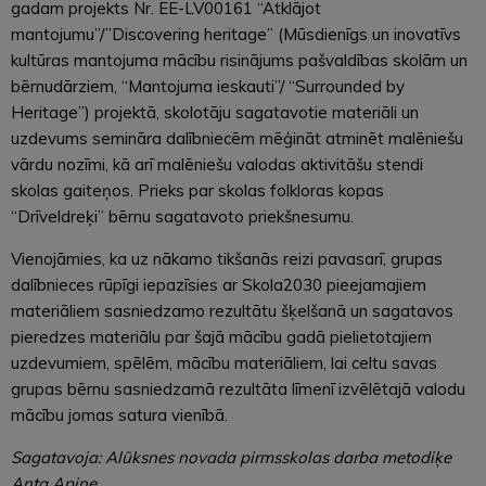
gadam projekts Nr. EE-LV00161 “Atklājot
mantojumu”/”Discovering heritage” (Mūsdienīgs un inovatīvs
kultūras mantojuma mācību risinājums pašvaldības skolām un
bērnudārziem, “Mantojuma ieskauti”/ “Surrounded by
Heritage”) projektā, skolotāju sagatavotie materiāli un
uzdevums semināra dalībniecēm mēģināt atminēt malēniešu
vārdu nozīmi, kā arī malēniešu valodas aktivitāšu stendi
skolas gaiteņos. Prieks par skolas folkloras kopas
“Drīveldreķi” bērnu sagatavoto priekšnesumu.
Vienojāmies, ka uz nākamo tikšanās reizi pavasarī, grupas
dalībnieces rūpīgi iepazīsies ar Skola2030 pieejamajiem
materiāliem sasniedzamo rezultātu šķelšanā un sagatavos
pieredzes materiālu par šajā mācību gadā pielietotajiem
uzdevumiem, spēlēm, mācību materiāliem, lai celtu savas
grupas bērnu sasniedzamā rezultāta līmenī izvēlētajā valodu
mācību jomas satura vienībā.
Sagatavoja: Alūksnes novada pirmsskolas darba metodiķe
Anta Apine