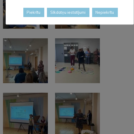
Piekrītu
Sīkdatņu iestatījumi
Nepiekrītu