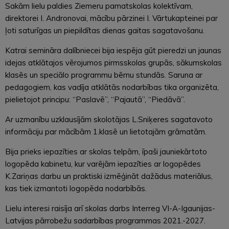
Sakām lielu paldies Ziemeru pamatskolas kolektīvam,
direktorei I. Andronovai, mācību pārzinei I. Vārtukapteinei par
ļoti saturīgas un piepildītas dienas gaitas sagatavošanu.
Katrai semināra dalībniecei bija iespēja gūt pieredzi un jaunas
idejas atklātajos vērojumos pirmsskolas grupās, sākumskolas
klasēs un speciālo programmu bērnu stundās. Saruna ar
pedagogiem, kas vadīja atklātās nodarbības tika organizēta,
pielietojot principu: “Paslavē”, “Pajautā”, “Piedāvā”.
Ar uzmanību uzklausījām skolotājas L.Sniķeres sagatavoto
informāciju par mācībām 1.klasē un lietotajām grāmatām.
Bija prieks iepazīties ar skolas telpām, īpaši jauniekārtoto
logopēda kabinetu, kur varējām iepazīties ar logopēdes
K.Zariņas darbu un praktiski izmēģināt dažādus materiālus,
kas tiek izmantoti logopēda nodarbībās.
Lielu interesi raisīja arī skolas darbs Interreg VI-A-Igaunijas-
Latvijas pārrobežu sadarbības programmas 2021.-2027.