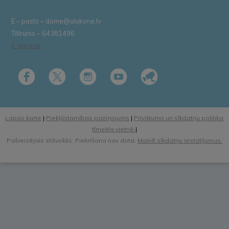
E – pasts – dome@aluksne.lv
Tālrunis – 64381496
E-adrese
Lapas karte
|
Piekļūstamības paziņojums
|
Privātuma un sīkdatņu politika
tīmekļa vietnē
|
Pašreizējais stāvoklis: Piekrišana nav dota.
Mainīt sīkdatņu iestatījumus.