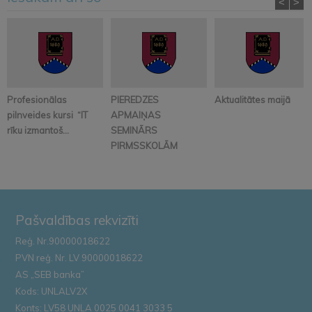
<
>
Profesionālas
PIEREDZES
Aktualitātes maijā
pilnveides kursi “IT
APMAIŅAS
rīku izmantoš...
SEMINĀRS
PIRMSSKOLĀM
Pašvaldības rekvizīti
Reģ. Nr.90000018622
PVN reģ. Nr. LV 90000018622
AS „SEB banka”
Kods: UNLALV2X
Konts: LV58 UNLA 0025 0041 3033 5