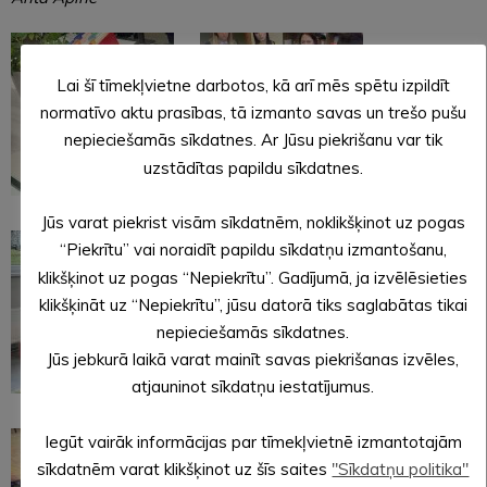
Lai šī tīmekļvietne darbotos, kā arī mēs spētu izpildīt
normatīvo aktu prasības, tā izmanto savas un trešo pušu
nepieciešamās sīkdatnes. Ar Jūsu piekrišanu var tik
uzstādītas papildu sīkdatnes.
Jūs varat piekrist visām sīkdatnēm, noklikšķinot uz pogas
“Piekrītu” vai noraidīt papildu sīkdatņu izmantošanu,
klikšķinot uz pogas “Nepiekrītu”. Gadījumā, ja izvēlēsieties
klikšķināt uz “Nepiekrītu”, jūsu datorā tiks saglabātas tikai
nepieciešamās sīkdatnes.
Jūs jebkurā laikā varat mainīt savas piekrišanas izvēles,
atjauninot sīkdatņu iestatījumus.
Iegūt vairāk informācijas par tīmekļvietnē izmantotajām
sīkdatnēm varat klikšķinot uz šīs saites
"Sīkdatņu politika"