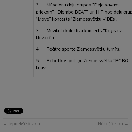
2. Mūsdienu deju grupas ”Dejo savam
priekam”, “Djemba BEAT” un HIP hop deju gru
“Move” koncerts “Ziemassvētku VIBEs”,
3. Muzikālo kolektīvu koncerts “Kaķis uz
klavierēm”,
4. Teātra sporta Ziemassvētku turnīrs,
5. Robotikas pulciņu Ziemassvētku “ROBO
kauss”.
← Iepriekšējā ziņa
Nākošā ziņa →