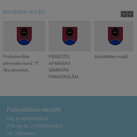
Iesakām arī šo
<
>
Profesionālas
PIEREDZES
Aktualitātes maijā
pilnveides kursi “IT
APMAIŅAS
rīku izmantoš...
SEMINĀRS
PIRMSSKOLĀM
Pašvaldības rekvizīti
Reģ. Nr.90000018622
PVN reģ. Nr. LV 90000018622
AS „SEB banka”