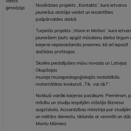
Valsts
Noslēdzies projekts ,,Kontakts”, kura ietvaros
ģimnāzija
jauniešus aicināja veidot un iesaistīties
pašpārvaldes darbā.
Turpinās projekts ,,Vision in Motion”, kura ietvar
jauniešiem ļauts apgūt mūsdienu darba tirgum 
karjerai nepieciešamās prasmes, kā arī iepazīt
dažādas profesijas.
Skolēni piedalījušies mūsu novada un Latvijas
Okupācijas
muzeja muzejpedagoģiskajās nodarbībās,
matemātikas konkursā ,,Tik…vai cik?”.
Notikuši vairāki karjeras pasākumi. Piemēram, 
mācību un studiju iespējām stāstīja Biznesa
augstskola, Aizsardzības ministrija par studijā
un militāro dienestu, tikšanās ar vecmāti un dūl
Montu Mūrnieci.