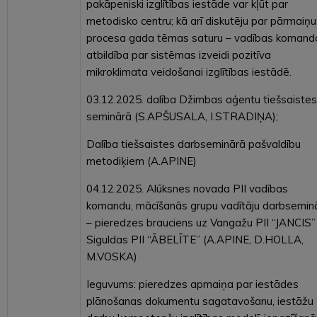
pakāpeniski izglītības iestāde var kļūt par
metodisko centru; kā arī diskutēju par pārmaiņu
procesa gada tēmas saturu – vadības komand
atbildība par sistēmas izveidi pozitīva
mikroklimata veidošanai izglītības iestādē.
03.12.2025. dalība Džimbas aģentu tiešsaistes
seminārā (S.APŠUSALA, I.STRADIŅA);
Dalība tiešsaistes darbseminārā pašvaldību
metodiķiem (A.APINE)
04.12.2025. Alūksnes novada PII vadības
komandu, mācīšanās grupu vadītāju darbsemin
– pieredzes brauciens uz Vangažu PII “JANCIS”
Siguldas PII “ĀBELĪTE” (A.APINE, D.HOLLA,
M.VOSKA)
Ieguvums: pieredzes apmaiņa par iestādes
plānošanas dokumentu sagatavošanu, iestāžu