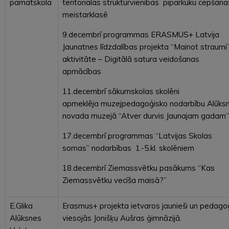
pamatskola
teritoriālās struktūrvienības piparkūku cepšana
meistarklasē
9.decembrī programmas ERASMUS+ Latvija
Jaunatnes līdzdalības projekta “Mainot straumi
aktivitāte – Digitālā satura veidošanas
apmācības
11.decembrī sākumskolas skolēni
apmeklēja muzejpedagoģisko nodarbību Alūks
novada muzejā “Atver durvis Jaunajam gadam
17.decembrī programmas “Latvijas Skolas
somas” nodarbības 1.-5.kl. skolēniem
18.decembrī Ziemassvētku pasākums “Kas
Ziemassvētku vecīša maisā?”
E.Glika
Erasmus+ projekta ietvaros jaunieši un pedago
Alūksnes
viesojās Jonišķu Aušras ģimnāzijā.