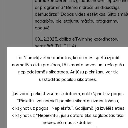
darbu kompetenču izglītības modelī, iepazīšanā
ar programmu “Bērnam drošs un draudzīgs
bērnudārzs”, Dabas vides estētikas, Silto smilš
nodarbību pielietojumu mācību programmu
apguvē.
08.12.2025. dalība eTwinning koordinatoru
seminārā (D.HOLLA)
Pēc Iestādes padomes ierosinājuma:
Lai šī tīmekļvietne darbotos, kā arī mēs spētu izpildīt
normatīvo aktu prasības, tā izmanto savas un trešo pušu
– 09.12.2025. un 11.12.2025. iestādes laukumo
nepieciešamās sīkdatnes. Ar Jūsu piekrišanu var tik
notika Ziemassvētku ieskaņas pasākumi bērni
uzstādītas papildu sīkdatnes.
un vecākiem, veidota darbinieku un vecāku
sadarbība, vadot abus pasākumus,
Jūs varat piekrist visām sīkdatnēm, noklikšķinot uz pogas
“Piekrītu” vai noraidīt papildu sīkdatņu izmantošanu,
klikšķinot uz pogas “Nepiekrītu”. Gadījumā, ja izvēlēsieties
– iestāde un teritorija saposta, ņemot vērā
klikšķināt uz “Nepiekrītu”, jūsu datorā tiks saglabātas tikai
Ziemassvētku tēmu “Sirdssilti Ziemassvētki”,
nepieciešamās sīkdatnes.