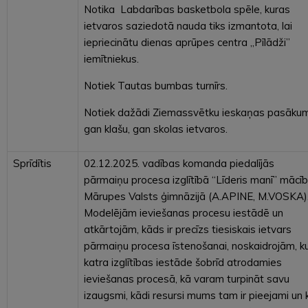
Notika Labdarības basketbola spēle, kuras
ietvaros saziedotā nauda tiks izmantota, lai
iepriecinātu dienas aprūpes centra ,,Pīlādži”
iemītniekus.
Notiek Tautas bumbas turnīrs.
Notiek dažādi Ziemassvētku ieskaņas pasākum
gan klašu, gan skolas ietvaros.
Sprīdītis
02.12.2025. vadības komanda piedalījās
pārmaiņu procesa izglītībā “Līderis manī” mācī
Mārupes Valsts ģimnāzijā (A.APINE, M.VOSKA)
Modelējām ieviešanas procesu iestādē un
atkārtojām, kāds ir precīzs tiesiskais ietvars
pārmaiņu procesa īstenošanai, noskaidrojām, k
katra izglītības iestāde šobrīd atrodamies
ieviešanas procesā, kā varam turpināt savu
izaugsmi, kādi resursi mums tam ir pieejami un 