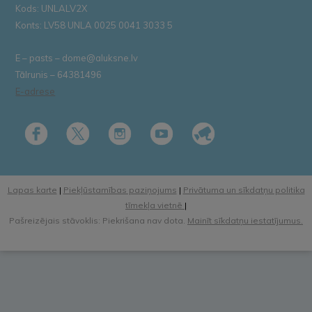
Kods: UNLALV2X
Konts: LV58 UNLA 0025 0041 3033 5
E – pasts – dome@aluksne.lv
Tālrunis – 64381496
E-adrese
Lapas karte
|
Piekļūstamības paziņojums
|
Privātuma un sīkdatņu politika
tīmekļa vietnē
|
Pašreizējais stāvoklis: Piekrišana nav dota.
Mainīt sīkdatņu iestatījumus.