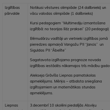
Izglītības
Notikusi vēstures olimpiāde (24 dalībnieki) un
pārvalde
vācu valodas olimpiāde (1 dalībnieks)
Kursi pedagogiem “Multimediju izmantošana
izglītībā: no teorijas līdz praksei” (20 pedagogi)
Bērnudārzu vadītāji un vietnieki izglītības jomā
pieredzes apmaiņā Vangažu PII “Jancis” un
Siguldas PII “Ābelīte”
Sagatavota izglītojamo prognoze novada
izglītības iestādēs nākamajos trīs mācību gad
Alekseja Grāvīša Liepnas pamatskolas
apmeklējums. Mērķis – atbalsta sniegšana
izglītojamiem un matemātikas stundas
apmeklējums.
Liepnas
3.decembrī 10 skolēni piedalījās Alsviķu