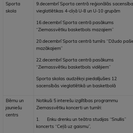
Sporta
9.decembrī Sporta centrā reģionālās sacensīb
skola
vieglatlētikas 4-cīņā U-8 un U-10 grupām
16.decembrī Sporta centrā pasākums
“Ziemassvētku basketbols mazajiem”
20.decembrī Sporta centrā turnīrs “Džudo paš
mazākajiem”
22.decembrī Sporta centrā pasākums
“Ziemassvētku basketbols vidējiem”
Sporta skolas audzēkņi piedalījušies 12
sacensībās vieglatlētikā un basketbolā
Bērnu un
Notikuši 5 interešu izglītības programmu
jauniešu
Ziemassvētku koncerti un turnīri:
centrs
1. Enku drenku un teātra studijas “Snullis”
koncerts “Ceļā uz gaismu”,