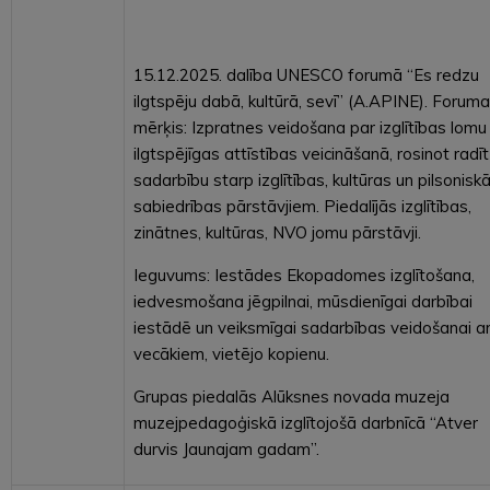
15.12.2025. dalība UNESCO forumā “Es redzu
ilgtspēju dabā, kultūrā, sevī” (A.APINE). Foruma
mērķis: Izpratnes veidošana par izglītības lomu
ilgtspējīgas attīstības veicināšanā, rosinot radīt
sadarbību starp izglītības, kultūras un pilsonisk
sabiedrības pārstāvjiem. Piedalījās izglītības,
zinātnes, kultūras, NVO jomu pārstāvji.
Ieguvums: Iestādes Ekopadomes izglītošana,
iedvesmošana jēgpilnai, mūsdienīgai darbībai
iestādē un veiksmīgai sadarbības veidošanai a
vecākiem, vietējo kopienu.
Grupas piedalās Alūksnes novada muzeja
muzejpedagoģiskā izglītojošā darbnīcā “Atver
durvis Jaunajam gadam”.