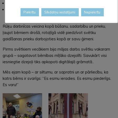
veido savu eglītes rotājumu,
iepazīst Bee-Bot, palīdzot rūķim sagatavoties
Piekrītu
Sīkdatņu iestatījumi
Nepiekrītu
Ziemassvētkiem.
Rūķu darbnīcas veicina kopā būšanu, sadarbību un prieku,
ļaujot bērniem drošā, rotaļīgā vidē piedzīvot svētku
gaidīšanas prieku darbojoties kopā ar savu ģimeni.
Pirms svētkiem vecākiem bija mājas darbs svētku vakaram
grupā – sagatavot bērnības mīļāko dzejolīti. Savukārt visi
iesniegtie dzejoļi tiks apkopoti digitālajā grāmatā..
Mēs ejam kopā – ar siltumu, ar sapratni un ar pārliecību, ka
katrs bērns ir svarīgs: “Es esmu ieradies. Es esmu piederīgs.
Es varu!”