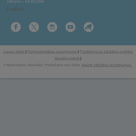
Tālrunis – 64381496
E-adrese
Lapas karte
|
Piekļūstamības paziņojums
|
Privātuma un sīkdatņu politika
tīmekļa vietnē
|
Pašreizējais stāvoklis: Piekrišana nav dota.
Mainīt sīkdatņu iestatījumus.