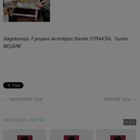
Sagatavoja: 7.grupas skolotājas Sanita STRAKŠA, Gunta
BOJĀRE
← Iepriekšējā ziņa
Nākošā ziņa →
Iesakām arī šo
<
>