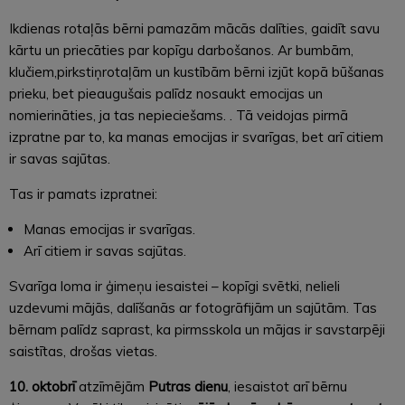
Ikdienas rotaļās bērni pamazām mācās dalīties, gaidīt savu
kārtu un priecāties par kopīgu darbošanos. Ar bumbām,
klučiem,pirkstiņrotaļām un kustībām bērni izjūt kopā būšanas
prieku, bet pieaugušais palīdz nosaukt emocijas un
nomierināties, ja tas nepieciešams. . Tā veidojas pirmā
izpratne par to, ka manas emocijas ir svarīgas, bet arī citiem
ir savas sajūtas.
Tas ir pamats izpratnei:
Manas emocijas ir svarīgas.
Arī citiem ir savas sajūtas.
Svarīga loma ir ģimeņu iesaistei – kopīgi svētki, nelieli
uzdevumi mājās, dalīšanās ar fotogrāfijām un sajūtām. Tas
bērnam palīdz saprast, ka pirmsskola un mājas ir savstarpēji
saistītas, drošas vietas.
10. oktobrī
atzīmējām
Putras dienu
, iesaistot arī bērnu