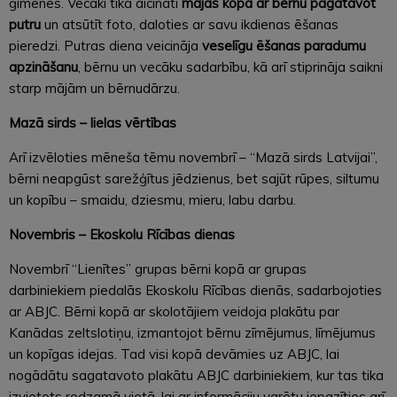
ģimenes. Vecāki tika aicināti
mājās kopā ar bērnu pagatavot
putru
un atsūtīt foto, daloties ar savu ikdienas ēšanas
pieredzi. Putras diena veicināja
veselīgu ēšanas paradumu
apzināšanu
, bērnu un vecāku sadarbību, kā arī stiprināja saikni
starp mājām un bērnudārzu.
Mazā sirds – lielas vērtības
Arī izvēloties mēneša tēmu novembrī – “Mazā sirds Latvijai”,
bērni neapgūst sarežģītus jēdzienus, bet sajūt rūpes, siltumu
un kopību – smaidu, dziesmu, mieru, labu darbu.
Novembris – Ekoskolu Rīcības dienas
Novembrī “Lienītes” grupas bērni kopā ar grupas
darbiniekiem piedalās Ekoskolu Rīcības dienās, sadarbojoties
ar ABJC. Bērni kopā ar skolotājiem veidoja plakātu par
Kanādas zeltslotiņu, izmantojot bērnu zīmējumus, līmējumus
un kopīgas idejas. Tad visi kopā devāmies uz ABJC, lai
nogādātu sagatavoto plakātu ABJC darbiniekiem, kur tas tika
izvietots redzamā vietā, lai ar informāciju varētu iepazīties arī