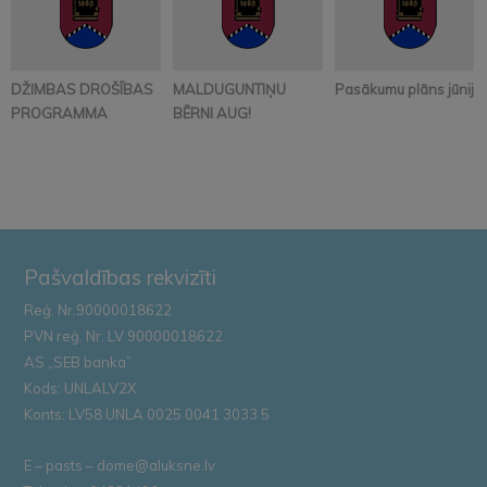
DŽIMBAS DROŠĪBAS
MALDUGUNTIŅU
Pasākumu plāns jūnijā
PROGRAMMA
BĒRNI AUG!
Pašvaldības rekvizīti
Reģ. Nr.90000018622
PVN reģ. Nr. LV 90000018622
AS „SEB banka”
Kods: UNLALV2X
Konts: LV58 UNLA 0025 0041 3033 5
E – pasts – dome@aluksne.lv