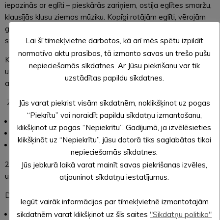
iepazinās ar eglīti – pieskārās zariņiem, ostīja eglītes smaržu,
klausījās klusu ziemas mūziku. Kopīgi rotājām eglīti, vērojām
gaismiņas, krāsojām, līmējām un darbojāmies ar vienkāršiem
svētku materiāliem.
Lai šī tīmekļvietne darbotos, kā arī mēs spētu izpildīt
normatīvo aktu prasības, tā izmanto savas un trešo pušu
Katru rītu Adventes laikā bērni rīta apļa laikā veica mazus
nepieciešamās sīkdatnes. Ar Jūsu piekrišanu var tik
uzdevumus, klausījās dazādas pasaciņas, mācoties pacietību,
uzstādītas papildu sīkdatnes.
ar prieku gaidot svētku brīnumu.
Ziemassvētku laikā bērni mācās:
Jūs varat piekrist visām sīkdatnēm, noklikšķinot uz pogas
“Piekrītu” vai noraidīt papildu sīkdatņu izmantošanu,
gaidīt,
klikšķinot uz pogas “Nepiekrītu”. Gadījumā, ja izvēlēsieties
būt mierā,
klikšķināt uz “Nepiekrītu”, jūsu datorā tiks saglabātas tikai
priecāties par kopā būšanu.
nepieciešamās sīkdatnes.
22. decembrī svinot grupas Ziemassvētkus aicinām vecākus
Jūs jebkurā laikā varat mainīt savas piekrišanas izvēles,
uz Rūķu darbnīcām.
atjauninot sīkdatņu iestatījumus.
Darbnīcās bērni kopā ar vecākiem :
Iegūt vairāk informācijas par tīmekļvietnē izmantotajām
rotā piparkūku “Laimes pogas”,
sīkdatnēm varat klikšķinot uz šīs saites
"Sīkdatņu politika"