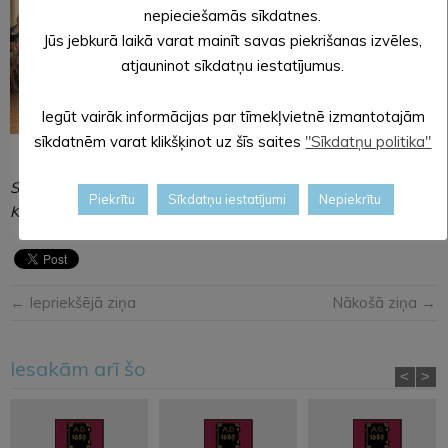
nepieciešamās sīkdatnes.
Jūs jebkurā laikā varat mainīt savas piekrišanas izvēles,
atjauninot sīkdatņu iestatījumus.
Iegūt vairāk informācijas par tīmekļvietnē izmantotajām
sīkdatnēm varat klikšķinot uz šīs saites
"Sīkdatņu politika"
Sagatavoja: pirmsskolas izglītības mūzikas skolotāja Santa
Piekrītu
Sīkdatņu iestatījumi
Nepiekrītu
KĻAVA – BŪMANE
← Iepriekšējā ziņa
Nākošā ziņa →
Iesakām arī šo
<
>