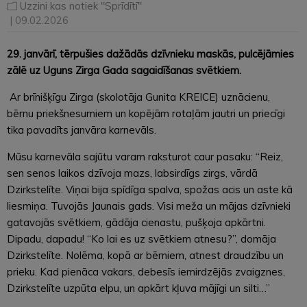
Uzzini kas notiek "Sprīdītī"
| 09.02.2026
29. janvārī, tērpušies dažādās dzīvnieku maskās, pulcējāmies
zālē uz Uguns Zirga Gada sagaidīšanas svētkiem.
Ar brīnišķīgu Zirga (skolotāja Gunita KREICE) uznācienu,
bērnu priekšnesumiem un kopējām rotaļām jautri un priecīgi
tika pavadīts janvāra karnevāls.
Mūsu karnevāla sajūtu varam raksturot caur pasaku: “Reiz,
sen senos laikos dzīvoja mazs, labsirdīgs zirgs, vārdā
Dzirkstelīte. Viņai bija spīdīga spalva, spožas acis un aste kā
liesmiņa. Tuvojās Jaunais gads. Visi meža un mājas dzīvnieki
gatavojās svētkiem, gādāja cienastu, pušķoja apkārtni.
Dipadu, dapadu! “Ko lai es uz svētkiem atnesu?”, domāja
Dzirkstelīte. Nolēma, kopā ar bērniem, atnest draudzību un
prieku. Kad pienāca vakars, debesīs iemirdzējās zvaigznes,
Dzirkstelīte uzpūta elpu, un apkārt kļuva mājīgi un silti…”