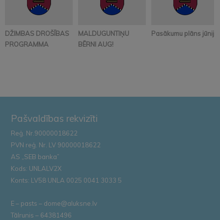
DŽIMBAS DROŠĪBAS
MALDUGUNTIŅU
Pasākumu plāns jūnijā
PROGRAMMA
BĒRNI AUG!
Pašvaldības rekvizīti
Reģ. Nr.90000018622
PVN reģ. Nr. LV 90000018622
AS „SEB banka”
Kods: UNLALV2X
Konts: LV58 UNLA 0025 0041 3033 5
E – pasts – dome@aluksne.lv
Tālrunis – 64381496