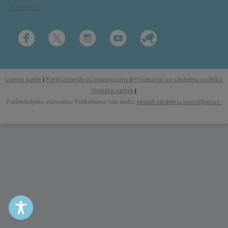
E-adrese
Lapas karte
|
Piekļūstamības paziņojums
|
Privātuma un sīkdatņu politika
tīmekļa vietnē
|
Pašreizējais stāvoklis: Piekrišana nav dota.
Mainīt sīkdatņu iestatījumus.