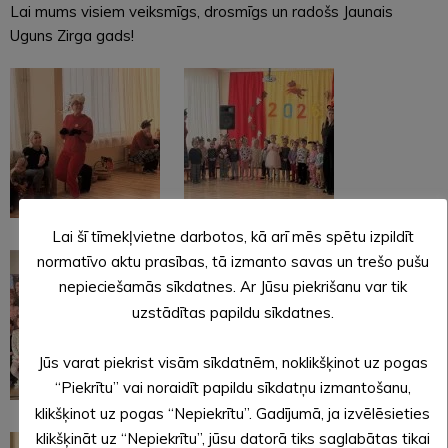
Lai mums visiem veiksmīgs, drosmīgs un radošs Jaunais
Uguns Zirga gads!
Lai šī tīmekļvietne darbotos, kā arī mēs spētu izpildīt
normatīvo aktu prasības, tā izmanto savas un trešo pušu
nepieciešamās sīkdatnes. Ar Jūsu piekrišanu var tik
uzstādītas papildu sīkdatnes.
Jūs varat piekrist visām sīkdatnēm, noklikšķinot uz pogas
“Piekrītu” vai noraidīt papildu sīkdatņu izmantošanu,
klikšķinot uz pogas “Nepiekrītu”. Gadījumā, ja izvēlēsieties
klikšķināt uz “Nepiekrītu”, jūsu datorā tiks saglabātas tikai