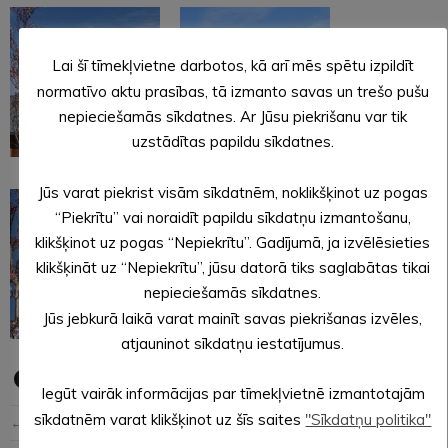
Lai šī tīmekļvietne darbotos, kā arī mēs spētu izpildīt
normatīvo aktu prasības, tā izmanto savas un trešo pušu
nepieciešamās sīkdatnes. Ar Jūsu piekrišanu var tik
uzstādītas papildu sīkdatnes.
Jūs varat piekrist visām sīkdatnēm, noklikšķinot uz pogas
“Piekrītu” vai noraidīt papildu sīkdatņu izmantošanu,
klikšķinot uz pogas “Nepiekrītu”. Gadījumā, ja izvēlēsieties
klikšķināt uz “Nepiekrītu”, jūsu datorā tiks saglabātas tikai
nepieciešamās sīkdatnes.
Jūs jebkurā laikā varat mainīt savas piekrišanas izvēles,
atjauninot sīkdatņu iestatījumus.
Iegūt vairāk informācijas par tīmekļvietnē izmantotajām
sīkdatnēm varat klikšķinot uz šīs saites
"Sīkdatņu politika"
← Iepriekšējā ziņa
Nākošā ziņa →