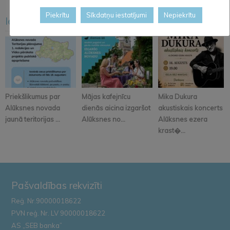
Piekrītu
Sīkdatņu iestatījumi
Nepiekrītu
Iesakām arī šo
<
>
Priekšlikumus par
Mājas kafejnīcu
Mika Dukura
Alūksnes novada
dienās aicina izgaršot
akustiskais koncerts
jaunā teritorijas ...
Alūksnes no...
Alūksnes ezera
krast�...
Pašvaldības rekvizīti
Reģ. Nr.90000018622
PVN reģ. Nr. LV 90000018622
AS „SEB banka”