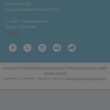
Kods: UNLALV2X
Konts: LV58 UNLA 0025 0041 3033 5
E – pasts – dome@aluksne.lv
Tālrunis – 64381496
E-adrese
Lapas karte
|
Piekļūstamības paziņojums
|
Privātuma un sīkdatņu politika
tīmekļa vietnē
|
Pašreizējais stāvoklis: Piekrišana nav dota.
Mainīt sīkdatņu iestatījumus.