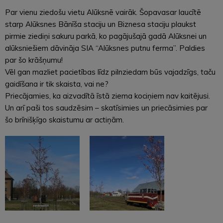
Par vienu ziedošu vietu Alūksnē vairāk. Šopavasar laucītē
starp Alūksnes Bānīša staciju un Biznesa staciju plaukst
pirmie ziediņi sakuru parkā, ko pagājušajā gadā Alūksnei un
alūksniešiem dāvināja SIA “Alūksnes putnu ferma”. Paldies
par šo krāšņumu!
Vēl gan mazliet pacietības līdz pilnziedam būs vajadzīgs, taču
gaidīšana ir tik skaista, vai ne?
Priecājamies, ka aizvadītā īstā ziema kociņiem nav kaitējusi.
Un arī paši tos saudzēsim – skatīsimies un priecāsimies par
šo brīnišķīgo skaistumu ar actiņām.