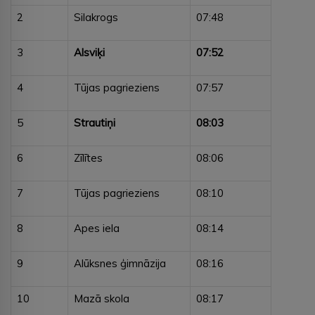
2
Silakrogs
07:48
3
Alsviķi
07:52
4
Tūjas pagrieziens
07:57
5
Strautiņi
08:03
6
Zīlītes
08:06
7
Tūjas pagrieziens
08:10
8
Apes iela
08:14
9
Alūksnes ģimnāzija
08:16
10
Mazā skola
08:17