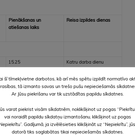
Pienākšanas un
Reisa izpildes dienas
atiešanas laiks
15.25
Katru darba dienu
15.35
Katru darba dienu
ai šī tīmekļvietne darbotos, kā arī mēs spētu izpildīt normatīvo ak
rasības, tā izmanto savas un trešo pušu nepieciešamās sīkdatne
Ar Jūsu piekrišanu var tik uzstādītas papildu sīkdatnes.
15.40
Katru darba dienu
Jūs varat piekrist visām sīkdatnēm, noklikšķinot uz pogas “Piekrītu
15.45
Katru darba dienu
vai noraidīt papildu sīkdatņu izmantošanu, klikšķinot uz pogas
Nepiekrītu”. Gadījumā, ja izvēlēsieties klikšķināt uz “Nepiekrītu”, jū
15.50
Katru darba dienu
datorā tiks saglabātas tikai nepieciešamās sīkdatnes.