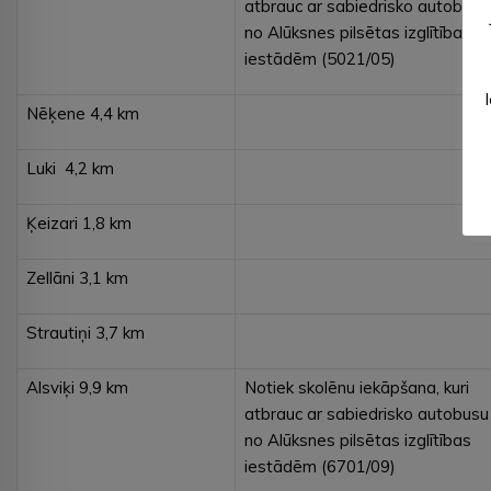
atbrauc ar sabiedrisko autobusu
no Alūksnes pilsētas izglītības
iestādēm (5021/05)
Nēķene 4,4 km
Luki 4,2 km
Ķeizari 1,8 km
Zellāni 3,1 km
Strautiņi 3,7 km
Alsviķi 9,9 km
Notiek skolēnu iekāpšana, kuri
atbrauc ar sabiedrisko autobusu
no Alūksnes pilsētas izglītības
iestādēm (6701/09)