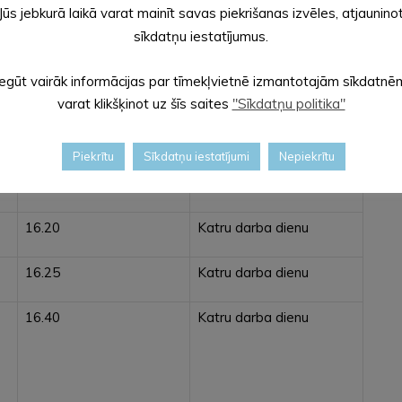
Jūs jebkurā laikā varat mainīt savas piekrišanas izvēles, atjaunino
sīkdatņu iestatījumus.
Iegūt vairāk informācijas par tīmekļvietnē izmantotajām sīkdatnē
16.00
Katru darba dienu
varat klikšķinot uz šīs saites
"Sīkdatņu politika"
16.10
Katru darba dienu
Piekrītu
Sīkdatņu iestatījumi
Nepiekrītu
16.15
Katru darba dienu
16.20
Katru darba dienu
16.25
Katru darba dienu
16.40
Katru darba dienu