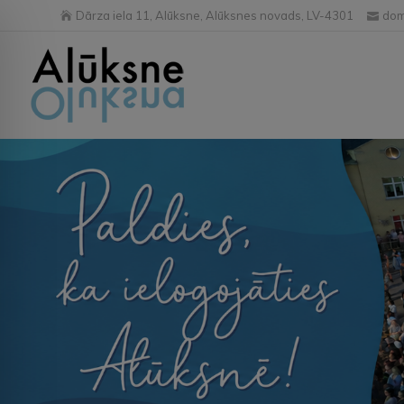
Dārza iela 11, Alūksne, Alūksnes novads, LV-4301
dom