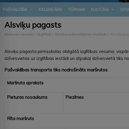
PAŠVALDĪBA
KALENDĀRS
TŪRISMS
KULTŪRA
SPO
Alsviķu pagasts
Alūksnes novads
>
Izglītība
>
Skolēnu pārvadājumu maršruti
>
Alsviķu pa
Alsviķu pagasta pirmsskolas obligātā izglītības vecuma, vispārē
dzīvesvietas uz izglītības iestādi un atpakaļ dzīvesvietā tiks 
Pašvaldības transports tiks nodrošināts maršrutos:
Maršruta apraksts
Pieturas
nosaukums
Piezīmes
Rīta maršruts