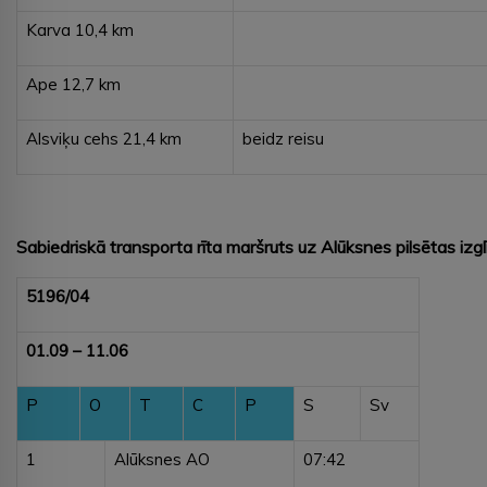
Karva 10,4 km
Ape 12,7 km
Alsviķu cehs 21,4 km
beidz reisu
Sabiedriskā transporta rīta maršruts uz Alūksnes pilsētas izg
5196/04
01.09 – 11.06
P
O
T
C
P
S
Sv
1
Alūksnes AO
07:42