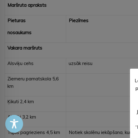
Maršruta apraksts
Pieturas
Piezīmes
nosaukums
Vakara maršruts
Alsviķu cehs
uzsāk reisu
Ziemeru pamatskola 5,6
L
km
p
Ķikuti 2,4 km
Alsviķi 3,2 km
“
Tūjas pagrieziens 4,5 km
Notiek skolēnu iekāpšana, kuri