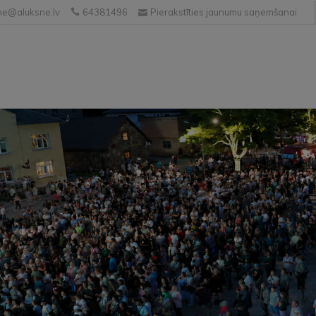
e@aluksne.lv
64381496
Pierakstīties jaunumu saņemšanai