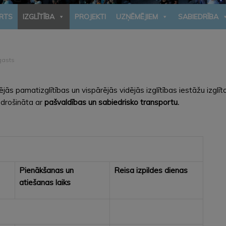
RTS
IZGLĪTĪBA
PROJEKTI
UZŅĒMĒJIEM
SABIEDRĪBA
gasts
jās pamatizglītības un vispārējās vidējās izglītības iestāžu izglī
nodrošināta ar
pašvaldības un sabiedrisko transportu.
Pienākšanas un
Reisa izpildes dienas
atiešanas laiks