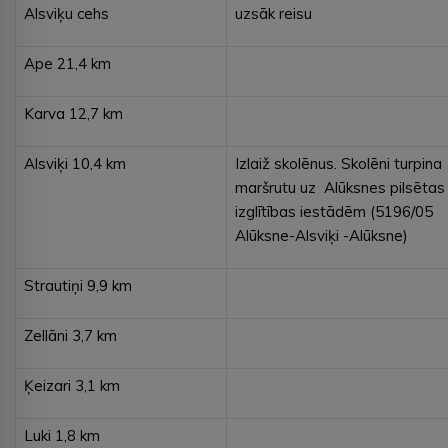
Alsviķu cehs
uzsāk reisu
Ape 21,4 km
Karva 12,7 km
Alsviķi 10,4 km
Izlaiž skolēnus. Skolēni turpina
maršrutu uz Alūksnes pilsētas
izglītības iestādēm (5196/05
Alūksne-Alsviķi -Alūksne)
Strautiņi 9,9 km
Zellāni 3,7 km
Ķeizari 3,1 km
Luki 1,8 km