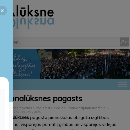
Jaunalūksnes pagasts
Alūksnes novads
>
Izglītība
>
Skolēnu pārvadājumu maršruti
>
Jaunalūksnes pagasts
Jaunalūksnes
pagasta pirmsskolas obligātā izglītības
vecuma, vispārējās pamatizglītības un vispārējās vidējās