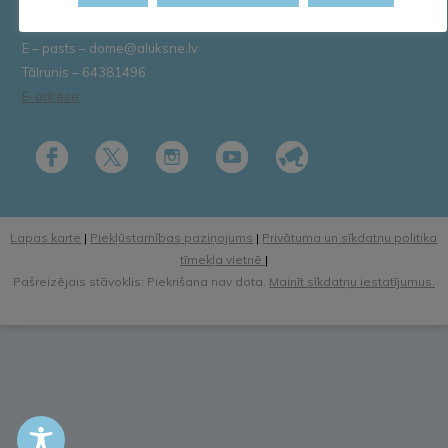
Konts: LV58 UNLA 0025 0041 3033 5
E – pasts – dome@aluksne.lv
Tālrunis – 64381496
E-adrese
Lapas karte
|
Piekļūstamības paziņojums
|
Privātuma un sīkdatņu politika
tīmekļa vietnē
|
Pašreizējais stāvoklis: Piekrišana nav dota.
Mainīt sīkdatņu iestatījumus.