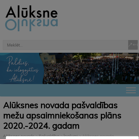
Alūksnes novada pašvaldības
mežu apsaimniekošanas plāns
2020.-2024. gadam
Alūksnes novads
>
Pašvaldība
>
Īpašumi
>
Alūksnes novada