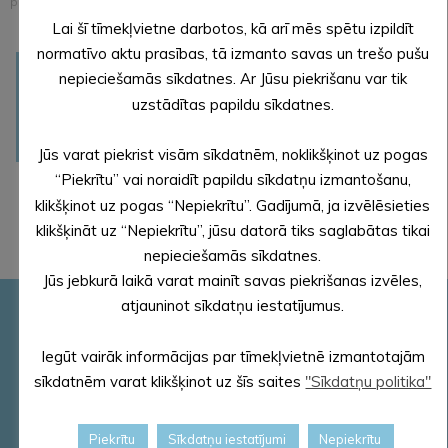
pašvaldības mežu apsaimniekošanas plāns 2020.-2024. gadam
Lai šī tīmekļvietne darbotos, kā arī mēs spētu izpildīt
normatīvo aktu prasības, tā izmanto savas un trešo pušu
Alūksnes novada
nepieciešamās sīkdatnes. Ar Jūsu piekrišanu var tik
pašvaldības mežu
Meža plāna pielikumi
uzstādītas papildu sīkdatnes.
(.pdf)
apsaimniekošanas plāns
2020. – 2024. gadam
Jūs varat piekrist visām sīkdatnēm, noklikšķinot uz pogas
“Piekrītu” vai noraidīt papildu sīkdatņu izmantošanu,
klikšķinot uz pogas “Nepiekrītu”. Gadījumā, ja izvēlēsieties
klikšķināt uz “Nepiekrītu”, jūsu datorā tiks saglabātas tikai
nepieciešamās sīkdatnes.
Jūs jebkurā laikā varat mainīt savas piekrišanas izvēles,
atjauninot sīkdatņu iestatījumus.
Pašvaldības rekvizīti
Reģ. Nr.90000018622
Iegūt vairāk informācijas par tīmekļvietnē izmantotajām
PVN reģ. Nr. LV 90000018622
sīkdatnēm varat klikšķinot uz šīs saites
"Sīkdatņu politika"
AS „SEB banka”
Kods: UNLALV2X
Piekrītu
Sīkdatņu iestatījumi
Nepiekrītu