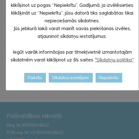
klikšķinot uz pogas “Nepiekrītu”. Gadījumā, ja izvēlēsieties
MĀRKALNES PAGASTĀ (.pdf)
klikšķināt uz “Nepiekrītu”, jūsu datorā tiks saglabātas tikai
PEDEDZES PAGASTĀ (.pdf)
nepieciešamās sīkdatnes.
Jūs jebkurā laikā varat mainīt savas piekrišanas izvēles,
VECLAICENES PAGASTĀ (.pdf)
atjauninot sīkdatņu iestatījumus.
ZELTIŅU PAGASTĀ (.pdf)
Iegūt vairāk informācijas par tīmekļvietnē izmantotajām
ZIEMERA PAGASTĀ (.pdf)
sīkdatnēm varat klikšķinot uz šīs saites
"Sīkdatņu politika"
Piekrītu
Sīkdatņu iestatījumi
Nepiekrītu
Pašvaldības rekvizīti
Reģ. Nr.90000018622
PVN reģ. Nr. LV 90000018622