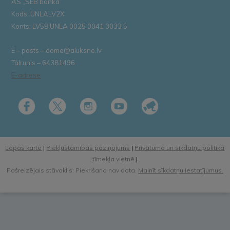
AS „SEB banka”
Kods: UNLALV2X
Konts: LV58 UNLA 0025 0041 3033 5
E – pasts – dome@aluksne.lv
Tālrunis – 64381496
E-adrese
Lapas karte
|
Piekļūstamības paziņojums
|
Privātuma un sīkdatņu politika
tīmekļa vietnē
|
Pašreizējais stāvoklis: Piekrišana nav dota.
Mainīt sīkdatņu iestatījumus.