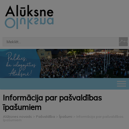
Informācija par pašvaldības
īpašumiem
Alūksnes novads
>
Pašvaldība
>
Īpašumi
>
Informācija par pašvaldības
īpašumiem