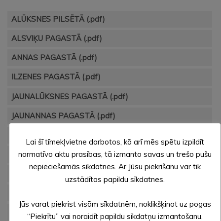
ALŪKSNES PILSĒTĀ (.pdf)
ALSVIĶU PAGASTĀ (.pdf)
ANNAS PAGASTĀ (.pdf)
ILZENES PAGASTĀ (.pdf)
JAUNALŪKSNES PAGASTĀ (.pdf)
JAUNANNAS PAGASTĀ (.pdf)
JAUNLAICENES PAGASTĀ (.pdf)
Lai šī tīmekļvietne darbotos, kā arī mēs spētu izpildīt
KALNCEMPJU PAGASTĀ (.pdf)
normatīvo aktu prasības, tā izmanto savas un trešo pušu
nepieciešamās sīkdatnes. Ar Jūsu piekrišanu var tik
LIEPNAS PAGASTĀ (.pdf)
uzstādītas papildu sīkdatnes.
MALIENAS PAGASTĀ (.pdf)
Jūs varat piekrist visām sīkdatnēm, noklikšķinot uz pogas
MĀLUPES PAGASTĀ (.pdf)
“Piekrītu” vai noraidīt papildu sīkdatņu izmantošanu,