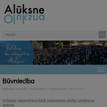
Būvniecība
Alūksnes novads
>
Pašvaldība
>
Pakalpojumi
>
Būvniecība
Atļaujas saņemšana bieži sastopamo derīgo izrakteņu
ieguvei