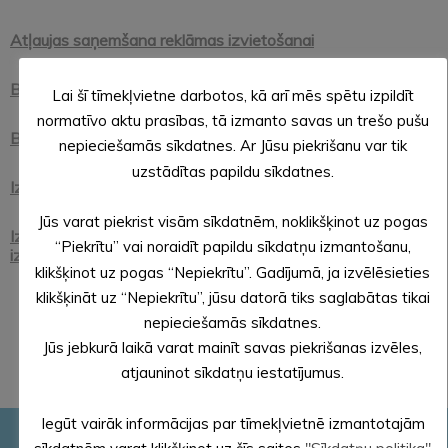
Atļaujas saņemšana reklāmas izvietošanai
Būves vai tās daļas pieņemšana ekspluatācijā
Lai šī tīmekļvietne darbotos, kā arī mēs spētu izpildīt
normatīvo aktu prasības, tā izmanto savas un trešo pušu
Būvniecības ieceres iesniegšana
nepieciešamās sīkdatnes. Ar Jūsu piekrišanu var tik
uzstādītas papildu sīkdatnes.
Izziņas saņemšana par būves neesību
Jūs varat piekrist visām sīkdatnēm, noklikšķinot uz pogas
Izziņas saņemšana par zemes vienības atļauto
“Piekrītu” vai noraidīt papildu sīkdatņu izmantošanu,
izmantošanu saskaņā ar teritorijas plānojumu
klikšķinot uz pogas “Nepiekrītu”. Gadījumā, ja izvēlēsieties
klikšķināt uz “Nepiekrītu”, jūsu datorā tiks saglabātas tikai
nepieciešamās sīkdatnes.
Jūs jebkurā laikā varat mainīt savas piekrišanas izvēles,
atjauninot sīkdatņu iestatījumus.
Iegūt vairāk informācijas par tīmekļvietnē izmantotajām