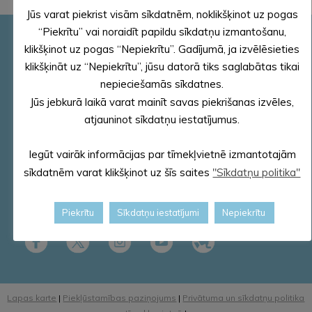
Jūs varat piekrist visām sīkdatnēm, noklikšķinot uz pogas
“Piekrītu” vai noraidīt papildu sīkdatņu izmantošanu,
Pašvaldības rekvizīti
klikšķinot uz pogas “Nepiekrītu”. Gadījumā, ja izvēlēsieties
klikšķināt uz “Nepiekrītu”, jūsu datorā tiks saglabātas tikai
Reģ. Nr.90000018622
PVN reģ. Nr. LV 90000018622
nepieciešamās sīkdatnes.
AS „SEB banka”
Jūs jebkurā laikā varat mainīt savas piekrišanas izvēles,
Kods: UNLALV2X
atjauninot sīkdatņu iestatījumus.
Konts: LV58 UNLA 0025 0041 3033 5
Iegūt vairāk informācijas par tīmekļvietnē izmantotajām
E – pasts – dome@aluksne.lv
sīkdatnēm varat klikšķinot uz šīs saites
"Sīkdatņu politika"
Tālrunis – 64381496
E-adrese
Piekrītu
Sīkdatņu iestatījumi
Nepiekrītu
Lapas karte
|
Piekļūstamības paziņojums
|
Privātuma un sīkdatņu politika