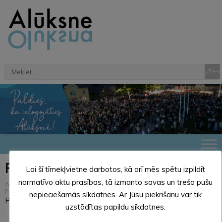
Pašvaldības pakalpojumi
Lai šī tīmekļvietne darbotos, kā arī mēs spētu izpildīt
normatīvo aktu prasības, tā izmanto savas un trešo pušu
Alūksnes novads
>
Pašvaldība
>
Pakalpojumi
>
Pašvaldības
pakalpojumi
nepieciešamās sīkdatnes. Ar Jūsu piekrišanu var tik
Pašvaldības pakalpojumi
uzstādītas papildu sīkdatnes.