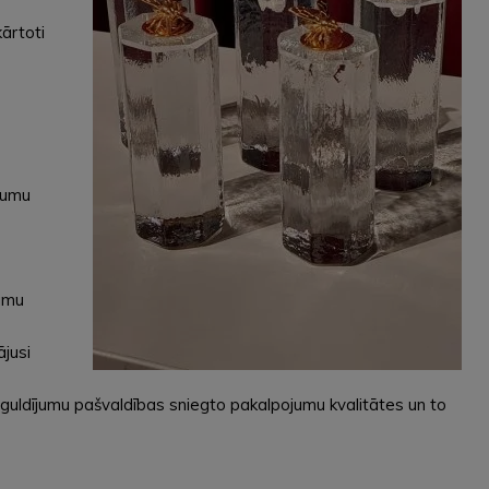
ārtoti
ākumu
kumu
ājusi
ieguldījumu pašvaldības sniegto pakalpojumu kvalitātes un to