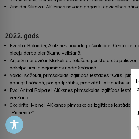
Zinaidai Siliravai, Alūksnes novada pagastu apvienības pārval
2022. gads
Everitai Balandei, Alūksnes novada pašvaldības Centrālās adm
pieeju darba pienākumu veikšanā;
Ārijai Simanovičai, Mārkalnes feldšeru punkta ārsta palīdzei
pakalpojumu pieejamības nodrošināšanā
Valdai Kažokai, pirmsskolas izglītības iestādes “Cālis” pirmss
L
paaugstināšanā, par godprātību, precizitāti, atsaucību un iei
p
Evai Antrai Raipalei, Alūksnes pirmsskolas izglītības iestāde
veikšanā
Skaidrītei Melnei, Alūksnes pirmsskolas izglītības iestādes 
“Pienenīte”.
“