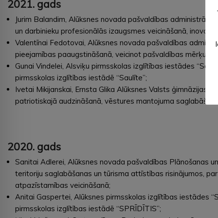
2021. gads
Jurim Balandim, Alūksnes novada pašvaldības administrācija
un darbinieku profesionālās izaugsmes veicināšanā, inovatīv
Valentīnai Fedotovai, Alūksnes novada pašvaldības administr
pieejamības paaugstināšanā, veicinot pašvaldības mērķu sa
Gunai Vindelei, Alsviķu pirmsskolas izglītības iestādes “Saul
pirmsskolas izglītības iestādē “Saulīte”;
Ivetai Mikijanskai, Ernsta Glika Alūksnes Valsts ģimnāzijas s
patriotiskajā audzināšanā, vēstures mantojuma saglabāšanā 
2020. gads
Sanitai Adlerei, Alūksnes novada pašvaldības Plānošanas un 
teritoriju saglabāšanas un tūrisma attīstības risinājumos, pa
atpazīstamības veicināšanā;
Anitai Gaspertei, Alūksnes pirmsskolas izglītības iestādes “
pirmsskolas izglītības iestādē “SPRĪDĪTIS”;