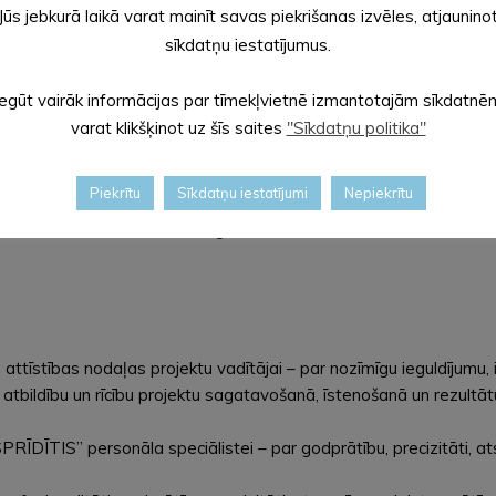
Jūs jebkurā laikā varat mainīt savas piekrišanas izvēles, atjaunino
s Informācijas tehnoloģiju nodaļas vadītājam – par nozīmīgu ieg
sīkdatņu iestatījumus.
u un mūsdienīgu pieeju informācijas tehnoloģiju izmantošanā, vei
ācijas Grāmatvedības nodaļas vadītājai – par nozīmīgu ieguldīju
Iegūt vairāk informācijas par tīmekļvietnē izmantotajām sīkdatnē
sniegšanu;
varat klikšķinot uz šīs saites
"Sīkdatņu politika"
īte” pavārei – par godprātību, precizitāti, atsaucību un ieinteres
Piekrītu
Sīkdatņu iestatījumi
Nepiekrītu
kolotājai – par profesionalitāti un ieinteresētību pedagoga darbā
un sabiedrisko aktivitāšu organizēšanā.
attīstības nodaļas projektu vadītājai – par nozīmīgu ieguldījumu
r atbildību un rīcību projektu sagatavošanā, īstenošanā un rezult
SPRĪDĪTIS” personāla speciālistei – par godprātību, precizitāti, 