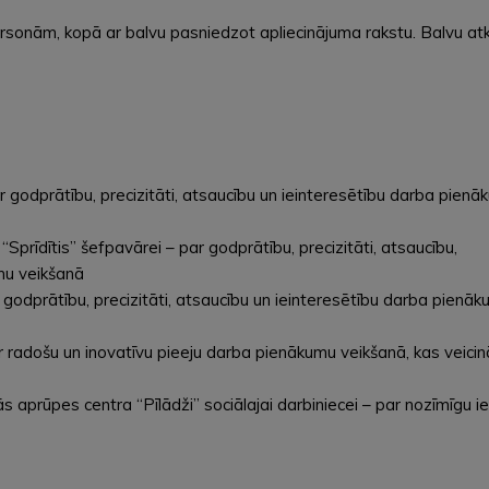
ersonām, kopā ar balvu pasniedzot apliecinājuma rakstu. Balvu atk
ar godprātību, precizitāti, atsaucību un ieinteresētību darba pien
“Sprīdītis” šefpavārei – par godprātību, precizitāti, atsaucību,
umu veikšanā
godprātību, precizitāti, atsaucību un ieinteresētību darba pienā
 radošu un inovatīvu pieeju darba pienākumu veikšanā, kas veicin
ās aprūpes centra “Pīlādži” sociālajai darbiniecei – par nozīmīgu 