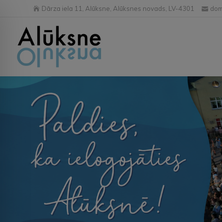
Dārza iela 11, Alūksne, Alūksnes novads, LV-4301
dom