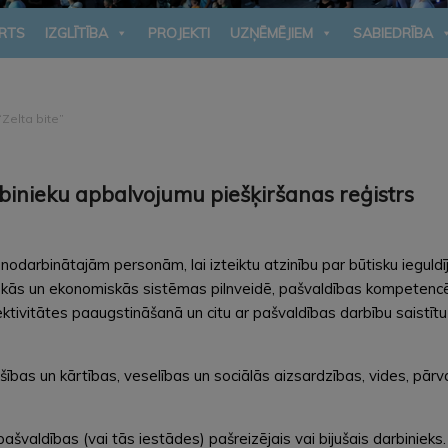
RTS
IZGLĪTĪBA
PROJEKTI
UZŅĒMĒJIEM
SABIEDRĪBA
Zelta bite”
inieku apbalvojumu piešķiršanas reģistrs
odarbinātajām personām, lai izteiktu atzinību par būtisku ieguld
itiskās un ekonomiskās sistēmas pilnveidē, pašvaldības kompeten
ktivitātes paaugstināšanā un citu ar pašvaldības darbību saistīt
ošības un kārtības, veselības un sociālās aizsardzības, vides, pār
valdības (vai tās iestādes) pašreizējais vai bijušais darbinieks.