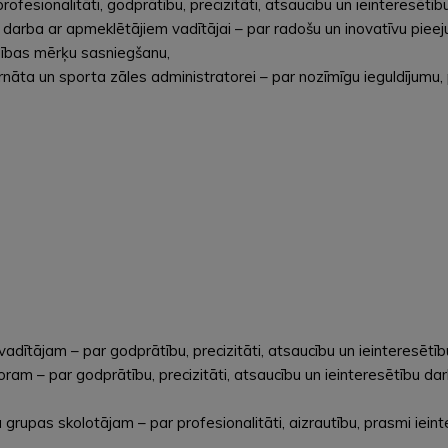
ofesionalitāti, godprātību, precizitāti, atsaucību un ieinteres
un darba ar apmeklētājiem vadītājai – par radošu un inovatīvu pi
dības mērķu sasniegšanu,
ernāta un sporta zāles administratorei – par nozīmīgu ieguldījumu
ītājam – par godprātību, precizitāti, atsaucību un ieinteresētī
 – par godprātību, precizitāti, atsaucību un ieinteresētību dar
rupas skolotājam – par profesionalitāti, aizrautību, prasmi ieint