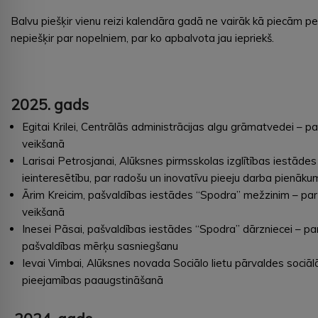
Balvu piešķir vienu reizi kalendāra gadā ne vairāk kā piecām p
nepiešķir par nopelniem, par ko apbalvota jau iepriekš.
2025. gads
Egitai Krilei, Centrālās administrācijas algu grāmatvedei – p
veikšanā
Larisai Petrosjanai, Alūksnes pirmsskolas izglītības iestādes 
ieinteresētību, par radošu un inovatīvu pieeju darba pienāk
Ārim Kreicim, pašvaldības iestādes “Spodra” mežzinim – par 
veikšanā
Inesei Pāsai, pašvaldības iestādes “Spodra” dārzniecei – par
pašvaldības mērķu sasniegšanu
Ievai Vimbai, Alūksnes novada Sociālo lietu pārvaldes sociāl
pieejamības paaugstināšanā