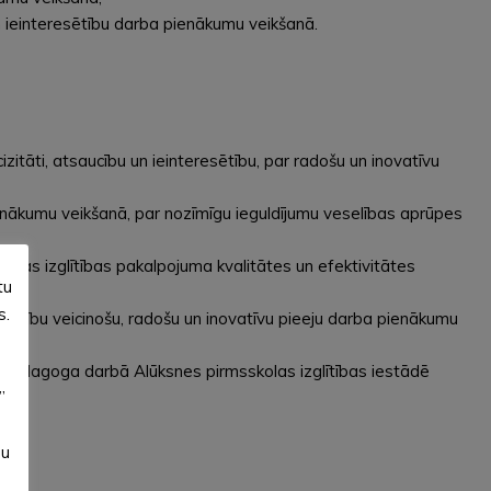
un ieinteresētību darba pienākumu veikšanā.
itāti, atsaucību un ieinteresētību, par radošu un inovatīvu
pienākumu veikšanā, par nozīmīgu ieguldījumu veselības aprūpes
skolas izglītības pakalpojuma kvalitātes un efektivitātes
tu
s.
adarbību veicinošu, radošu un inovatīvu pieeju darba pienākumu
umu pedagoga darbā Alūksnes pirmsskolas izglītības iestādē
”
su