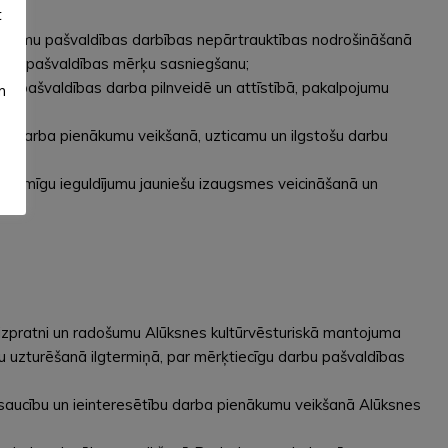
t
uldījumu pašvaldības darbības nepārtrauktības nodrošināšanā
cinot pašvaldības mērķu sasniegšanu;
mu pašvaldības darba pilnveidē un attīstībā, pakalpojumu
m
ētību darba pienākumu veikšanā, uzticamu un ilgstošu darbu
, nozīmīgu ieguldījumu jauniešu izaugsmes veicināšanā un
, izpratni un radošumu Alūksnes kultūrvēsturiskā mantojuma
ātu uzturēšanā ilgtermiņā, par mērķtiecīgu darbu pašvaldības
atsaucību un ieinteresētību darba pienākumu veikšanā Alūksnes