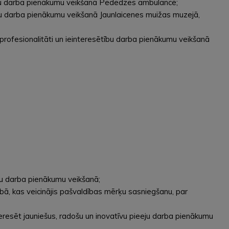
ētību darba pienākumu veikšanā Pededzes ambulancē;
eeju darba pienākumu veikšanā Jaunlaicenes muižas muzejā,
, profesionalitāti un ieinteresētību darba pienākumu veikšanā
bu darba pienākumu veikšanā;
bā, kas veicinājis pašvaldības mērķu sasniegšanu, par
eresēt jauniešus, radošu un inovatīvu pieeju darba pienākumu