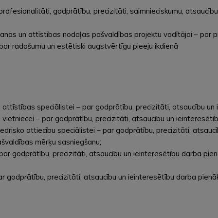
 profesionalitāti, godprātību, precizitāti, saimnieciskumu, atsaucī
nas un attīstības nodaļas pašvaldības projektu vadītājai – par pr
ar radošumu un estētiski augstvērtīgu pieeju ikdienā
 attīstības speciālistei – par godprātību, precizitāti, atsaucību 
ietniecei – par godprātību, precizitāti, atsaucību un ieinteresēt
drisko attiecību speciālistei – par godprātību, precizitāti, atsau
pašvaldības mērķu sasniegšanu;
par godprātību, precizitāti, atsaucību un ieinteresētību darba p
 godprātību, precizitāti, atsaucību un ieinteresētību darba pien