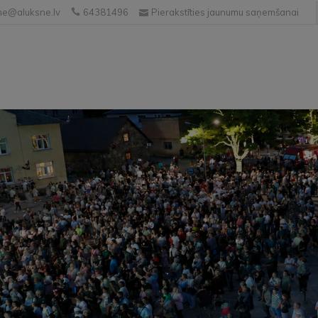
e@aluksne.lv
64381496
Pierakstīties jaunumu saņemšanai