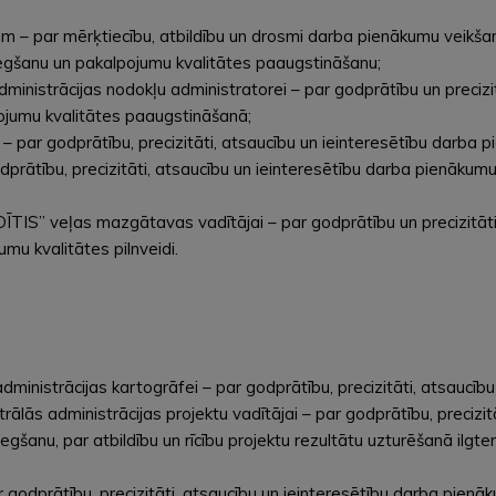
am – par mērķtiecību, atbildību un drosmi darba pienākumu veikš
egšanu un pakalpojumu kvalitātes paaugstināšanu;
ministrācijas nodokļu administratorei – par godprātību un precizi
pojumu kvalitātes paaugstināšanā;
 – par godprātību, precizitāti, atsaucību un ieinteresētību darba 
odprātību, precizitāti, atsaucību un ieinteresētību darba pienāku
RĪDĪTIS” veļas mazgātavas vadītājai – par godprātību un precizitāt
u kvalitātes pilnveidi.
inistrācijas kartogrāfei – par godprātību, precizitāti, atsaucīb
ās administrācijas projektu vadītājai – par godprātību, precizitāt
nu, par atbildību un rīcību projektu rezultātu uzturēšanā ilgtermi
r godprātību, precizitāti, atsaucību un ieinteresētību darba pienā