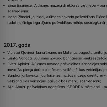
Elīnai Birzniecei, Alūksnes muzeja direktores vietniecei – par
sasniegšanu;
Inesei Zīmelei-Jauniņai, Alūksnes novada pašvaldības Plānoša
radot nozīmīgu ieguldījumu pašvaldības mērķu sasniegšanā, p
2017. gads
Violetai Kļaviņai, Jaunalūksnes un Malienas pagastu teritorija
Guntai Vanagai, Alūksnes novada bāriņtiesas priekšsēdētāja v
Evitai Aplokai, Alūksnes novada pašvaldības Kancelejas sabie
inovatīvu pieeju darba pienākumu veikšanā, kas veicinājusi 
Sandrai Jankovskai, Jaunlaicenes muižas muzeja direktorei – 
veikšanā, kas veicinājusi pašvaldības mērķu sasniegšanu;
Aijai Abulai, pašvaldības aģentūras “SPODRA” sētniecei – par