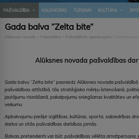
PAŠVALDĪBA
KALENDĀRS
TŪRISMS
KULTŪRA
SPO
Gada balva “Zelta bite”
Alūksnes novads
>
Pašvaldība
>
Pašvaldības apbalvojumi
>
Gada balva “
Alūksnes novada pašvaldības darb
Gada balvu “Zelta bite” pasniedz Alūksnes novada pašvaldībā n
pašvaldības attīstībā, tās stratēģisko mērķu īstenošanā, pol
jautājumu risināšanā, pakalpojumu sniegšanas kvalitātes un efe
veikumu.
Apbalvojumu piešķir izglītības, kultūras, sporta, sabiedrības dr
darba un citās pašvaldības darbības jomās.
Balvas pretendenti var būt: pašvaldības vēlēta amatpersona, paš