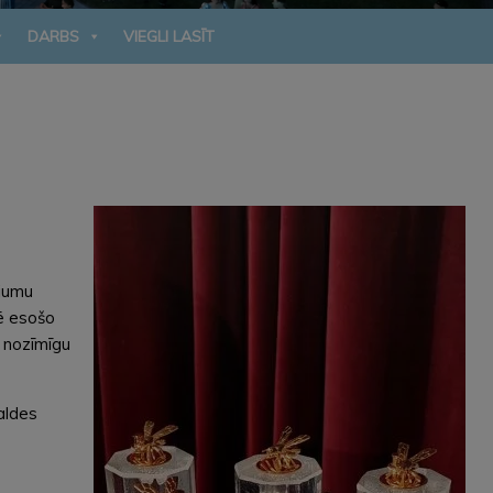
DARBS
VIEGLI LASĪT
ījumu
cē esošo
u nozīmīgu
valdes