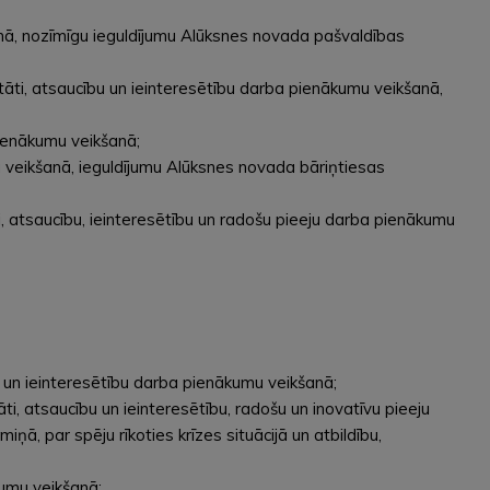
anā, nozīmīgu ieguldījumu Alūksnes novada pašvaldības
tāti, atsaucību un ieinteresētību darba pienākumu veikšanā,
pienākumu veikšanā;
mu veikšanā, ieguldījumu Alūksnes novada bāriņtiesas
i, atsaucību, ieinteresētību un radošu pieeju darba pienākumu
u un ieinteresētību darba pienākumu veikšanā;
i, atsaucību un ieinteresētību, radošu un inovatīvu pieeju
ņā, par spēju rīkoties krīzes situācijā un atbildību,
kumu veikšanā;