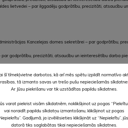
des lietvedei – par ilggadēju godprātību, precizitāti, atsaucību 
inistrācijas Kancelejas domes sekretārei – par godprātību, preciz
 – par godprātību, precizitāti, atsaucību un ieinteresētību darba 
kolas izglītības skolotāja palīdzei – par būtisku ieguldījumu pirms
ai šī tīmekļvietne darbotos, kā arī mēs spētu izpildīt normatīvo ak
nteresētību, radošu un inovatīvu pieeju darbā
rasības, tā izmanto savas un trešo pušu nepieciešamās sīkdatne
s “SPRĪDĪTIS” sētniecei – par ilggadēju, godprātīgu, atbildīgu, s
Ar Jūsu piekrišanu var tik uzstādītas papildu sīkdatnes.
“Pienenīte” pirmsskolas izglītības skolotājai – par mūža ieguldīj
Jūs varat piekrist visām sīkdatnēm, noklikšķinot uz pogas “Piekrītu
vai noraidīt papildu sīkdatņu izmantošanu, klikšķinot uz pogas
Nepiekrītu”. Gadījumā, ja izvēlēsieties klikšķināt uz “Nepiekrītu”, jū
datorā tiks saglabātas tikai nepieciešamās sīkdatnes.