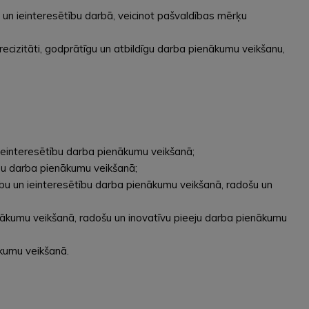
bu un ieinteresētību darbā, veicinot pašvaldības mērķu
ecizitāti, godprātīgu un atbildīgu darba pienākumu veikšanu,
un ieinteresētību darba pienākumu veikšanā;
ību darba pienākumu veikšanā;
cību un ieinteresētību darba pienākumu veikšanā, radošu un
ienākumu veikšanā, radošu un inovatīvu pieeju darba pienākumu
ākumu veikšanā.