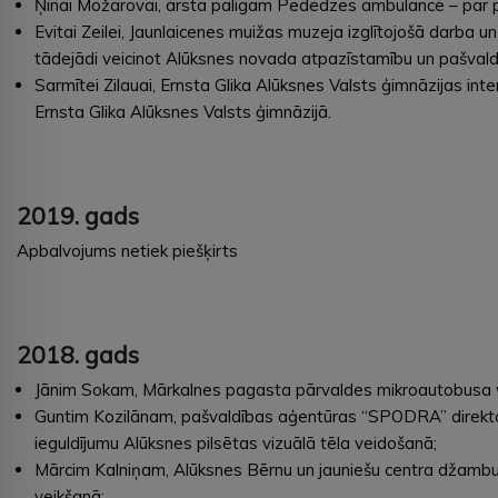
Ņinai Možarovai, ārsta palīgam Pededzes ambulancē – par pr
Evitai Zeilei, Jaunlaicenes muižas muzeja izglītojošā darba 
tādejādi veicinot Alūksnes novada atpazīstamību un pašval
Sarmītei Zilauai, Ernsta Glika Alūksnes Valsts ģimnāzijas int
Ernsta Glika Alūksnes Valsts ģimnāzijā.
2019. gads
Apbalvojums netiek piešķirts
2018. gads
Jānim Sokam, Mārkalnes pagasta pārvaldes mikroautobusa vad
Guntim Kozilānam, pašvaldības aģentūras “SPODRA” direktoram
ieguldījumu Alūksnes pilsētas vizuālā tēla veidošanā;
Mārcim Kalniņam, Alūksnes Bērnu un jauniešu centra džambu g
veikšanā;