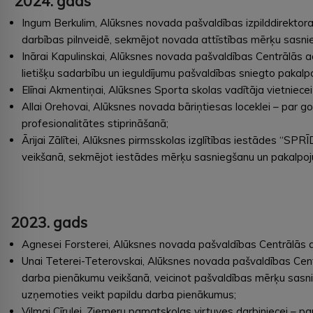
2024.
gads
Ingum Berkulim, Alūksnes novada pašvaldības izpilddirektor
darbības pilnveidē, sekmējot novada attīstības mērķu sasni
Inārai Kapulinskai, Alūksnes novada pašvaldības Centrālās ad
lietišķu sadarbību un ieguldījumu pašvaldības sniegto pakal
Elīnai Akmentiņai, Alūksnes Sporta skolas vadītāja vietniecei
Allai Orehovai, Alūksnes novada bāriņtiesas loceklei – par g
profesionalitātes stiprināšanā;
Ārijai Zālītei, Alūksnes pirmsskolas izglītības iestādes “SP
veikšanā, sekmējot iestādes mērķu sasniegšanu un pakalpojum
2023. gads
Agnesei Forsterei, Alūksnes novada pašvaldības Centrālās adm
Unai Teterei-Teterovskai, Alūksnes novada pašvaldības Centrāl
darba pienākumu veikšanā, veicinot pašvaldības mērķu sasniegša
uzņemoties veikt papildu darba pienākumus;
Vilmai Cīrulei, Ziemeru pamatskolas virtuves darbiniecei – pa