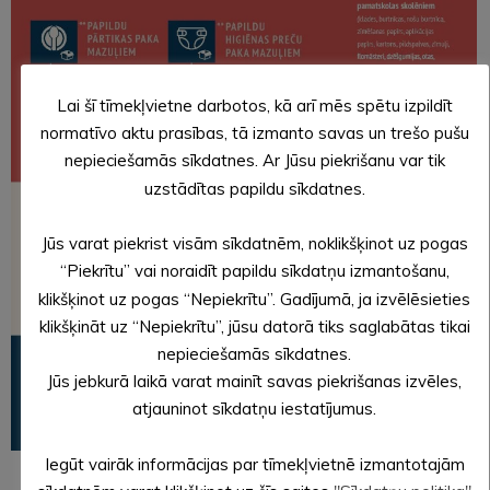
Lai šī tīmekļvietne darbotos, kā arī mēs spētu izpildīt
normatīvo aktu prasības, tā izmanto savas un trešo pušu
nepieciešamās sīkdatnes. Ar Jūsu piekrišanu var tik
uzstādītas papildu sīkdatnes.
Jūs varat piekrist visām sīkdatnēm, noklikšķinot uz pogas
“Piekrītu” vai noraidīt papildu sīkdatņu izmantošanu,
klikšķinot uz pogas “Nepiekrītu”. Gadījumā, ja izvēlēsieties
klikšķināt uz “Nepiekrītu”, jūsu datorā tiks saglabātas tikai
nepieciešamās sīkdatnes.
Jūs jebkurā laikā varat mainīt savas piekrišanas izvēles,
atjauninot sīkdatņu iestatījumus.
Iegūt vairāk informācijas par tīmekļvietnē izmantotajām