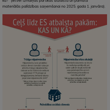
kā?” (ietver izmaiņas pārtikas atbalsta un pamata
materiālās palīdzības saņemšanai no 2025. gada 1. janvāra).