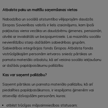
Atbalsta paku un maltīšu saņemšanas vietas
Nabadzība un sociālā atstumtība vēljoprojām daudzās
Eiropas Savienības valstīs ir liels izaicinājums, kam īpaši
pakļautas viena vecāka un daudzbērnu ģimenes, pensionāri,
cilvēki ar invaliditāti un bezpajumtnieki. Lai mazinātu sociālo
nevienlīdzību starp dažādām sabiedrības grupām,
Sabiedrības integrācijas fonds Eiropas Atbalsta fonda
vistrūcīgākajām personām ietvaros sniedz pārtikas un
pamata materiālo atbalstu, kā arī veicina sociālo iekļaušanu
ar dažādu papildpasākumu palīdzību.
Kas var saņemt palīdzību?
Saņemt pārtikas un pamata materiālo palīdzību, kā arī
piedalīties papildpasākumos, ir iespējams ģimenēm vai
atsevišķi dzīvojošām personām, kuras:
atbilst trūcīgas mājsaimniecības statusam;