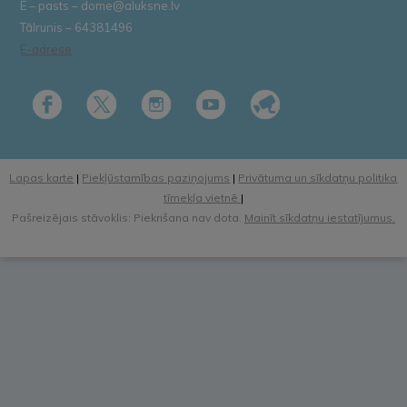
E – pasts – dome@aluksne.lv
Tālrunis – 64381496
E-adrese
Lapas karte
|
Piekļūstamības paziņojums
|
Privātuma un sīkdatņu politika
tīmekļa vietnē
|
Pašreizējais stāvoklis: Piekrišana nav dota.
Mainīt sīkdatņu iestatījumus.