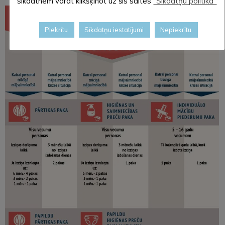
sīkdatnēm varat klikšķinot uz šīs saites
"Sīkdatņu politika"
Piekrītu
Sīkdatņu iestatījumi
Nepiekrītu