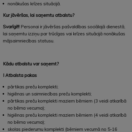
nonākušas krīzes situācijā.
Kur jāvēršas, lai saņemtu atbalstu?
Svarīgi!!!
Personai ir jāvēršas pašvaldības sociālajā dienestā,
lai saņemtu izziņu par trūcīgas vai krīzes situācijā nonākušas
mājsaimniecības statusu.
Kādu atbalstu var saņemt?
I Atbalsta pakas
pārtikas preču komplekti;
higiēnas un saimniecības preču komplekti;
pārtikas preču komplekti maziem bērniem (3 veidi atkarībā
no bērna vecuma);
higiēnas preču komplekti maziem bērniem (4 veidi atkarībā
no bērna vecuma);
skolas piederumu komplekti (bērniem vecumā no 5-16