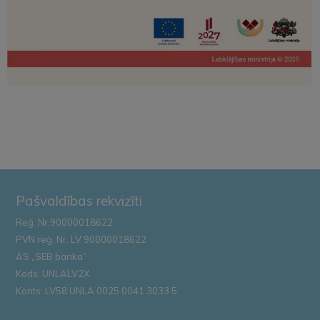
Pašvaldības rekvizīti
Reģ. Nr.90000018622
PVN reģ. Nr. LV 90000018622
AS „SEB banka”
Kods: UNLALV2X
Konts: LV58 UNLA 0025 0041 3033 5