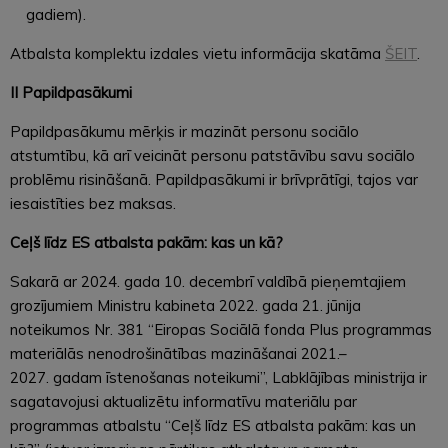
gadiem).
Atbalsta komplektu izdales vietu informācija skatāma
ŠEIT
.
II Papildpasākumi
Papildpasākumu mērķis ir mazināt personu sociālo
atstumtību, kā arī veicināt personu patstāvību savu sociālo
problēmu risināšanā. Papildpasākumi ir brīvprātīgi, tajos var
iesaistīties bez maksas.
Ceļš līdz ES atbalsta pakām: kas un kā?
Sakarā ar 2024. gada 10. decembrī valdībā pieņemtajiem
grozījumiem Ministru kabineta 2022. gada 21. jūnija
noteikumos Nr. 381 “Eiropas Sociālā fonda Plus programmas
materiālās nenodrošinātības mazināšanai 2021.–
2027. gadam īstenošanas noteikumi”, Labklājības ministrija ir
sagatavojusi aktualizētu informatīvu materiālu par
programmas atbalstu “Ceļš līdz ES atbalsta pakām: kas un