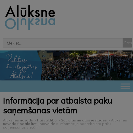
Informācija par atbalsta paku
saņemšanas vietām
Alūksnes novads
>
Pašvaldība
>
Sociālās un citas iestādes
>
Alūksnes
novada Sociālo lietu pārvalde
>
Informācija par atbalsta paku
saņemšanas vietām