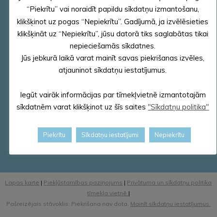
Pašvaldības rekvizīti
“Piekrītu” vai noraidīt papildu sīkdatņu izmantošanu,
klikšķinot uz pogas “Nepiekrītu”. Gadījumā, ja izvēlēsieties
Reģ. Nr.90000018622
PVN reģ. Nr. LV 90000018622
klikšķināt uz “Nepiekrītu”, jūsu datorā tiks saglabātas tikai
AS „SEB banka”
nepieciešamās sīkdatnes.
Kods: UNLALV2X
Jūs jebkurā laikā varat mainīt savas piekrišanas izvēles,
Konts: LV58 UNLA 0025 0041 3033 5
atjauninot sīkdatņu iestatījumus.
E – pasts – dome@aluksne.lv
Iegūt vairāk informācijas par tīmekļvietnē izmantotajām
Tālrunis – 64381496
sīkdatnēm varat klikšķinot uz šīs saites
"Sīkdatņu politika"
E-adrese
Piekrītu
Sīkdatņu iestatījumi
Nepiekrītu
Lapas karte
|
Piekļūstamības paziņojums
|
Privātuma un sīkdatņu politika
tīmekļa vietnē
|
Pašreizējais stāvoklis: Piekrišana nav dota.
Mainīt sīkdatņu iestatījumus.