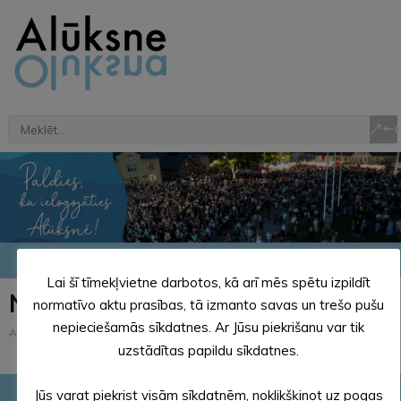
Lai šī tīmekļvietne darbotos, kā arī mēs spētu izpildīt
NODERĪGI RESURSI
normatīvo aktu prasības, tā izmanto savas un trešo pušu
nepieciešamās sīkdatnes. Ar Jūsu piekrišanu var tik
Alūksnes novads
>
Sabiedrība
>
NODERĪGI RESURSI
uzstādītas papildu sīkdatnes.
Jūs varat piekrist visām sīkdatnēm, noklikšķinot uz pogas