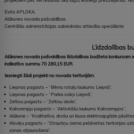
projektiem pēc vērtēšanas tika lūgts iesniegt precizējumus. Noteik
Evita APLOKA,
Alūksnes novada pašvaldības
Centrālās administrācijas sabiedrisko attiecību speciāliste
Līdzdalības b
Alūksnes novada pašvaldības līdzdalības budžeta konkursam ies
indikatīvo summu 70 280,15 EUR.
Iesniegti šādi projekti no novada teritorijām:
Liepnas pagasts – “Bērnu rotaļu laukums Liepnā”,
Liepnas pagasts – “Parka soliņi Liepnā”,
Zeltiņu pagasts – “Zeltiņu skola”,
Kalncempju pagasts – “Aktivitāšu laukums Kalncempjos”,
Alūksne – “Kvalitatīva, droša un klusa elektroapgāde pilsēta
Alsviķu pagasts – “Strautiņu ciema peldvietas teritorijas u
zonas atjaunošana”,