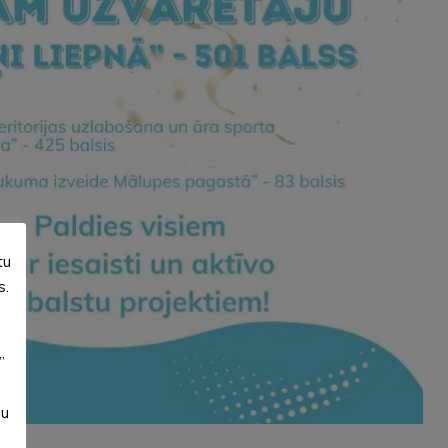
tu
s.
”
su