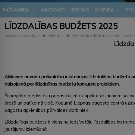
PAŠVALDĪBA
KALENDĀRS
TŪRISMS
KULTŪRA
SPO
LĪDZDALĪBAS BUDŽETS 2025
Alūksnes novads
>
Sabiedrība
>
Sabiedrības līdzdalība
>
Līdzdalības b
Līdzda
Alūksnes novada pašvaldība ir īstenojusi līdzdalības budžeta pr
balsojumā par līdzdalības budžeta konkursa projektiem.
Šī projekta mērķis bija pagasta centru aprīkot ar jauniem soliņiem
drošā un patīkamā vidē. Kopumā Liepnas pagasta centrā uzstād
pagastu apvienības pārvaldes darbinieki.
Līdzdalības budžets ir viens no iedzīvotāju līdzdalības instrumen
jautājumu izlemšanā.