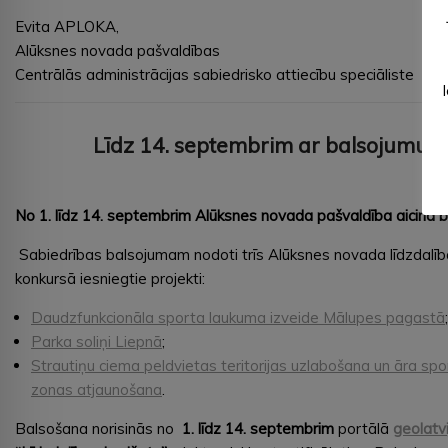
Evita APLOKA,
Alūksnes novada pašvaldības
Centrālās administrācijas sabiedrisko attiecību speciāliste
Līdz 14. septembrim ar balsojumu v
No 1. līdz 14. septembrim Alūksnes novada pašvaldība aicina b
Sabiedrības balsojumam nodoti trīs Alūksnes novada līdzdalī
konkursā iesniegtie projekti:
Daudzfunkcionāla sporta laukuma izveide Mālupes pagastā
;
Parka soliņi Liepnā
;
Strautiņu ciema peldvietas teritorijas uzlabošana un āra sp
zonas atjaunošana
.
Balsošana norisinās no
1. līdz 14. septembrim
portālā
geolatvi