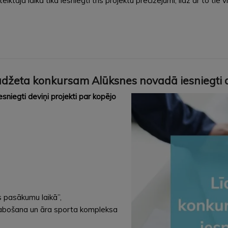
tajā laikā tika iesniegti trīs projektu precizējumi, līdz ar to tie 
udžeta konkursam Alūksnes novadā iesniegti de
niegti deviņi projekti par kopējo
s pasākumu laikā”,
zlabošana un āra sporta kompleksa