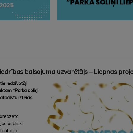
iedrības balsojuma uzvarētājs – Liepnas proje
e iedzīvotāji
ektam “Parka soliņi
atbalstu izteicis
 paredzēto
ņus publiski
ritorijā.