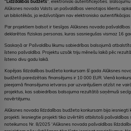
“Līdzdalības budžets”
, elektroniski autentificējoties. Balsojumu 
Alūksnes novada Valsts un pašvaldības vienotajos klientu apk
un bibliotēkās, ja iedzīvotājam nav elektronisko autentifikācijas 
Par projektiem balsot ir tiesīgas Alūksnes novada pašvaldības t
deklarētas fiziskas personas, kuras sasniegušas vismaz 16 g
Saskaņā ar Pašvaldību likumu sabiedrības balsojumā atbalstīto
īsteno pašvaldība. Projektu uzsāk triju mēnešu laikā pēc rezul
īsteno divu gadu laikā.
Kopējais līdzdalības budžeta konkursam šī gada Alūksnes nov
budžetā paredzētais finansējums ir 10 000 EUR. Vienā konku
pieejamā finansējuma ietvaros par uzvarējušiem atzīst ne vair
projektus, kas sabiedrības balsojuma rezultātā saņēmuši secīg
novērtējumu.
Alūksnes novada līdzdalības budžeta konkursam bija iesniegti
projekti. Iesniegtie projekti tika izvērtēti atbilstoši pašvaldības
noteikumos Nr. 8/2025 “Alūksnes novada pašvaldības līdzdalības