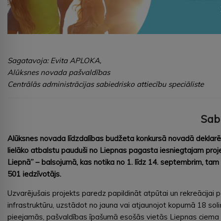
Sagatavoja: Evita APLOKA,
Alūksnes novada pašvaldības
Centrālās administrācijas sabiedrisko attiecību speciāliste
Sab
Alūksnes novada līdzdalības budžeta konkursā novadā deklarēti
lielāko atbalstu pauduši no Liepnas pagasta iesniegtajam proj
Liepnā” – balsojumā, kas notika no 1. līdz 14. septembrim, tam 
501 iedzīvotājs.
Uzvarējušais projekts paredz papildināt atpūtai un rekreācijai
infrastruktūru, uzstādot no jauna vai atjaunojot kopumā 18 soli
pieejamās, pašvaldības īpašumā esošās vietās Liepnas ciema te