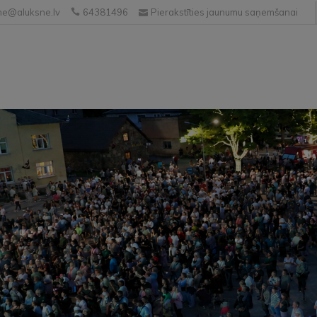
e@aluksne.lv
64381496
Pierakstīties jaunumu saņemšanai