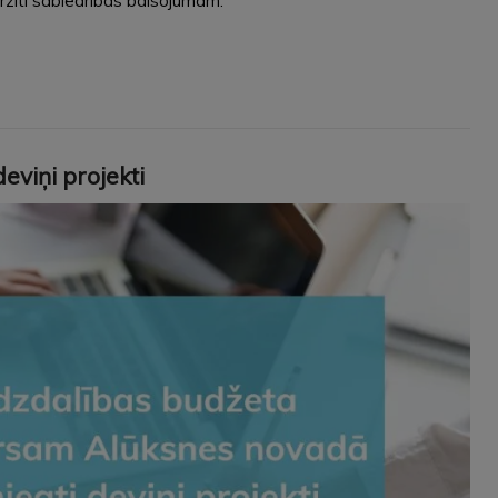
virzīti sabiedrības balsojumam.
viņi projekti