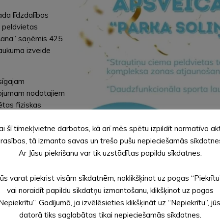
da līdzdalības
a peldvietas
ošana” saņēmis 425
laukuma izveide
esīgajam
lsojumam nodotajiem
ētas fiziskas
ai šī tīmekļvietne darbotos, kā arī mēs spētu izpildīt normatīvo ak
ada pašvaldības
rasības, tā izmanto savas un trešo pušu nepieciešamās sīkdatne
varējušā projekta
Ar Jūsu piekrišanu var tik uzstādītas papildu sīkdatnes.
u sabiedrības
 triju mēnešu laikā
Jūs varat piekrist visām sīkdatnēm, noklikšķinot uz pogas “Piekrītu
vai noraidīt papildu sīkdatņu izmantošanu, klikšķinot uz pogas
s novada līdzdalības
Nepiekrītu”. Gadījumā, ja izvēlēsieties klikšķināt uz “Nepiekrītu”, jū
datorā tiks saglabātas tikai nepieciešamās sīkdatnes.