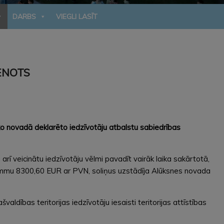
DARBS
VIEGLI LASĪT
TENOTS
āko novadā deklarēto iedzīvotāju atbalstu sabiedrības
ā arī veicinātu iedzīvotāju vēlmi pavadīt vairāk laika sakārtotā,
summu 8300,60 EUR ar PVN, soliņus uzstādīja Alūksnes novada
aldības teritorijas iedzīvotāju iesaisti teritorijas attīstības