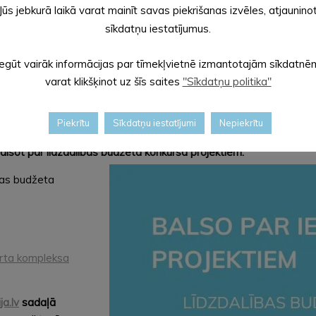
Jūs jebkurā laikā varat mainīt savas piekrišanas izvēles, atjaunino
sīkdatņu iestatījumus.
Iegūt vairāk informācijas par tīmekļvietnē izmantotajām sīkdatnē
varat klikšķinot uz šīs saites
"Sīkdatņu politika"
ar atbalstīt Alūksnes novada līdzdalības budž
Piekrītu
Sīkdatņu iestatījumi
Nepiekrītu
alsot par līdzdalības budžeta konkursa projektiem.
bas budžeta
orta kompleksa
ja.lv
sadaļā