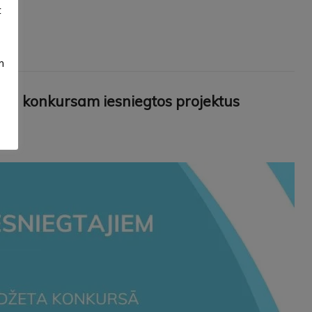
t
m
eta konkursam iesniegtos projektus