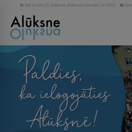
Dārza iela 11, Alūksne, Alūksnes novads, LV-4301
dom