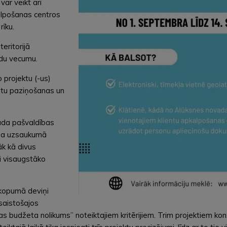
var veikt arī
alpošanas centros
rīku.
eritorijā
adu vecumu.
 projektu (-us)
tātu paziņošanas un
ada pašvaldības
rsa uzsaukumā
āk kā divus
i visaugstāko
 kopumā deviņi
 saistošajos
 budžeta nolikums” noteiktajiem kritērijiem. Trim projektiem kons