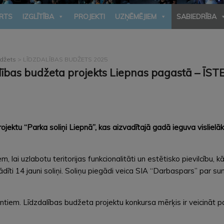
RTS
IZGLĪTĪBA
PROJEKTI
UZŅĒMĒJIEM
SABIEDRĪBA
udžets
>
LĪDZDALĪBAS BUDŽETS 2025
lības budžeta projekts Liepnas pagastā – ĪS
ojektu “Parka soliņi Liepnā”, kas aizvadītajā gadā ieguva visliel
, lai uzlabotu teritorijas funkcionalitāti un estētisko pievilcību, k
īti 14 jauni soliņi. Soliņu piegādi veica SIA “Darbaspars” par 
tiem. Līdzdalības budžeta projektu konkursa mērķis ir veicināt pašv