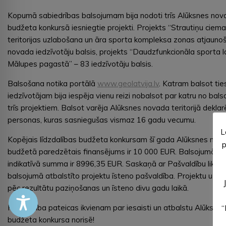
Kopumā sabiedrības balsojumam bija nodoti trīs Alūksnes nova
budžeta konkursā iesniegtie projekti. Projekts “Strautiņu ciem
teritorijas uzlabošana un āra sporta kompleksa zonas atjaun
novada iedzīvotāju balsis, projekts “Daudzfunkcionāla sporta 
Mālupes pagastā” – 83 iedzīvotāju balsis.
Balsošana notika portālā
www.geolatvija.lv
. Katram balsot ti
iedzīvotājam bija iespēja vienu reizi nobalsot par katru no ba
trīs projektiem. Balsot varēja Alūksnes novada teritorijā deklar
personas, kuras sasniegušas vismaz 16 gadu vecumu.
L
Kopējais līdzdalības budžeta konkursam šī gada Alūksnes nov
p
budžetā paredzētais finansējums ir 10 000 EUR. Balsojumā uz
indikatīvā summa ir 8996,35 EUR. Saskaņā ar Pašvaldību likum
balsojumā atbalstīto projektu īsteno pašvaldība. Projektu uzsāk
pēc rezultātu paziņošanas un īsteno divu gadu laikā.
Pašvaldība pateicas ikvienam par iesaisti un atbalstu Alūksne
“
budžeta konkursa norisē!