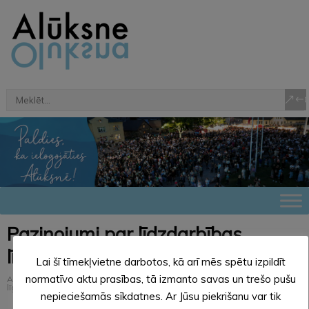
Paziņojumi par līdzdarbības
līgumu projektiem
Lai šī tīmekļvietne darbotos, kā arī mēs spētu izpildīt
normatīvo aktu prasības, tā izmanto savas un trešo pušu
Alūksnes novads
>
Sabiedrība
>
Sabiedrības līdzdalība
>
Līdzdarbības
līgumi
>
Paziņojumi par līdzdarbības līgumu projektiem
nepieciešamās sīkdatnes. Ar Jūsu piekrišanu var tik