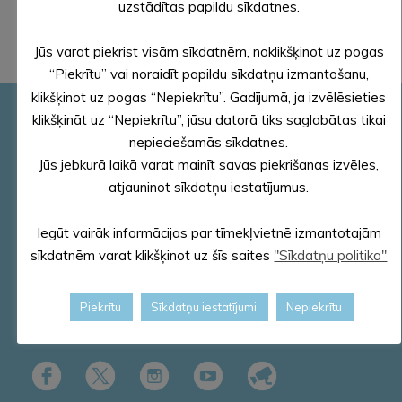
uzstādītas papildu sīkdatnes.
Jūs varat piekrist visām sīkdatnēm, noklikšķinot uz pogas
“Piekrītu” vai noraidīt papildu sīkdatņu izmantošanu,
klikšķinot uz pogas “Nepiekrītu”. Gadījumā, ja izvēlēsieties
klikšķināt uz “Nepiekrītu”, jūsu datorā tiks saglabātas tikai
Pašvaldības rekvizīti
nepieciešamās sīkdatnes.
Reģ. Nr.90000018622
Jūs jebkurā laikā varat mainīt savas piekrišanas izvēles,
PVN reģ. Nr. LV 90000018622
atjauninot sīkdatņu iestatījumus.
AS „SEB banka”
Kods: UNLALV2X
Iegūt vairāk informācijas par tīmekļvietnē izmantotajām
Konts: LV58 UNLA 0025 0041 3033 5
sīkdatnēm varat klikšķinot uz šīs saites
"Sīkdatņu politika"
E – pasts – dome@aluksne.lv
Tālrunis – 64381496
Piekrītu
Sīkdatņu iestatījumi
Nepiekrītu
E-adrese