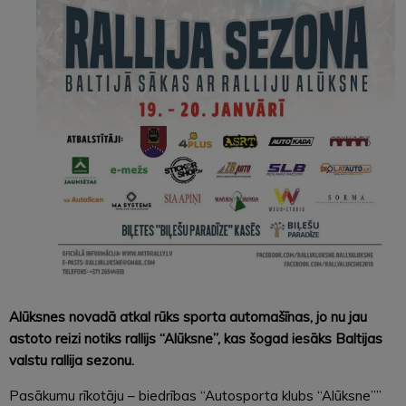
Alūksnes novadā atkal rūks sporta automašīnas, jo nu jau
astoto reizi notiks rallijs “Alūksne”, kas šogad iesāks Baltijas
valstu rallija sezonu.
Pasākumu rīkotāju – biedrības “Autosporta klubs “Alūksne””