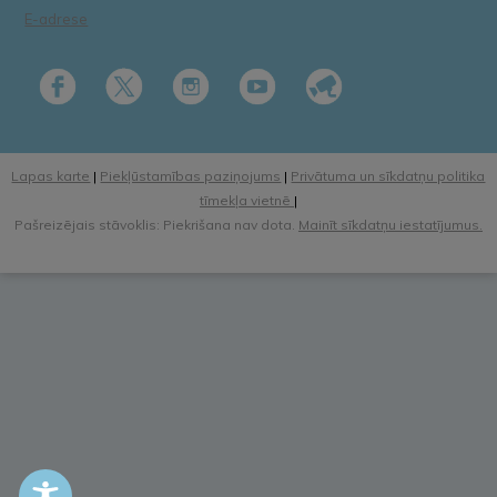
E-adrese
Lapas karte
|
Piekļūstamības paziņojums
|
Privātuma un sīkdatņu politika
tīmekļa vietnē
|
Pašreizējais stāvoklis: Piekrišana nav dota.
Mainīt sīkdatņu iestatījumus.