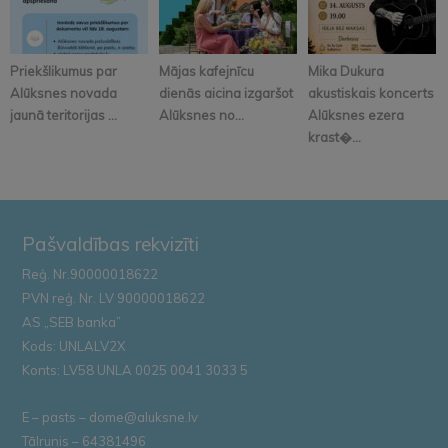
Priekšlikumus par
Mājas kafejnīcu
Mika Dukura
Alūksnes novada
dienās aicina izgaršot
akustiskais koncerts
jaunā teritorijas ...
Alūksnes no...
Alūksnes ezera
krast�...
Pašvaldības rekvizīti
Reģ. Nr.90000018622
PVN reģ. Nr. LV 90000018622
AS „SEB banka”
Kods: UNLALV2X
Konts: LV58 UNLA 0025 0041 3033 5
E – pasts – dome@aluksne.lv
Tālrunis – 64381496