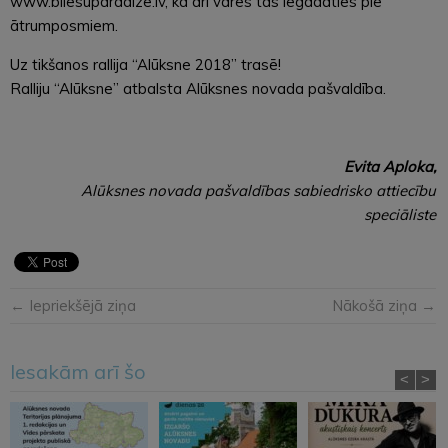
www.bilesuparadize.lv, kā arī varēs tās iegādāties pie
ātrumposmiem.
Uz tikšanos rallija “Alūksne 2018” trasē!
Ralliju “Alūksne” atbalsta Alūksnes novada pašvaldība.
Evita Aploka,
Alūksnes novada pašvaldības sabiedrisko attiecību
speciāliste
← Iepriekšējā ziņa
Nākošā ziņa →
Iesakām arī šo
<
>