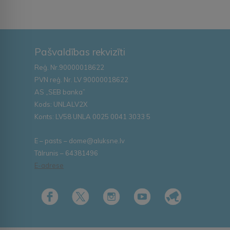
Pašvaldības rekvizīti
Reģ. Nr.90000018622
PVN reģ. Nr. LV 90000018622
AS „SEB banka”
Kods: UNLALV2X
Konts: LV58 UNLA 0025 0041 3033 5
E – pasts – dome@aluksne.lv
Tālrunis – 64381496
E-adrese