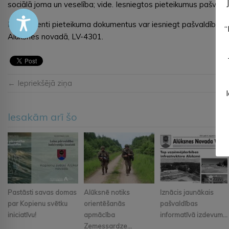
sociālā joma un veselība; vide. Iesniegtos pieteikumus pašvaldī
Pretendenti pieteikuma dokumentus var iesniegt pašvaldības adm
“
Alūksnes novadā, LV-4301.
← Iepriekšējā ziņa
Iesakām arī šo
Pastāsti savas domas
Alūksnē notiks
Iznācis jaunākais
par Kopienu svētku
orientēšanās
pašvaldības
iniciatīvu!
apmācība
informatīvā izdevum...
Zemessardze...