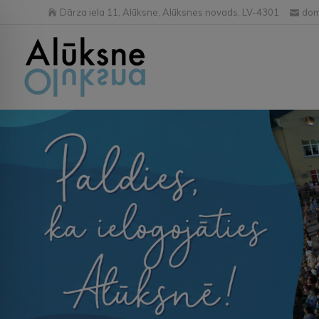
Dārza iela 11, Alūksne, Alūksnes novads, LV-4301
dom