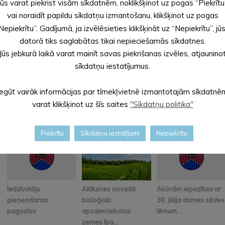
Jūs varat piekrist visām sīkdatnēm, noklikšķinot uz pogas “Piekrītu
bā izskatīs martā.
vai noraidīt papildu sīkdatņu izmantošanu, klikšķinot uz pogas
inistrācijas kancelejā jebkurā laikā personīgi vai nosūtīt pa pa
Nepiekrītu”. Gadījumā, ja izvēlēsieties klikšķināt uz “Nepiekrītu”, jū
datorā tiks saglabātas tikai nepieciešamās sīkdatnes.
Jūs jebkurā laikā varat mainīt savas piekrišanas izvēles, atjaunino
sīkdatņu iestatījumus.
Iegūt vairāk informācijas par tīmekļvietnē izmantotajām sīkdatnē
varat klikšķinot uz šīs saites
"Sīkdatņu politika"
Piekrītu
Sīkdatņu iestatījumi
Nepiekrītu
Iedzīvotāju
Alūksnes novadā
Aicinām iepazīties ar
pieņemšanas
bioloģiski
30. jūlija domes sēdes
pagastos
apsaimniekotas
lēmum...
zemes īpa...