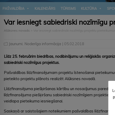
PAŠVALDĪBA
KALENDĀRS
TŪRISMS
KULTŪRA
SPO
Var iesniegt sabiedriski nozīmīgu 
Alūksnes novads
>
Var iesniegt sabiedriski nozīmīgu projektu pieteiku
Jaunumi
,
Noderīga informācija
| 05.02.2018
Līdz 25. februārim biedrības, nodibinājumu un reliģiskās organ
sabiedriski nozīmīgus projektus.
Pašvaldības līdzfinansējumam projektu īstenošanai pieteikumus v
pieteikto projektu plānots realizēt Alūksnes novadā.
Līdzfinansējuma piešķiršanas kārtību un nosacījumus paredz 
L
līdzfinansējuma piešķiršanu sabiedriski nozīmīgiem projektiem”
p
veidlapa pieteikuma iesniegšanai.
Saskaņā ar saistošajiem noteikumiem pašvaldības līdzfinansēju