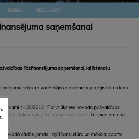
DARBS
VIEGLI LASĪT
dzfinansējuma saņemšanai
pašvaldības līdzfinansējuma saņemšanai, lai īstenotu
binājumu reģistrā vai Reliģisko organizāciju reģistrā un kuru
 noteikumi Nr.32/2012 “Par Alūksnes novada pašvaldības
tu
ldība”/”Dokumenti”/“Saistošie noteikumi”
. Tur pieejama arī
s.
novadā šādās jomās: izglītība; kultūra un māksla; sports;