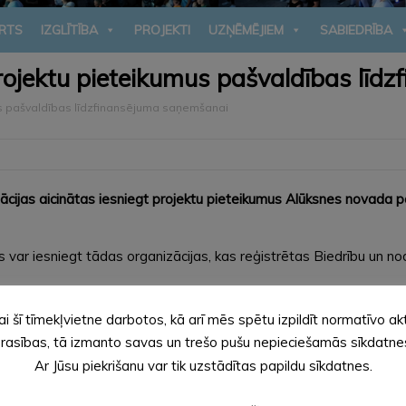
RTS
IZGLĪTĪBA
PROJEKTI
UZŅĒMĒJIEM
SABIEDRĪBA
projektu pieteikumus pašvaldības lī
mus pašvaldības līdzfinansējuma saņemšanai
izācijas aicinātas iesniegt projektu pieteikumus Alūksnes novada 
ar iesniegt tādas organizācijas, kas reģistrētas Biedrību un nodi
Alūksnes novada pašvaldības 2012. gada 22. novembra saistošie
ai šī tīmekļvietne darbotos, kā arī mēs spētu izpildīt normatīvo ak
. Pretendenti ar tiem var iepazīties www.aluksne.lv sadaļā
“Pašva
rasības, tā izmanto savas un trešo pušu nepieciešamās sīkdatne
Ar Jūsu piekrišanu var tik uzstādītas papildu sīkdatnes.
ms paredzēts sabiedriski nozīmīgu projektu realizēšanai Alūksnes 