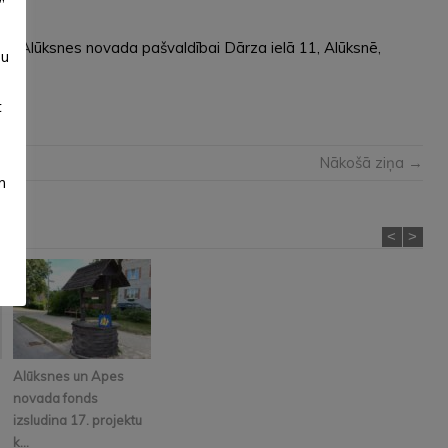
”
stu Alūksnes novada pašvaldībai Dārza ielā 11, Alūksnē,
su
t
Nākošā ziņa →
m
<
>
Alūksnes un Apes
novada fonds
izsludina 17. projektu
k...