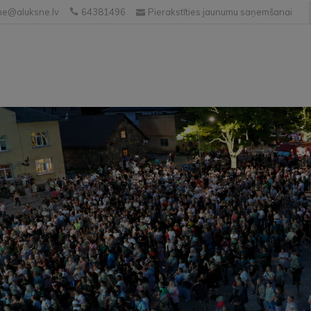
e@aluksne.lv
64381496
Pierakstīties jaunumu saņemšanai