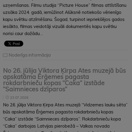
uzņemšanas. Filmu studija “Picture House” filmas attīstīšanu
uzsāka 2024. gadā, iemūžinot Alūksnē notiekošo vērienīgo
kapu svētku atzīmēšanu. Šogad, turpinot iepriekšējos gados
iesākto, filmas veidotāji vizuāli dokumentēs kapu svētku
norisi caur dažādu…
Noderīga informācija
No 26. jūlija Viktora Ķirpa Ates muzejā būs
apskatāma Ērģemes pagasta
rokdarbnieču kopas “Caka” izstāde
“Saimnieces dzīparos”
23.07.2026
No 26. jūlija Viktora Ķirpa Ates muzejā “Vidzemes lauku sēta”
būs apskatāma Ērģemes pagasta rokdarbnieču kopas
“Caka” izstāde “Saimnieces dzīparos”. Rokdarbnieču kopa
“Caka” darbojas Latvijas pierobežā – Valkas novada