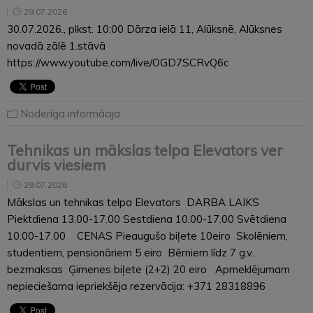
29.07.2026
30.07.2026., plkst. 10:00 Dārza ielā 11, Alūksnē, Alūksnes
novadā zālē 1.stāvā
https://www.youtube.com/live/OGD7SCRvQ6c
Noderīga informācija
Tehnikas un mākslas telpa Elevators ver
durvis viesiem
29.07.2026
Mākslas un tehnikas telpa Elevators DARBA LAIKS
Piektdiena 13.00-17.00 Sestdiena 10.00-17.00 Svētdiena
10.00-17.00 CENAS Pieaugušo biļete 10eiro Skolēniem,
studentiem, pensionāriem 5 eiro Bērniem līdz 7 g.v.
bezmaksas Ģimenes biļete (2+2) 20 eiro Apmeklējumam
nepieciešama iepriekšēja rezervācija: +371 28318896