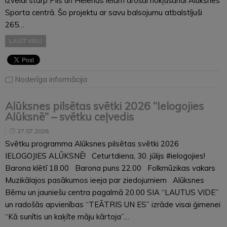
izveidi starp Pils un Helēnas ielām drošai nokļūšanai Alūksnes
Sporta centrā. Šo projektu ar savu balsojumu atbalstījuši
265…
LASĪT VISU
Noderīga informācija
Alūksnes pilsētas svētki 2026 “Ielogojies
Alūksnē” – svētku ceļvedis
27.07.2026
Svētku programma Alūksnes pilsētas svētki 2026
IELOGOJIES ALŪKSNĒ! Ceturtdiena, 30. jūlijs #ielogojies!
Barona klētī 18.00 Barona puns 22.00 Folkmūzikas vakars
Muzikālajos pasākumos ieeja par ziedojumiem Alūksnes
Bērnu un jauniešu centra pagalmā 20.00 SIA “LAUTUS VIDE”
un radošās apvienības “TEĀTRIS UN ES” izrāde visai ģimenei
“Kā sunītis un kaķīte māju kārtoja”…