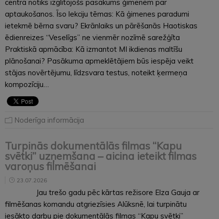
centrā notiks izglītojošs pasākums ģimenēm par
aptaukošanos. Īso lekciju tēmas: Kā ģimenes paradumi
ietekmē bērna svaru? Ekrānlaiks un pārēšanās Haotiskas
ēdienreizes “Veselīgs” ne vienmēr nozīmē sarežģīta
Praktiskā apmācība: Kā izmantot MI ikdienas maltīšu
plānošanai? Pasākuma apmeklētājiem būs iespēja veikt
stājas novērtējumu, līdzsvara testus, noteikt ķermeņa
kompozīciju…
Noderīga informācija
Turpinās dokumentālās filmas “Kapu
svētki” uzņemšana – aicina ieteikt filmas
varoņus filmēšanai
23.07.2026
Jau trešo gadu pēc kārtas režisore Elza Gauja ar
filmēšanas komandu atgriezīsies Alūksnē, lai turpinātu
iesākto darbu pie dokumentālās filmas “Kapu svētki”