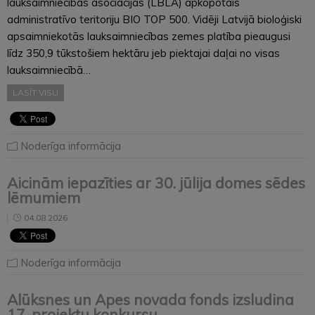
lauksaimniecības asociācijas (LBLA) apkopotais
administratīvo teritoriju BIO TOP 500. Vidēji Latvijā bioloģiski
apsaimniekotās lauksaimniecības zemes platība pieaugusi
līdz 350,9 tūkstošiem hektāru jeb piektajai daļai no visas
lauksaimniecībā…
LASĪT VISU
Noderīga informācija
Aicinām iepazīties ar 30. jūlija domes sēdes
lēmumiem
04.08.2026
Noderīga informācija
Alūksnes un Apes novada fonds izsludina
17. projektu konkursu