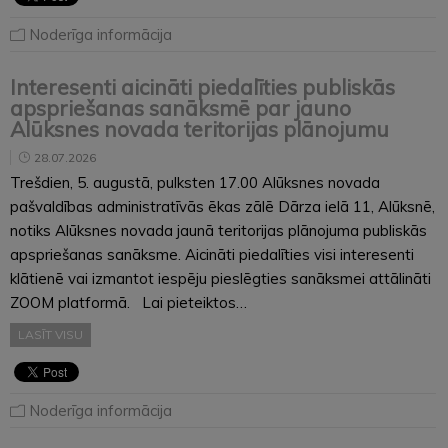
Noderīga informācija
Interesenti aicināti piedalīties publiskās
apspriešanas sanāksmē par jauno
Alūksnes novada teritorijas plānojumu
28.07.2026
Trešdien, 5. augustā, pulksten 17.00 Alūksnes novada
pašvaldības administratīvās ēkas zālē Dārza ielā 11, Alūksnē,
notiks Alūksnes novada jaunā teritorijas plānojuma publiskās
apspriešanas sanāksme. Aicināti piedalīties visi interesenti
klātienē vai izmantot iespēju pieslēgties sanāksmei attālināti
ZOOM platformā. Lai pieteiktos…
LASĪT VISU
Noderīga informācija