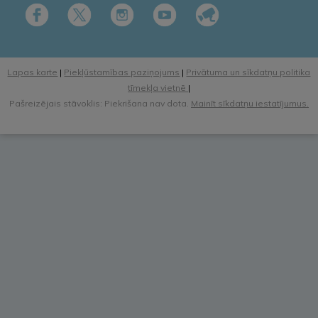
Lapas karte
|
Piekļūstamības paziņojums
|
Privātuma un sīkdatņu politika
tīmekļa vietnē
|
Pašreizējais stāvoklis: Piekrišana nav dota.
Mainīt sīkdatņu iestatījumus.