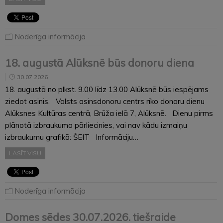
Noderīga informācija
18. augustā Alūksnē būs donoru diena
30.07.2026
18. augustā no plkst. 9.00 līdz 13.00 Alūksnē būs iespējams
ziedot asinis. Valsts asinsdonoru centrs rīko donoru dienu
Alūksnes Kultūras centrā, Brūža ielā 7, Alūksnē. Dienu pirms
plānotā izbraukuma pārliecinies, vai nav kādu izmaiņu
izbraukumu grafikā: ŠEIT Informāciju…
LASĪT VISU
Noderīga informācija
Domes sēdes 30.07.2026. tiešraide