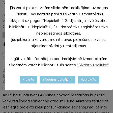
No 30. jūlija līdz 2. augustam ar plašu norišu klāstu Alūksne
Jūs varat piekrist visām sīkdatnēm, noklikšķinot uz pogas
svinēs pilsētas svētkus “Ielogojies Alūksnē!”. Svētku
“Piekrītu” vai noraidīt papildu sīkdatņu izmantošanu,
pasākumu laikā transportlīdzekļu kustībai būs slēgti vairāki
klikšķinot uz pogas “Nepiekrītu”. Gadījumā, ja izvēlēsieties
ielu posmi. No 30. jūlija pulksten 18.00 līdz 31. jūlija pulksten
2.00 aizliegta transportlīdzekļu kustība:…
klikšķināt uz “Nepiekrītu”, jūsu datorā tiks saglabātas tikai
nepieciešamās sīkdatnes.
LASĪT VISU
Jūs jebkurā laikā varat mainīt savas piekrišanas izvēles,
atjauninot sīkdatņu iestatījumus.
Alūksnes pilsētas svētki
2026
,
Noderīga informācija
Iegūt vairāk informācijas par tīmekļvietnē izmantotajām
sīkdatnēm varat klikšķinot uz šīs saites
"Sīkdatņu politika"
Alūksnes novada līdzdalības budžeta
konkursā sīvā cīņā uzvarējis projekts
Piekrītu
Sīkdatņu iestatījumi
Nepiekrītu
Alūksnē
27.07.2026
Ar 15 balsu pārsvaru Alūksnes novada līdzdalības budžeta
konkursā šogad sabiedrība atbalstījusi no Alūksnes teritorijas
iesniegto projekta ideju par funkcionāla savienojuma (celiņa)