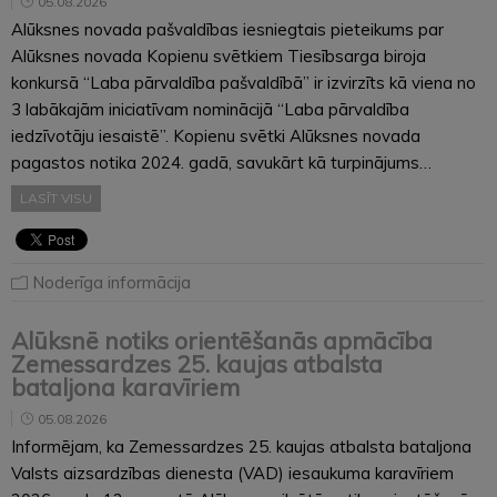
05.08.2026
Alūksnes novada pašvaldības iesniegtais pieteikums par
Alūksnes novada Kopienu svētkiem Tiesībsarga biroja
konkursā “Laba pārvaldība pašvaldībā” ir izvirzīts kā viena no
3 labākajām iniciatīvam nominācijā “Laba pārvaldība
iedzīvotāju iesaistē”. Kopienu svētki Alūksnes novada
pagastos notika 2024. gadā, savukārt kā turpinājums…
LASĪT VISU
Noderīga informācija
Alūksnē notiks orientēšanās apmācība
Zemessardzes 25. kaujas atbalsta
bataljona karavīriem
05.08.2026
Informējam, ka Zemessardzes 25. kaujas atbalsta bataljona
Valsts aizsardzības dienesta (VAD) iesaukuma karavīriem