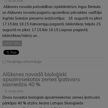
05.08.2026
Alūksnes novada pašvaldības izpilddirektors Ingus Berkulis
un Alūksnes novada pagastu apvienības pārvaldes vadītāja
Ingrīda Sniedze pieņems iedzīvotājus: 18. augustā no plkst.
17.15 līdz 18.15 Kalncempju pagastā, bibliotēkas telpās 25.
augustā no plkst. 17.15 līdz 18.15 Liepnas pagastā,
bibliotēkas/Valsts un…
LASĪT VISU
Noderīga informācija
Alūksnes novadā bioloģiski
apsaimniekotas zemes īpatsvars
sasniedzis 40 %
04.08.2026
Divos novados bioloģiski apsaimniekotas zemes īpatsvars
pārkāpis 40 % atzīmi, liecina Latvijas Bioloģiskās