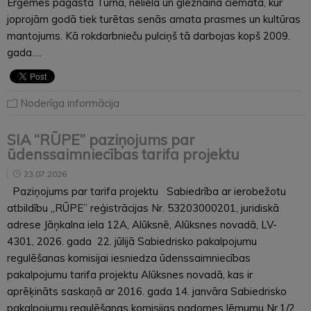
Ērģemes pagasta Turnā, nelielā un gleznainā ciematā, kur
joprojām godā tiek turētas senās amata prasmes un kultūras
mantojums. Kā rokdarbnieču pulciņš tā darbojas kopš 2009.
gada….
Noderīga informācija
SIA “RŪPE” paziņojums par
ūdenssaimniecības tarifa projektu
23.07.2026
Paziņojums par tarifa projektu Sabiedrība ar ierobežotu
atbildību „RŪPE” reģistrācijas Nr. 53203000201, juridiskā
adrese Jāņkalna iela 12A, Alūksnē, Alūksnes novadā, LV-
4301, 2026. gada 22. jūlijā Sabiedrisko pakalpojumu
regulēšanas komisijai iesniedza ūdenssaimniecības
pakalpojumu tarifa projektu Alūksnes novadā, kas ir
aprēķināts saskaņā ar 2016. gada 14. janvāra Sabiedrisko
pakalpojumu regulēšanas komisijas padomes lēmumu Nr.1/2