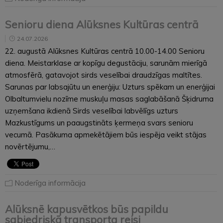
Senioru diena Alūksnes Kultūras centrā
24.07.2026
22. augustā Alūksnes Kultūras centrā 10.00-14.00 Senioru
diena. Meistarklase ar kopīgu degustāciju, sarunām mierīgā
atmosfērā, gatavojot sirds veselībai draudzīgas maltītes.
Sarunas par labsajūtu un enerģiju: Uzturs spēkam un enerģijai
Olbaltumvielu nozīme muskuļu masas saglabāšanā Šķidruma
uzņemšana ikdienā Sirds veselībai labvēlīgs uzturs
Mazkustīgums un paaugstināts ķermeņa svars senioru
vecumā. Pasākuma apmekētājiem būs iespēja veikt stājas
novērtējumu,…
Noderīga informācija
Alūksnē kapusvētkos būs papildu
sabiedriskā transporta reisi