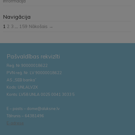
informācija
Navigācija
1
2
3
…
159
Nākošais →
Pašvaldības rekvizīti
Reģ. Nr.90000018622
PVN reģ. Nr. LV 90000018622
AS „SEB banka”
Kods: UNLALV2X
Konts: LV58 UNLA 0025 0041 3033 5
E – pasts – dome@aluksne.lv
Tālrunis – 64381496
E-adrese