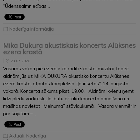
“Ūdenssaimniecības…
Noderīga informācija
Mika Dukura akustiskais koncerts Alūksnes
ezera krastā
23.07.2026
Vasaras vakari pie ezera ir kā radīti skaistai mūzikai, tāpēc
aicinām jūs uz MIKA DUKURA akustisko koncertu Alūksnes
ezera krastā, atpūtas kompleksā “Jaunsētas”, 14. augusta
vakarā. Koncerta sākums plkst. 19.00. Aicinām ikvienu ņemt
līdzi pledu vai krēslu, lai būtu ērtāka koncerta baudīšana un
mašīnas novietot “Melnuma” stāvlaukumā. Vasara vienmēr ir
par sajūtām –…
Aktuāli
,
Noderīga