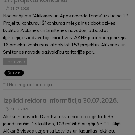
31.07.2026
Nodibinājums “Alūksnes un Apes novada fonds” izsludina 17.
Projektu konkursu! Šī konkursa mērķis ir uzlabot dzīves
kvalitāti Alūksnes un Smiltenes novados, atbalstot
ilgtspējīgas iedzīvotāju iniciatīvas. AANF jau ir noorganizējis
16 projektu konkursus, atbalstot 153 projektus Alūksnes un
Smiltenes novadu pašvaldību teritorijās par…
LASĪT VISU
Noderīga informācija
Izpilddirektora informācija 30.07.2026.
31.07.2026
Alūksnes novada Dzimtsarakstu nodaļā reģistrēti 35
jaundzimušie, 14 laulības, 108 mūžībā aizgājušie. 21. jūlijā
Alūksnē viesos uzņemta Latvijas un Igaunijas Iekšlietu