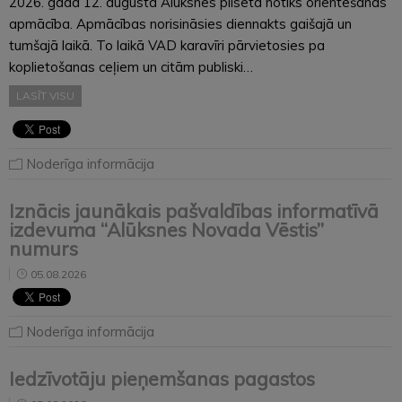
2026. gada 12. augustā Alūksnes pilsētā notiks orientēšanās
apmācība. Apmācības norisināsies diennakts gaišajā un
tumšajā laikā. To laikā VAD karavīri pārvietosies pa
koplietošanas ceļiem un citām publiski…
LASĪT VISU
Noderīga informācija
Iznācis jaunākais pašvaldības informatīvā
izdevuma “Alūksnes Novada Vēstis”
numurs
05.08.2026
Noderīga informācija
Iedzīvotāju pieņemšanas pagastos