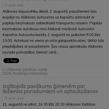
24.07.2026
Alūksnes kapusvētku dienā, 2. augustā, pasažieriem būs
iespēja no Alūksnes autoostas uz kapsētu aizbraukt ar
papildu bezmaksas sabiedriskā transporta reisiem. Papildu
bezmaksas autobusu reisi Alūksnē maršrutā Autoosta-
Kapsēta-Autoosta kursēs 2. augustā no pulksten 9.00 līdz
15.00. Autobusi no viena un otra galapunkta aties, tiklīdz būs
piepildījušies ar pasažieriem. Šos reisus apmaksās Alūksnes
novada pašvaldība. Ņemot vērā…
Alūksnes pilsētas svētki
2026
,
Noderīga informācija
Izglītojošs pasākums ģimenēm par
ikdienas paradumiem un aptaukošanos
23.07.2026
21. augustā no plkst. 16.30 līdz 20.30 Alūksnes Kultūras