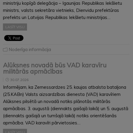
ministriju kopīgā delegācija – Igaunijas Republikas Iekšlietu
ministrs, valsts sekretāra vietnieks, Dienvidu prefektūras
prefekts un Latvijas Republikas Iekšlietu ministrijas…
LASĪT VISU
Noderīga informācija
Alūksnes novadā būs VAD karavīru
militārās apmācības
30.07.2026
Informējam, ka Zemessardzes 25. kaujas atbalsta bataljona
(25.KABn) Valsts aizsardzības dienesta (VAD) karavīriem
Alūksnes pilsētā un novadā notiks plānotās militārās
apmācības. 3. augustā (diennakts gaišajā laikā) un 5. augustā
(diennakts gaišajā un tumšajā laikā) notiks orientēšanās
apmācība. VAD karavīri pārvietosies…
LASĪT VISU