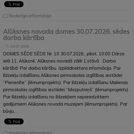
Noderīga informācija
Alūksnes novada domes 30.07.2026. sēdes
darba kārtība
24.07.2026
DOMES SĒDE SĒDE Nr. 10 30.07.2026., plkst. 10:00 Dārza
ielā 11, Alūksnē, Alūksnes novadā zālē 1.stāvā Darba
kārtībā: Par darba kārtību. Izpilddirektora informācija. Par
līdzekļu izdalīšanu Alūksnes pirmsskolas izglītības iestādei
“Pienenīte” (lēmumprojekts). Par līdzekļu izdalīšanu Malienas
pirmsskolas izglītības iestādei “Mazputniņš” (lēmumprojekts).
Par līdzekļu izdalīšanu no līdzekļiem neparedzētiem
gadījumiem Alūksnes novada muzejam (lēmumprojekts). Par
būvju…
Noderīga informācija