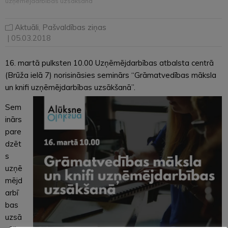
uzņēmējdarbības uzsākšanā”
Aktuāli
,
Pašvaldības ziņas
| 05.03.2018
16. martā pulksten 10.00 Uzņēmējdarbības atbalsta centrā
(Brūža ielā 7) norisināsies seminārs “Grāmatvedības māksla
un knifi uzņēmējdarbības uzsākšanā”.
Sem
inārs
pare
dzēt
s
uzņē
mējd
arbī
bas
uzsā