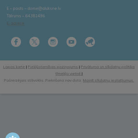
E – pasts – dome@aluksne.lv
Tālrunis – 64381496
E-adrese
Lapas karte
|
Piekļūstamības paziņojums
|
Privātuma un sīkdatņu politika
tīmekļa vietnē
|
Pašreizējais stāvoklis: Piekrišana nav dota.
Mainīt sīkdatņu iestatījumus.