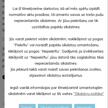
cējie
m un
Lai šī tīmekļvietne darbotos, kā arī mēs spētu izpildīt
jau
normatīvo aktu prasības, tā izmanto savas un trešo pušu
esoš
nepieciešamās sīkdatnes. Ar Jūsu piekrišanu var tik
iem uzņēmējiem. Pieteikties semināram varēs līdz 2018.
uzstādītas papildu sīkdatnes.
gada 12. martam.
Pieteikšanās_anketa
Jūs varat piekrist visām sīkdatnēm, noklikšķinot uz pogas
“Piekrītu” vai noraidīt papildu sīkdatņu izmantošanu,
Jautājumu vai neskaidrību gadījumā lūdzam sazināties ar
klikšķinot uz pogas “Nepiekrītu”. Gadījumā, ja izvēlēsieties
Uzņēmējdarbības atbalsta speciālisti Māru Saldābolu zvanot
klikšķināt uz “Nepiekrītu”, jūsu datorā tiks saglabātas tikai
pa tālruni 25425222 vai rakstot e-
nepieciešamās sīkdatnes.
pastā
mara.saldabola@aluksne.lv
Jūs jebkurā laikā varat mainīt savas piekrišanas izvēles,
atjauninot sīkdatņu iestatījumus.
← Iepriekšējā ziņa
Nākošā ziņa →
Iegūt vairāk informācijas par tīmekļvietnē izmantotajām
sīkdatnēm varat klikšķinot uz šīs saites
"Sīkdatņu politika"
Iesakām arī šo
<
>
Piekrītu
Sīkdatņu iestatījumi
Nepiekrītu