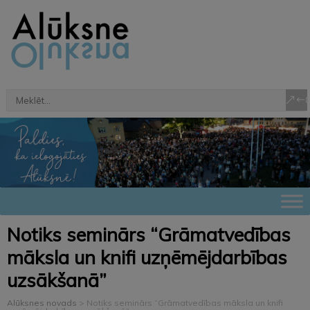
Notiks seminārs “Grāmatvedības
māksla un knifi uzņēmējdarbības
uzsākšanā”
Alūksnes novads
>
Notiks seminārs “Grāmatvedības māksla un knifi