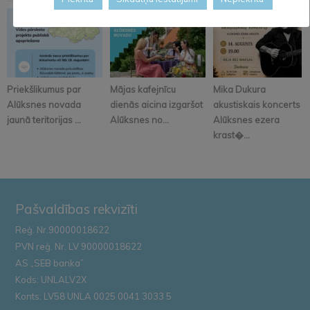
Priekšlikumus par
Mājas kafejnīcu
Mika Dukura
Alūksnes novada
dienās aicina izgaršot
akustiskais koncerts
jaunā teritorijas ...
Alūksnes no...
Alūksnes ezera
krast�...
Pašvaldības rekvizīti
Reģ. Nr.90000018622
PVN reģ. Nr. LV 90000018622
AS „SEB banka”
Kods: UNLALV2X
Konts: LV58 UNLA 0025 0041 3033 5