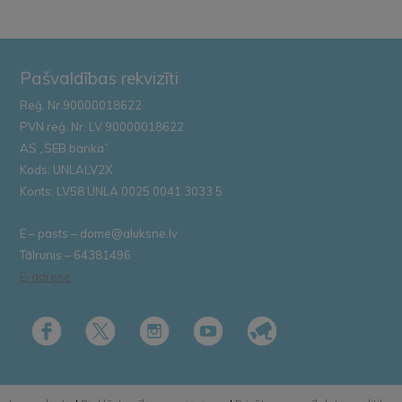
Pašvaldības rekvizīti
Reģ. Nr.90000018622
PVN reģ. Nr. LV 90000018622
AS „SEB banka”
Kods: UNLALV2X
Konts: LV58 UNLA 0025 0041 3033 5
E – pasts – dome@aluksne.lv
Tālrunis – 64381496
E-adrese