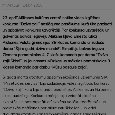
Aktuāli
| 24.04.2018
23. aprīlī Alūksnes kultūras centrā notika vides izglītības
konkursa “Dzīvo zaļi” noslēguma pasākums, kurā tika paziņoti
un apbalvoti konkursa uzvarētāji. Par konkursa uzvarētāju un
galvenās balvas ieguvēju Alūksnē kļuva Ernesta Glika
Alū
ksnes Valsts
ģimnāzijas 8B klases komanda ar radošo
darbu “Šķiro gudri, dzī
vo mundri!
“. Simpātiju balvas ieguva
Ziemeru pamatskolas 4.-7. klašu komanda par darbu “Dzīvo
zaļi! Šķiro!” un Jaunannas Mū
zikas un m
ākslas pamatskolas 3.
klases komanda par darbu “Mū
su pasaule za
ļa”.
Šī gada martā atkritumu apsaimniekošanas uzņēmums SIA
“Pilsētvides serviss” bija izsludinājis vides izglītības konkursu
“Dzīvo zaļi”, kurā bija aicināti piedalīties Alūksnes un Gulbenes
skolu audzēkņi. Konkursa mērķis bija veicināt skolēnu,
skolotāju un pastarpināti arī skolēnu vecāku teorētiskās un
praktiskās zināšanas par atkritumu šķirošanu un videi
draudzīgu atkritumu apsaimniekošanu dabas saudzēšanas