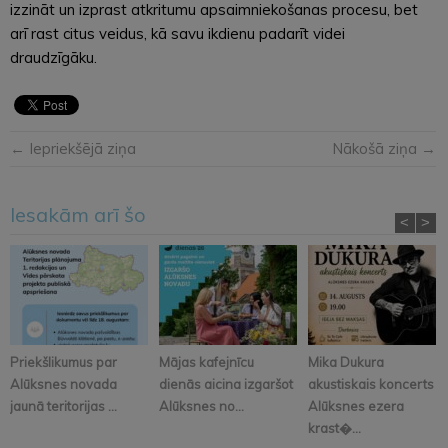
izzināt un izprast atkritumu apsaimniekošanas procesu, bet
arī rast citus veidus, kā savu ikdienu padarīt videi
draudzīgāku.
← Iepriekšējā ziņa
Nākošā ziņa →
Iesakām arī šo
<
>
Priekšlikumus par
Mājas kafejnīcu
Mika Dukura
Alūksnes novada
dienās aicina izgaršot
akustiskais koncerts
jaunā teritorijas ...
Alūksnes no...
Alūksnes ezera
krast�...