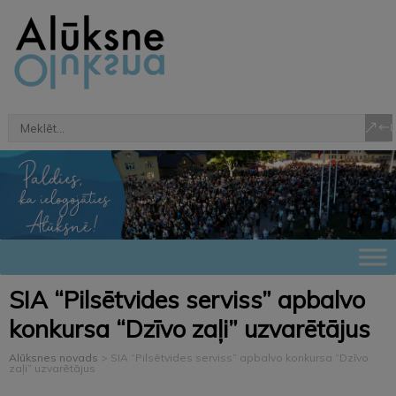
SIA “Pilsētvides serviss” apbalvo
konkursa “Dzīvo zaļi” uzvarētājus
Alūksnes novads
>
SIA “Pilsētvides serviss” apbalvo konkursa “Dzīvo
zaļi” uzvarētājus