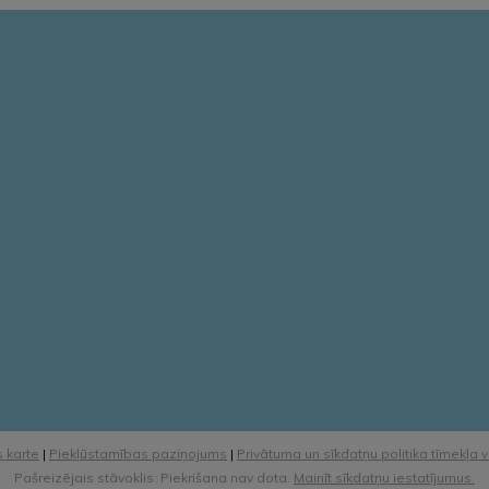
 karte
|
Piekļūstamības paziņojums
|
Privātuma un sīkdatņu politika tīmekļa 
Pašreizējais stāvoklis: Piekrišana nav dota.
Mainīt sīkdatņu iestatījumus.