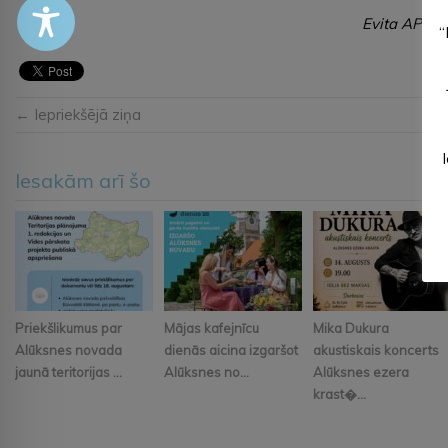
Evita APLOKA
“
← Iepriekšējā ziņa
Iesakām arī šo
Priekšlikumus par
Mājas kafejnīcu
Mika Dukura
Alūksnes novada
dienās aicina izgaršot
akustiskais koncerts
jaunā teritorijas ...
Alūksnes no...
Alūksnes ezera
krast�...