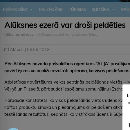
PAŠVALDĪBA
KALENDĀRS
TŪRISMS
KULTŪRA
SPO
Alūksnes ezerā var droši peldēties
Alūksnes novads
>
Alūksnes ezerā var droši peldēties
Aktuāli
| 06.06.2018
Pēc Alūksnes novada pašvaldības aģentūras “ALJA” pasūtījuma 
novērtējums un analīžu rezultāti apliecina, ka visās peldēšanas
Atbilstības novērtējums veikts septiņās peldēšanas vietās – M
Vējiņā un Pilssalā, pārbaudot iespējamu zarnu nūjiņu (Escherichi
L
Pārbaudē konstatēts, ka visās peldēšanas vietās ūdens kvalitā
p
naftas produktu smaka un piesārņojums ar peldošiem atkritumie
testēšanas rezultātus, secināts, ka vistīrākais ūdens ir Šūpalās