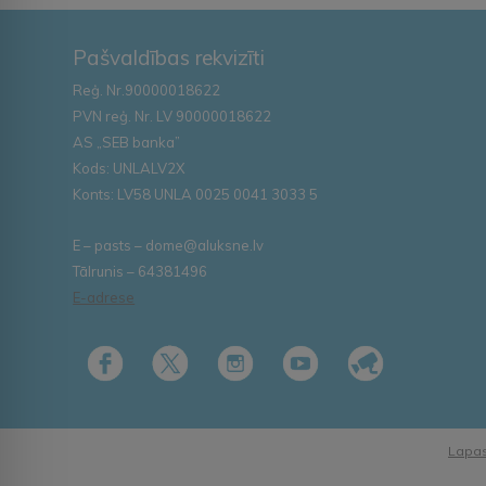
Pašvaldības rekvizīti
Reģ. Nr.90000018622
PVN reģ. Nr. LV 90000018622
AS „SEB banka”
Kods: UNLALV2X
Konts: LV58 UNLA 0025 0041 3033 5
E – pasts – dome@aluksne.lv
Tālrunis – 64381496
E-adrese
Lapas