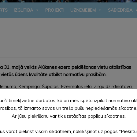
RTS
IZGLĪTĪBA
PROJEKTI
UZŅĒMĒJIEM
SABIEDRĪBA
31. maijā veikts Alūksnes ezera peldēšanas vietu atbilstības
 vietās ūdens kvalitāte atbilst normatīvu prasībām.
elnumā, Kempingā, Šūpalās, Ezermalas ielā, Zirgu dzirdinātavā,
a coli), zarnu enterokoku un zilaļģu esamību.
ai šī tīmekļvietne darbotos, kā arī mēs spētu izpildīt normatīvo ak
te atbilst normatīvo aktu prasībām. Ūdenī arī nav konstatēta
rasības, tā izmanto savas un trešo pušu nepieciešamās sīkdatne
m, zilaļģu klātbūtne vai fitoplanktona ziedēšana. Izvērtējot
Ar Jūsu piekrišanu var tik uzstādītas papildu sīkdatnes.
.
Jūs varat piekrist visām sīkdatnēm, noklikšķinot uz pogas “Piekrītu