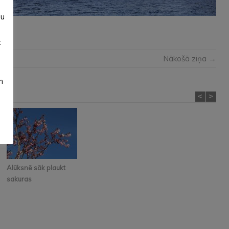
e
su
t
Nākošā ziņa →
m
<
>
Alūksnē sāk plaukt
sakuras