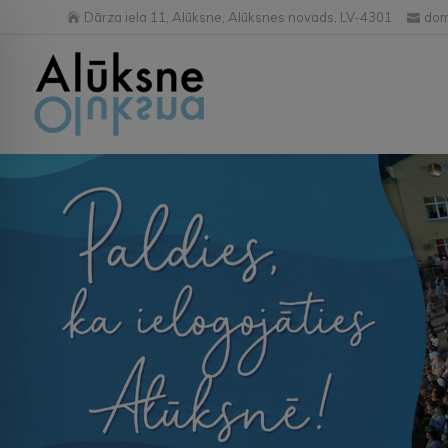
Dārza iela 11, Alūksne, Alūksnes novads, LV-4301
dom