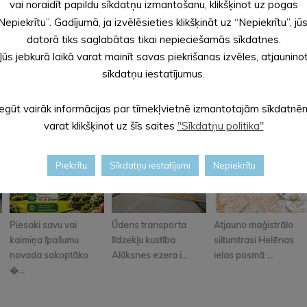
vai noraidīt papildu sīkdatņu izmantošanu, klikšķinot uz pogas
, Alūksnes novada pašvaldības sabiedrisko attiecību speciālist
Nepiekrītu”. Gadījumā, ja izvēlēsieties klikšķināt uz “Nepiekrītu”, jū
datorā tiks saglabātas tikai nepieciešamās sīkdatnes.
Jūs jebkurā laikā varat mainīt savas piekrišanas izvēles, atjaunino
sīkdatņu iestatījumus.
Iegūt vairāk informācijas par tīmekļvietnē izmantotajām sīkdatnē
varat klikšķinot uz šīs saites
"Sīkdatņu politika"
Piekrītu
Sīkdatņu iestatījumi
Nepiekrītu
Piesaki savu vai
Ūdens transporta
Atjauno maģistrālo
kaimiņa īpašumu
līdzekļu kustība
siltumtrasi Helēnas
novada sakoptāko
Alūksnes ezera i...
ielas posmā ...
�...