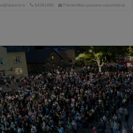
e@aluksne.lv
64381496
Pierakstīties jaunumu saņemšanai