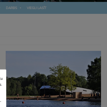
DARBS
VIEGLI LASĪT
tu
s.
”