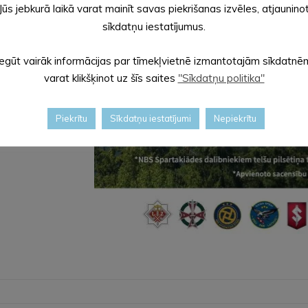
Jūs jebkurā laikā varat mainīt savas piekrišanas izvēles, atjaunino
sīkdatņu iestatījumus.
Iegūt vairāk informācijas par tīmekļvietnē izmantotajām sīkdatnē
varat klikšķinot uz šīs saites
"Sīkdatņu politika"
Piekrītu
Sīkdatņu iestatījumi
Nepiekrītu