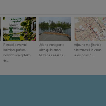
Piesaki savu vai
Ūdens transporta
Atjauno maģistrālo
kaimiņa īpašumu
līdzekļu kustība
siltumtrasi Helēnas
novada sakoptāko
Alūksnes ezera i...
ielas posmā ...
�...