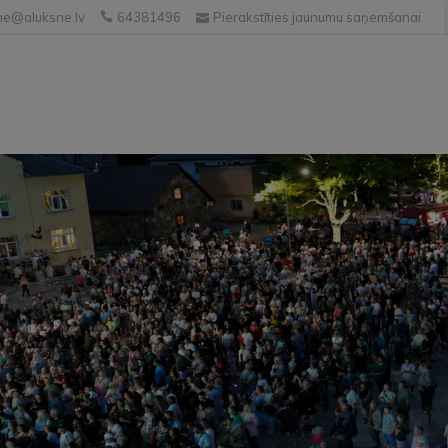
e@aluksne.lv
64381496
Pierakstīties jaunumu saņemšanai