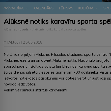
PAŠVALDĪBA
KALENDĀRS
TŪRISMS
KULTŪRA
SPO
Alūksnē notiks karavīru sporta spē
Alūksnes novads
>
Alūksnē notiks karavīru sporta spēles
Aktuāli
| 25.06.2018
No 2. līdz 5. jūlijam Alūksnē, Pilssalas stadionā, sporta centrā “
Alūksnes ezerā un arī citviet Alūksnē notiks Nacionālo bruņoto
spartakiāde un Baltijas valstu (un Ukrainas) karavīru sporta spē
šajās dienās pilsētā viesosies apmēram 700 dalībnieku. Visus
ietvaros notiekošos pasākumus var doties vērot un just līdzi sp
novada iedzīvotāji.
Vēlam veiksmīgus startus karavīriem!