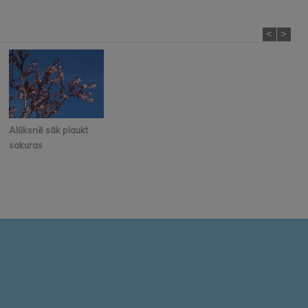
<
>
Alūksnē sāk plaukt
sakuras