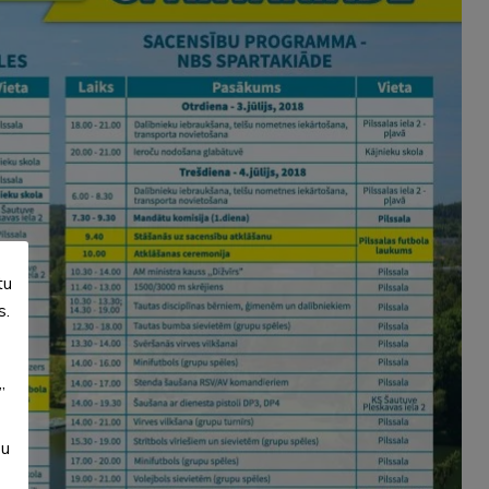
tu
s.
”
su