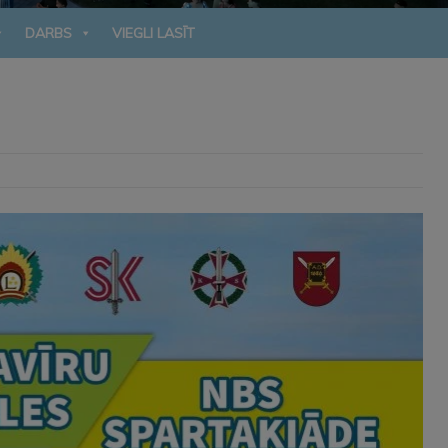
DARBS
VIEGLI LASĪT