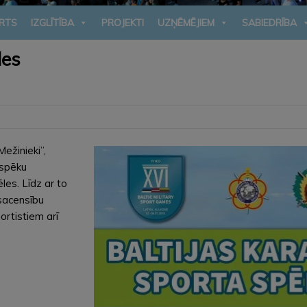
RTS
IZGLĪTĪBA
PROJEKTI
UZŅĒMĒJIEM
SABIEDRĪBA
les
Mežinieki”,
 spēku
les. Līdz ar to
 sacensību
ortistiem arī