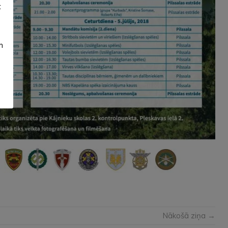
t
m
Nākošā ziņa →