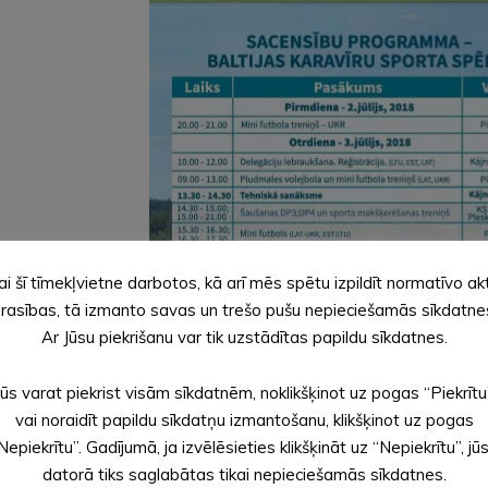
ai šī tīmekļvietne darbotos, kā arī mēs spētu izpildīt normatīvo ak
rasības, tā izmanto savas un trešo pušu nepieciešamās sīkdatne
Ar Jūsu piekrišanu var tik uzstādītas papildu sīkdatnes.
Jūs varat piekrist visām sīkdatnēm, noklikšķinot uz pogas “Piekrītu
vai noraidīt papildu sīkdatņu izmantošanu, klikšķinot uz pogas
Nepiekrītu”. Gadījumā, ja izvēlēsieties klikšķināt uz “Nepiekrītu”, jū
datorā tiks saglabātas tikai nepieciešamās sīkdatnes.