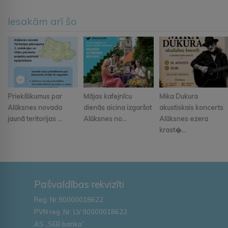
Iesakām arī šo
Priekšlikumus par
Mājas kafejnīcu
Mika Dukura
Alūksnes novada
dienās aicina izgaršot
akustiskais koncerts
jaunā teritorijas ...
Alūksnes no...
Alūksnes ezera
krast�...
Pašvaldības rekvizīti
Reģ. Nr.90000018622
PVN reģ. Nr. LV 90000018622
AS „SEB banka”