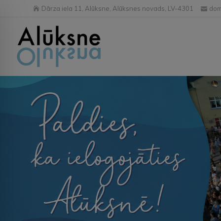
Dārza iela 11, Alūksne, Alūksnes novads, LV-4301
dom