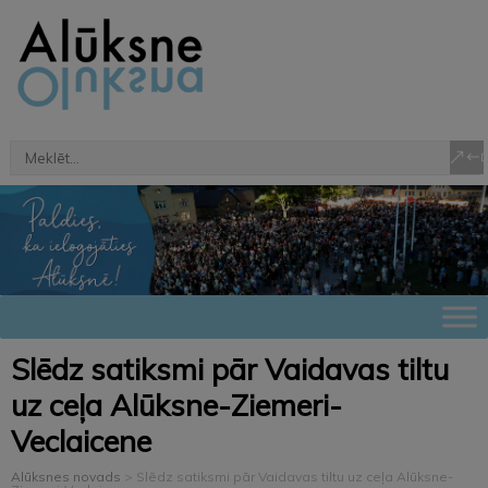
Slēdz satiksmi pār Vaidavas tiltu
uz ceļa Alūksne-Ziemeri-
Veclaicene
Alūksnes novads
>
Slēdz satiksmi pār Vaidavas tiltu uz ceļa Alūksne-