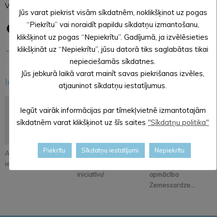
Vengerski, V383 Lucka – Alūksne, V384 Ziemeri – Māriņkalns.
Jūs varat piekrist visām sīkdatnēm, noklikšķinot uz pogas
“Piekrītu” vai noraidīt papildu sīkdatņu izmantošanu,
klikšķinot uz pogas “Nepiekrītu”. Gadījumā, ja izvēlēsieties
klikšķināt uz “Nepiekrītu”, jūsu datorā tiks saglabātas tikai
← Iepriekšējā ziņa
Nākošā ziņa →
nepieciešamās sīkdatnes.
Jūs jebkurā laikā varat mainīt savas piekrišanas izvēles,
Iesakām arī šo
atjauninot sīkdatņu iestatījumus.
<
>
Iegūt vairāk informācijas par tīmekļvietnē izmantotajām
sīkdatnēm varat klikšķinot uz šīs saites
"Sīkdatņu politika"
Piekrītu
Sīkdatņu iestatījumi
Nepiekrītu
Atjaunos Melleņkalna
Pastāsti savas domas
Alūksnē notiks
ielas segumu
par Kopienu svētku
orientēšanās
iniciatīvu!
apmācība
Zemessardze...