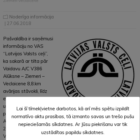
Ziemeri-Veclaicene
Noderīga informācija
| 27.06.2018
Pašvaldība ir saņēmusi
informāciju no VAS
“Latvijas Valsts ceļi”,
ka sakarā ar tilta pār
Vaidavu A/C V386
Alūksne – Ziemeri –
Veclaicene 8,8.km
avārijas stāvokli, līdz
ekspertu slēdzienam
un turpmāko lēmumu
Lai šī tīmekļvietne darbotos, kā arī mēs spētu izpildīt
pieņemšanai, “LVC”
normatīvo aktu prasības, tā izmanto savas un trešo pušu
Alūksnes nodaļa no
nepieciešamās sīkdatnes. Ar Jūsu piekrišanu var tik
28.06.2018. slēdz satiksmi pār tiltu. Apbraucamais ceļš pa
uzstādītas papildu sīkdatnes.
V389 Lāzberģis – Šļukums, Ziemeru pagasta ceļš Rijukalns –