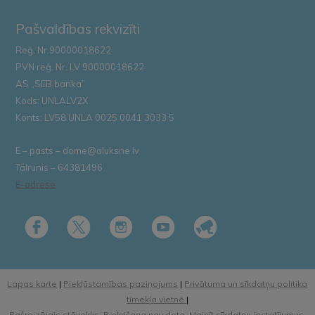
Pašvaldības rekvizīti
Reģ. Nr.90000018622
PVN reģ. Nr. LV 90000018622
AS „SEB banka”
Kods: UNLALV2X
Konts: LV58 UNLA 0025 0041 3033 5
E – pasts – dome@aluksne.lv
Tālrunis – 64381496
E-adrese
Lapas karte
|
Piekļūstamības paziņojums
|
Privātuma un sīkdatņu politika
tīmekļa vietnē
|
Pašreizējais stāvoklis: Piekrišana nav dota.
Mainīt sīkdatņu iestatījumus.