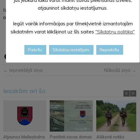
Jūs jebkurā laikā varat mainīt savas piekrišanas izvēles,
atjauninot sīkdatņu iestatījumus.
Izstāde Alūksnes Kultūras centrā apskatāma līdz 19.
augustam.
Iegūt vairāk informācijas par tīmekļvietnē izmantotajām
sīkdatnēm varat klikšķinot uz šīs saites
"Sīkdatņu politika"
Piekrītu
Sīkdatņu iestatījumi
Nepiekrītu
← Iepriekšējā ziņa
Nākošā ziņa →
Iesakām arī šo
<
>
Atjaunos Melleņkalna
Pastāsti savas domas
Alūksnē notiks