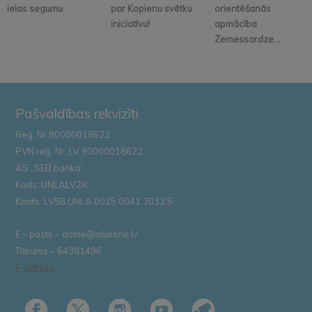
ielas segumu
par Kopienu svētku
orientēšanās
iniciatīvu!
apmācība
Zemessardze...
Pašvaldības rekvizīti
Reģ. Nr.90000018622
PVN reģ. Nr. LV 90000018622
AS „SEB banka”
Kods: UNLALV2X
Konts: LV58 UNLA 0025 0041 3033 5
E – pasts – dome@aluksne.lv
Tālrunis – 64381496
E-adrese