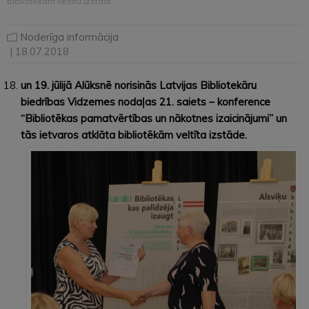
bibliotēkām veltītu izstādi
Noderīga informācija
| 18.07.2018
un 19. jūlijā Alūksnē norisinās Latvijas Bibliotekāru
biedrības Vidzemes nodaļas 21. saiets – konference
“Bibliotēkas pamatvērtības un nākotnes izaicinājumi” un
tās ietvaros atklāta bibliotēkām veltīta izstāde.