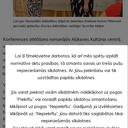
Latvijas Nacionālās bibliotēkas atbalsta biedrības direktore Karina Pētersone
pasniedz pateicību Alsviķu bibliotēkas vadītājai Sarmītei Meļķei.
Konferences atklāšana norisinājās Alūksnes Kultūras centrā,
un tās ietvaros atklāja Latvijas Nacionālās bibliotēkas
atbalsta biedrības veidoto izstādi “Bibliotēkas, kas palīdzēja
Lai šī tīmekļvietne darbotos, kā arī mēs spētu izpildīt
izaugt Latvijai”, kurā stāstīts arī par Alsviķu bibliotēku. Īpašu
normatīvo aktu prasības, tā izmanto savas un trešo pušu
pateicību par palīdzību izstādes veidošanā saņēma Alsviķu
nepieciešamās sīkdatnes. Ar Jūsu piekrišanu var tik
bibliotēkas vadītāja Sarmīte Meļķe.
uzstādītas papildu sīkdatnes.
Vidzemes bibliotekāri konferences laikā vairos savas
zināšanas par tādām tēmām kā lasītprasmi veicinošas
Jūs varat piekrist visām sīkdatnēm, noklikšķinot uz pogas
metodes un to pielietojums, pārrunās Latvijas Bibliotekāru
“Piekrītu” vai noraidīt papildu sīkdatņu izmantošanu,
biedrības aktualitātes, tiksies ar Alūksnes un Apes novada
klikšķinot uz pogas “Nepiekrītu”. Gadījumā, ja izvēlēsieties
fondu un iepazīs medijpratības veicināšanas pasākumus.
klikšķināt uz “Nepiekrītu”, jūsu datorā tiks saglabātas tikai
Konferences dalībnieki apmeklēs arī Alūksnes pilsētas
nepieciešamās sīkdatnes.
skaistākās vietas.