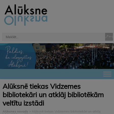
Alūksnē tiekas Vidzemes
bibliotekāri un atklāj bibliotēkām
veltītu izstādi
Alūksnes novads
>
Alūksnē tiekas Vidzemes bibliotekāri un atklāj