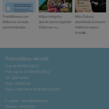
Priekšlikumus par
Mājas kafejnīcu
Mika Dukura
Alūksnes novada
dienās aicina izgaršot
akustiskais koncerts
jaunā teritorijas ...
Alūksnes no...
Alūksnes ezera
krast�...
Pašvaldības rekvizīti
Reģ. Nr.90000018622
PVN reģ. Nr. LV 90000018622
AS „SEB banka”
Kods: UNLALV2X
Konts: LV58 UNLA 0025 0041 3033 5
E – pasts – dome@aluksne.lv
Tālrunis – 64381496