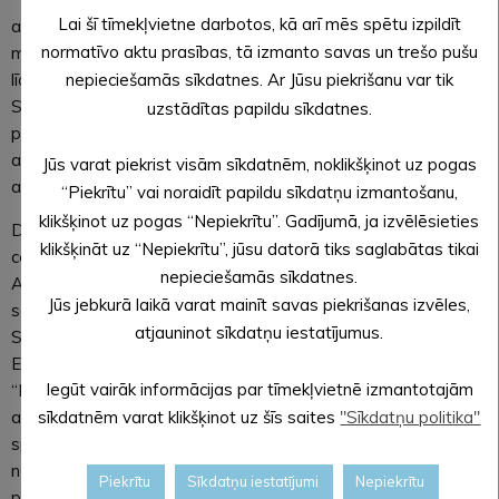
Lai šī tīmekļvietne darbotos, kā arī mēs spētu izpildīt
apmeklētājiem no 2018. gada 1. septembra. Ekspozīcija no
normatīvo aktu prasības, tā izmanto savas un trešo pušu
maija līdz oktobrim apmeklētājiem būs pieejama no otrdienas
līdz svētdienai ar darba laiku no pulksten 11.00 līdz 18.00.
nepieciešamās sīkdatnes. Ar Jūsu piekrišanu var tik
Savukārt no novembra līdz aprīlim to varēs apmeklēt tajās
uzstādītas papildu sīkdatnes.
pašās dienās no pulksten 11.00 līdz 17.00. Piesakot
apmeklētāju grupas, būs iespējams vienoties par ekspozīcijas
Jūs varat piekrist visām sīkdatnēm, noklikšķinot uz pogas
apmeklēšanu arī citā laikā.
“Piekrītu” vai noraidīt papildu sīkdatņu izmantošanu,
klikšķinot uz pogas “Nepiekrītu”. Gadījumā, ja izvēlēsieties
Darbi Alūksnes bānīša stacijā norisinās projekta “Gaismas
klikšķināt uz “Nepiekrītu”, jūsu datorā tiks saglabātas tikai
ceļš cauri gadsimtiem” ietvaros, projekta vadītāja Sanita
nepieciešamās sīkdatnes.
Adlere. Projektu Alūksnes novada pašvaldība īsteno
Jūs jebkurā laikā varat mainīt savas piekrišanas izvēles,
sadarbībā ar Gulbenes un Cesvaines novadu pašvaldībām un
atjauninot sīkdatņu iestatījumus.
Smiltenes evaņģēliski luterisko draudzi Kultūras ministrijas
Eiropas Savienības fondu līdzekļu Darbības programmas
Iegūt vairāk informācijas par tīmekļvietnē izmantotajām
“Izaugsme un nodarbinātība” prioritārā virziena “Vides
aizsardzības resursu izmantošanas efektivitāte” 5.5.1.
sīkdatnēm varat klikšķinot uz šīs saites
"Sīkdatņu politika"
specifiskā atbalsta mērķa “Saglabāt, aizsargāt un attīstīt
nozīmīgu kultūras un dabas mantojumu, kā arī ar to saistītos
Piekrītu
Sīkdatņu iestatījumi
Nepiekrītu
pakalpojumus” ietvaros.