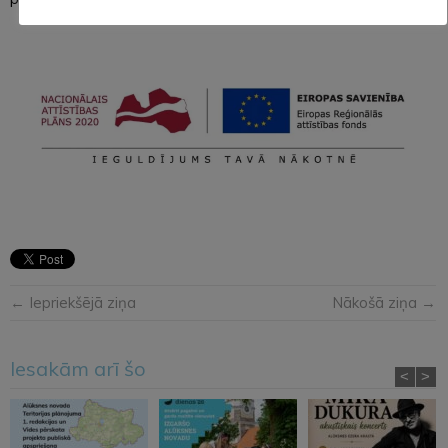
← Iepriekšējā ziņa
Nākošā ziņa →
Iesakām arī šo
<
>