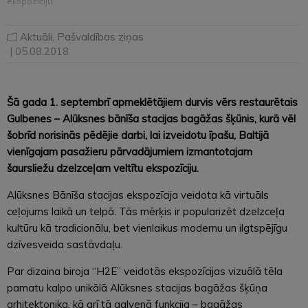
ekspozīciju
Aktuāli
,
Pašvaldības ziņas
| 05.08.2018
Šā gada 1. septembrī apmeklētājiem durvis vērs restaurētais
Gulbenes – Alūksnes bānīša stacijas bagāžas šķūnis, kurā vēl
šobrīd norisinās pēdējie darbi, lai izveidotu īpašu, Baltijā
vienīgajam pasažieru pārvadājumiem izmantotajam
šaursliežu dzelzceļam veltītu ekspozīciju.
Alūksnes Bānīša stacijas ekspozīcija veidota kā virtuāls
ceļojums laikā un telpā. Tās mērķis ir popularizēt dzelzceļa
kultūru kā tradicionālu, bet vienlaikus modernu un ilgtspējīgu
dzīvesveida sastāvdaļu.
Par dizaina biroja “H2E” veidotās ekspozīcijas vizuālā tēla
pamatu kalpo unikālā Alūksnes stacijas bagāžas šķūņa
arhitektonika, kā arī tā galvenā funkcija – bagāžas