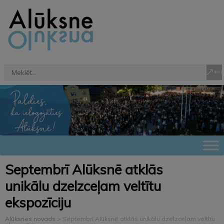
Septembrī Alūksnē atklās
unikālu dzelzceļam veltītu
ekspozīciju
Alūksnes novads
>
Septembrī Alūksnē atklās unikālu dzelzceļam veltītu