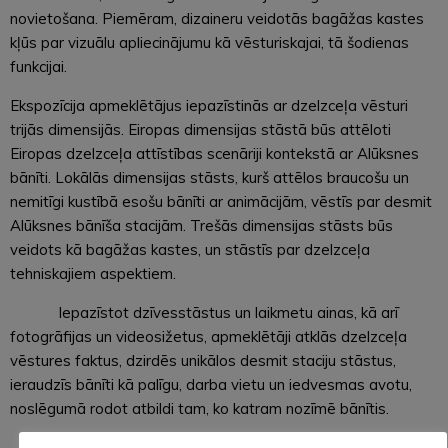
novietošana. Piemēram, dizaineru veidotās bagāžas kastes
kļūs par vizuālu apliecinājumu kā vēsturiskajai, tā šodienas
funkcijai.
Ekspozīcija apmeklētājus iepazīstinās ar dzelzceļa vēsturi
trijās dimensijās. Eiropas dimensijas stāstā būs attēloti
Eiropas dzelzceļa attīstības scenāriji kontekstā ar Alūksnes
bānīti. Lokālās dimensijas stāsts, kurš attēlos braucošu un
nemitīgi kustībā esošu bānīti ar animācijām, vēstīs par desmit
Alūksnes bānīša stacijām. Trešās dimensijas stāsts būs
veidots kā bagāžas kastes, un stāstīs par dzelzceļa
tehniskajiem aspektiem.
Iepazīstot dzīvesstāstus un laikmetu ainas, kā arī
fotogrāfijas un videosižetus, apmeklētāji atklās dzelzceļa
vēstures faktus, dzirdēs unikālos desmit staciju stāstus,
ieraudzīs bānīti kā palīgu, darba vietu un iedvesmas avotu,
noslēgumā rodot atbildi tam, ko katram nozīmē bānītis.
Alūksnes bānīša stacijas ekspozīcija būs pieejama