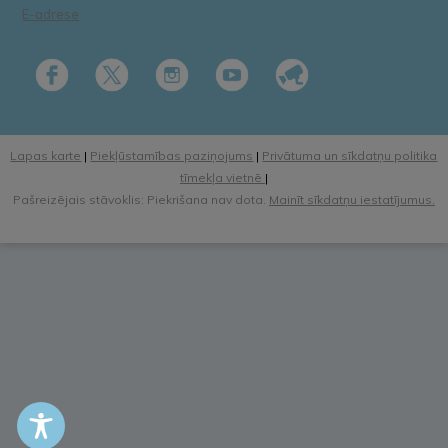
E-adrese
Lapas karte
|
Piekļūstamības paziņojums
|
Privātuma un sīkdatņu politika
tīmekļa vietnē
|
Pašreizējais stāvoklis: Piekrišana nav dota.
Mainīt sīkdatņu iestatījumus.