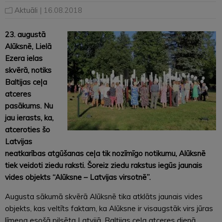
Aktuāli
| 16.08.2018
23. augustā
Alūksnē, Lielā
Ezera ielas
skvērā, notiks
Baltijas ceļa
atceres
pasākums. Nu
jau ierasts, ka,
atceroties šo
Latvijas
neatkarības atgūšanas ceļa tik nozīmīgo notikumu, Alūksnē
tiek veidoti ziedu raksti. Šoreiz ziedu rakstus iegūs jaunais
vides objekts “Alūksne – Latvijas virsotnē”.
Augusta sākumā skvērā Alūksnē tika atklāts jaunais vides
objekts, kas veltīts faktam, ka Alūksne ir visaugstāk virs jūras
līmeņa esošā pilsēta Latvijā. Baltijas ceļa atceres dienā