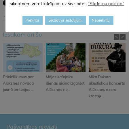
sīkdatnēm varat klikšķinot uz šīs saites
"Sīkdatņu politika"
← Iepriekšējā ziņa
Nākošā ziņa →
Piekrītu
Sīkdatņu iestatījumi
Nepiekrītu
Iesakām arī šo
<
>
Priekšlikumus par
Mājas kafejnīcu
Mika Dukura
Alūksnes novada
dienās aicina izgaršot
akustiskais koncerts
jaunā teritorijas ...
Alūksnes no...
Alūksnes ezera
krast�...
Pašvaldības rekvizīti