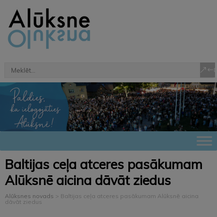
Baltijas ceļa atceres pasākumam
Alūksnē aicina dāvāt ziedus
Alūksnes novads
>
Baltijas ceļa atceres pasākumam Alūksnē aicina
dāvāt ziedus