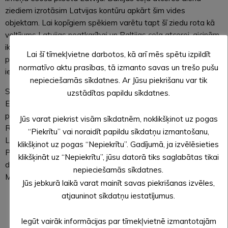
ziediem izrotāsim Latvijas kontūru apkārt šim vides
objektam. Lai kopīgiem spēkiem varētu tapt šī ziedu rota kā
veltījums Latvijas neatkarībai un Baltijas ceļa atcerei, aicinām
ikvienu Alūksnes novada iedzīvotāju 23. augustā laikā no
Lai šī tīmekļvietne darbotos, kā arī mēs spētu izpildīt
pulksten 9.00 līdz 12.00 nest ziedus uz skvēru Lielā Ezera
normatīvo aktu prasības, tā izmanto savas un trešo pušu
ielā, Alūksnē.
nepieciešamās sīkdatnes. Ar Jūsu piekrišanu var tik
Savukārt pēcpusdienā, pulksten 17.30, turpat skvērā Lielā
uzstādītas papildu sīkdatnes.
Ezera ielā pie vides objekta notiks Baltijas ceļa atceres
pasākums – koncertprogramma “Ir vērts…”, kurā Aspazijas,
Jūs varat piekrist visām sīkdatnēm, noklikšķinot uz pogas
Raiņa, Ārijas Elksnes, Zentas Mauriņas, Jāņa Jaunsudrabiņa,
“Piekrītu” vai noraidīt papildu sīkdatņu izmantošanu,
Leonīda Breikša dzeju runās aktrise Anita Grūbe, Raimonda
klikšķinot uz pogas “Nepiekrītu”. Gadījumā, ja izvēlēsieties
Paula, Imanta Kalniņa, Māra Lasmaņa un citu komponistu
klikšķināt uz “Nepiekrītu”, jūsu datorā tiks saglabātas tikai
dziesmas atskaņos vokāliste Inguna Kalniņa un komponists
nepieciešamās sīkdatnes.
Māris Lasmanis.
Jūs jebkurā laikā varat mainīt savas piekrišanas izvēles,
atjauninot sīkdatņu iestatījumus.
Evita APLOKA, Alūksnes novada pašvaldības
sabiedrisko attiecību speciāliste
Iegūt vairāk informācijas par tīmekļvietnē izmantotajām