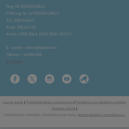
Reģ. Nr.90000018622
PVN reģ. Nr. LV 90000018622
AS „SEB banka”
Kods: UNLALV2X
Konts: LV58 UNLA 0025 0041 3033 5
E – pasts – dome@aluksne.lv
Tālrunis – 64381496
E-adrese
Lapas karte
|
Piekļūstamības paziņojums
|
Privātuma un sīkdatņu politika
tīmekļa vietnē
|
Pašreizējais stāvoklis: Piekrišana nav dota.
Mainīt sīkdatņu iestatījumus.