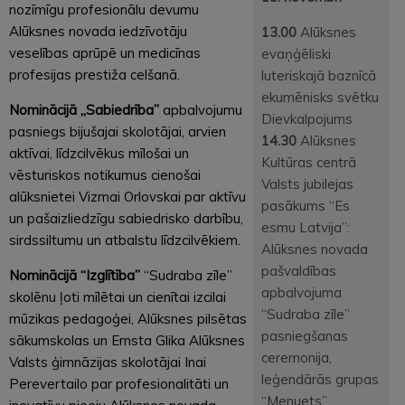
nozīmīgu profesionālu devumu
Alūksnes novada iedzīvotāju
13.00
Alūksnes
veselības aprūpē un medicīnas
evaņģēliski
profesijas prestiža celšanā.
luteriskajā baznīcā
ekumēnisks svētku
Nominācijā „Sabiedrība”
apbalvojumu
Dievkalpojums
pasniegs bijušajai skolotājai, arvien
14.30
Alūksnes
aktīvai, līdzcilvēkus mīlošai un
Kultūras centrā
vēsturiskos notikumus cienošai
Valsts jubilejas
alūksnietei Vizmai Orlovskai par aktīvu
pasākums “Es
un pašaizliedzīgu sabiedrisko darbību,
esmu Latvija”:
sirdssiltumu un atbalstu līdzcilvēkiem.
Alūksnes novada
pašvaldības
Nominācijā “Izglītība”
“Sudraba zīle”
apbalvojuma
skolēnu ļoti mīlētai un cienītai izcilai
“Sudraba zīle”
mūzikas pedagoģei, Alūksnes pilsētas
pasniegšanas
sākumskolas un Ernsta Glika Alūksnes
ceremonija,
Valsts ģimnāzijas skolotājai Inai
leģendārās grupas
Perevertailo par profesionalitāti un
“Menuets”