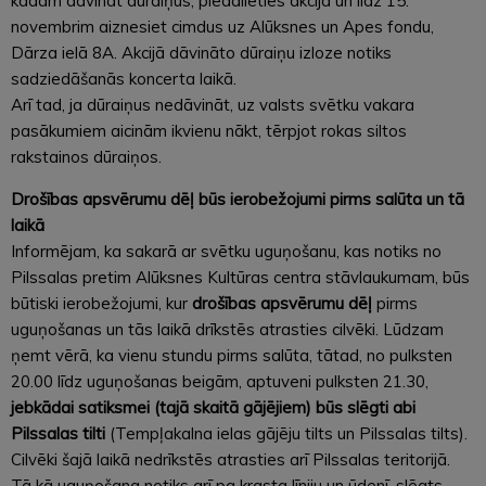
kādam dāvināt dūraiņus, piedalieties akcijā un līdz 15.
novembrim aiznesiet cimdus uz Alūksnes un Apes fondu,
Dārza ielā 8A. Akcijā dāvināto dūraiņu izloze notiks
sadziedāšanās koncerta laikā.
Arī tad, ja dūraiņus nedāvināt, uz valsts svētku vakara
pasākumiem aicinām ikvienu nākt, tērpjot rokas siltos
rakstainos dūraiņos.
Drošības apsvērumu dēļ būs ierobežojumi pirms salūta un tā
laikā
Informējam, ka sakarā ar svētku uguņošanu, kas notiks no
Pilssalas pretim Alūksnes Kultūras centra stāvlaukumam, būs
būtiski ierobežojumi, kur
drošības apsvērumu dēļ
pirms
uguņošanas un tās laikā drīkstēs atrasties cilvēki. Lūdzam
ņemt vērā, ka vienu stundu pirms salūta, tātad, no pulksten
20.00 līdz uguņošanas beigām, aptuveni pulksten 21.30,
jebkādai satiksmei (tajā skaitā gājējiem) būs slēgti abi
Pilssalas tilti
(Tempļakalna ielas gājēju tilts un Pilssalas tilts).
Cilvēki šajā laikā nedrīkstēs atrasties arī Pilssalas teritorijā.
Tā kā uguņošana notiks arī pa krasta līniju un ūdenī, slēgts