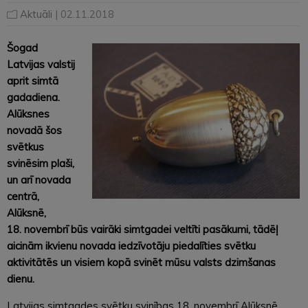
Aktuāli
| 02.11.2018
Šogad
Latvijas valstij
aprit simtā
gadadiena.
Alūksnes
novadā šos
svētkus
svinēsim plaši,
un arī novada
centrā,
Alūksnē,
18. novembrī būs vairāki simtgadei veltīti pasākumi, tādēļ
aicinām ikvienu novada iedzīvotāju piedalīties svētku
aktivitātēs un visiem kopā svinēt mūsu valsts dzimšanas
dienu.
Latvijas simtgades svētku svinības 18. novembrī Alūksnē