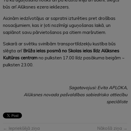
būs arī Alūksnes ezera iekšezers.
Aicinām iedzīvotājus ar sapratni izturēties pret drošības
nosacījumiem, kas ir ļoti nozīmīgi uguņošanas laikā, un
saplānot savu pārvietošanos pa citiem maršrutiem.
Sakarā ar svētku svinībām transportlīdzekļu kustība būs
slēgta arī
Brūža ielas posmā no Skolas ielas
līdz
Alūksnes
Kultūras centram
no pulksten 17.00 līdz pasākuma beigām ~
pulksten 23.00.
Sagatavojusi: Evita APLOKA,
Alūksnes novada pašvaldības sabiedrisko attiecību
speciāliste
← Iepriekšējā ziņa
Nākošā ziņa →