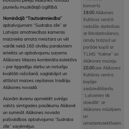
inovatīvu pieeju Alūksnes novada
koncerts
jauniešu muzikālajā izglītībā.
19.00
Alūksnes
Nominācijā “Tautsaimniecība”
Kultūras centrā
apbalvojumam “Sudraba zīle” ar
radošās darbnīcas
Latvijas amatniecības kameras
ar līdzdarbošanos,
maiznieka amata meistara un vēl
cimdu tirdziņš un
vairāk nekā 160 cilvēku parakstiem
parāde kopā ar
ieteikts un apbalvojumu saņems
TLMS “Kalme” un
Alūksnes Maizes kombināta kolektīvs
Alūksnes muzeju
– par ilggadīgu darbu un noturīgu
20.00
pie Alūksnes
kvalitāti ražošanā, saglabājot un
Kultūras centra
attīstot maizes cepšanas tradīciju
kopīga
Alūksnes novadā.
sadziedāšanās
“Latvietim tīk
Aicinām ikvienu apmeklēt svinīgo
dziedāt” ar
valsts simtgades pasākumu Alūksnē
Alūksnes mūziķiem
un sumināt Alūksnes novada
un
pašvaldības apbalvojuma “Sudraba
amatierkolektīviem,
zīle” saņēmējus.