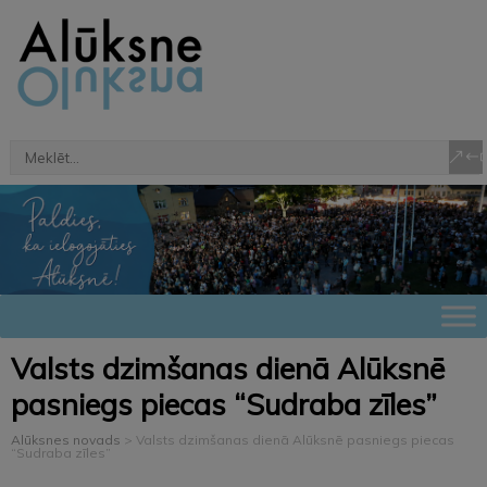
Valsts dzimšanas dienā Alūksnē
pasniegs piecas “Sudraba zīles”
Alūksnes novads
>
Valsts dzimšanas dienā Alūksnē pasniegs piecas
“Sudraba zīles”