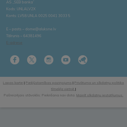
AS „SEB banka”
Kods: UNLALV2X
Konts: LV58 UNLA 0025 0041 3033 5
E – pasts – dome@aluksne.lv
Tālrunis – 64381496
E-adrese
Lapas karte
|
Piekļūstamības paziņojums
|
Privātuma un sīkdatņu politika
tīmekļa vietnē
|
Pašreizējais stāvoklis: Piekrišana nav dota.
Mainīt sīkdatņu iestatījumus.