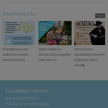
Iesakām arī šo
<
>
Priekšlikumus par
Mājas kafejnīcu
Mika Dukura
Alūksnes novada
dienās aicina izgaršot
akustiskais koncerts
jaunā teritorijas ...
Alūksnes no...
Alūksnes ezera
krast�...
Pašvaldības rekvizīti
Reģ. Nr.90000018622
PVN reģ. Nr. LV 90000018622