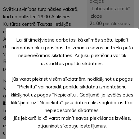
akcijas
“Labestības cimdi”
Svētku svinības turpināsies vakarā,
izloze
kad no pulksten 19.00 Alūksnes
21.00
pie Alūksnes
Kultūras centrā Tautas lietišķās
Kultūras centra
mākslas studija “Kalme” kopā ar
kopīga himnas
Alūksnes muzeju aicina uz radošām
Lai šī tīmekļvietne darbotos, kā arī mēs spētu izpildīt
dziedāšana, svētku
darbnīcām ar līdzdarbošanos, kurās
normatīvo aktu prasības, tā izmanto savas un trešo pušu
salūts
varēs apgūt cimdu rakstu veidošanu.
nepieciešamās sīkdatnes. Ar Jūsu piekrišanu var tik
Būs arī skaistāko rakstaino cimdu
uzstādītas papildu sīkdatnes.
Ieeja uz visiem
parāde un tirdziņš.
pasākumiem bez
Jūs varat piekrist visām sīkdatnēm, noklikšķinot uz pogas
maksas.
No pulksten 20.00 pie Alūksnes
“Piekrītu” vai noraidīt papildu sīkdatņu izmantošanu,
Aicinām uz vakara
Kultūras centra, bet sliktu laika
klikšķinot uz pogas “Nepiekrītu”. Gadījumā, ja izvēlēsieties
pasākumiem
apstākļu gadījumā – Kultūras centrā,
ierasties
klikšķināt uz “Nepiekrītu”, jūsu datorā tiks saglabātas tikai
ikvienu novada iedzīvotāju aicinām uz
rakstainos
nepieciešamās sīkdatnes.
tautas sadziedāšanos “Latvietim tīk
dūraiņos.
dziedāt”, kad spēka dziesmas Latvijai
Jūs jebkurā laikā varat mainīt savas piekrišanas izvēles,
Ja vēlies kādam
izdziedāsim kopā ar novada mūziķiem
atjauninot sīkdatņu iestatījumus.
dāvināt dūraiņus,
un dziedošajiem tautas mākslas