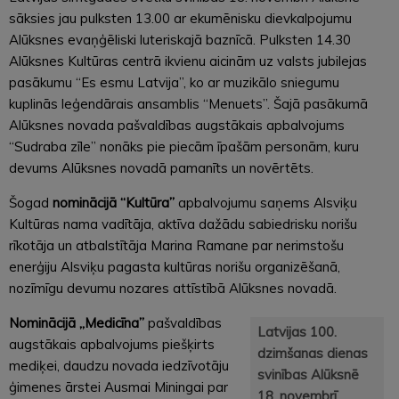
sāksies jau pulksten 13.00 ar ekumēnisku dievkalpojumu
Alūksnes evaņģēliski luteriskajā baznīcā. Pulksten 14.30
Alūksnes Kultūras centrā ikvienu aicinām uz valsts jubilejas
pasākumu “Es esmu Latvija”, ko ar muzikālo sniegumu
kuplinās leģendārais ansamblis “Menuets”. Šajā pasākumā
Alūksnes novada pašvaldības augstākais apbalvojums
“Sudraba zīle” nonāks pie piecām īpašām personām, kuru
devums Alūksnes novadā pamanīts un novērtēts.
Šogad
nominācijā “Kultūra”
apbalvojumu saņems Alsviķu
Kultūras nama vadītāja, aktīva dažādu sabiedrisku norišu
rīkotāja un atbalstītāja Marina Ramane par nerimstošu
enerģiju Alsviķu pagasta kultūras norišu organizēšanā,
nozīmīgu devumu nozares attīstībā Alūksnes novadā.
Nominācijā „Medicīna”
pašvaldības
Latvijas 100.
augstākais apbalvojums piešķirts
dzimšanas dienas
mediķei, daudzu novada iedzīvotāju
svinības Alūksnē
ģimenes ārstei Ausmai Miningai par
18. novembrī