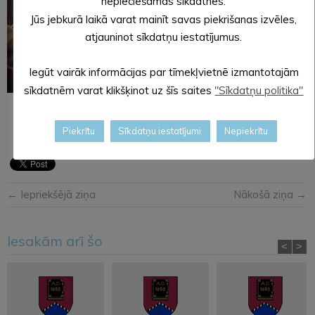
nepieciešamās sīkdatnes.
Jūs jebkurā laikā varat mainīt savas piekrišanas izvēles,
atjauninot sīkdatņu iestatījumus.
Iegūt vairāk informācijas par tīmekļvietnē izmantotajām
sīkdatnēm varat klikšķinot uz šīs saites
"Sīkdatņu politika"
2.grupas skolotājas Gunta BOJĀRE, Guntra ŪDRE
Piekrītu
Sīkdatņu iestatījumi
Nepiekrītu
← Iepriekšējā ziņa
Nākošā ziņa →
Iesakām arī šo
<
>