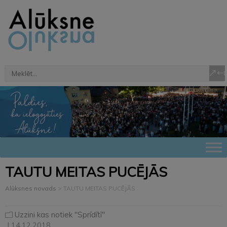
TAUTU MEITAS PUCĒJĀS
Alūksnes novads
>
TAUTU MEITAS PUCĒJĀS
Uzzini kas notiek "Sprīdītī"
| 14.12.2018