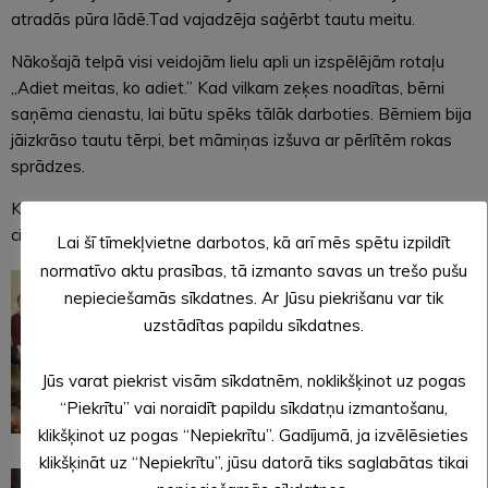
atradās pūra lādē.Tad vajadzēja saģērbt tautu meitu.
Nākošajā telpā visi veidojām lielu apli un izspēlējām rotaļu
„Adiet meitas, ko adiet.” Kad vilkam zeķes noadītas, bērni
saņēma cienastu, lai būtu spēks tālāk darboties. Bērniem bija
jāizkrāso tautu tērpi, bet māmiņas izšuva ar pērlītēm rokas
sprādzes.
Kad darbiņi bija galā, atkal veidojam lielo apli un atrādījām
citiem savu veikumu. Prieks bija gan bērnu ,gan vecāku sejās.
Lai šī tīmekļvietne darbotos, kā arī mēs spētu izpildīt
normatīvo aktu prasības, tā izmanto savas un trešo pušu
nepieciešamās sīkdatnes. Ar Jūsu piekrišanu var tik
uzstādītas papildu sīkdatnes.
Jūs varat piekrist visām sīkdatnēm, noklikšķinot uz pogas
“Piekrītu” vai noraidīt papildu sīkdatņu izmantošanu,
klikšķinot uz pogas “Nepiekrītu”. Gadījumā, ja izvēlēsieties
klikšķināt uz “Nepiekrītu”, jūsu datorā tiks saglabātas tikai