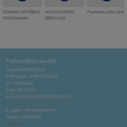
DŽIMBAS DROŠĪBAS
MALDUGUNTIŅU
Pasākumu plāns jūnijā
PROGRAMMA
BĒRNI AUG!
Pašvaldības rekvizīti
Reģ. Nr.90000018622
PVN reģ. Nr. LV 90000018622
AS „SEB banka”
Kods: UNLALV2X
Konts: LV58 UNLA 0025 0041 3033 5
E – pasts – dome@aluksne.lv
Tālrunis – 64381496
E-adrese