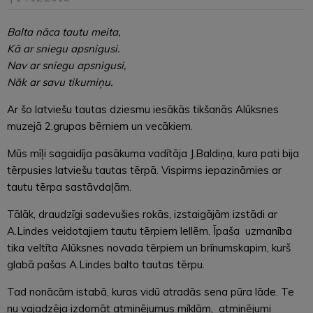
Balta nāca tautu meita,
Kā ar sniegu apsnigusi.
Nav ar sniegu apsnigusi,
Nāk ar savu tikumiņu.
Ar šo latviešu tautas dziesmu iesākās tikšanās Alūksnes
muzejā 2.grupas bērniem un vecākiem.
Mūs mīļi sagaidīja pasākuma vadītāja J.Baldiņa, kura pati bija
tērpusies latviešu tautas tērpā. Vispirms iepazināmies ar
tautu tērpa sastāvdaļām.
Tālāk, draudzīgi sadevušies rokās, izstaigājām izstādi ar
A.Lindes veidotajiem tautu tērpiem lellēm. Īpaša uzmanība
tika veltīta Alūksnes novada tērpiem un brīnumskapim, kurš
glabā pašas A.Lindes balto tautas tērpu.
Tad nonācām istabā, kuras vidū atradās sena pūra lāde. Te
nu vajadzēja izdomāt atminējumus mīklām, atminējumi