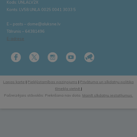
Kods: UNLALV2X
Konts: LV58 UNLA 0025 0041 3033 5
E – pasts – dome@aluksne.lv
Tālrunis – 64381496
E-adrese
Lapas karte
|
Piekļūstamības paziņojums
|
Privātuma un sīkdatņu politika
tīmekļa vietnē
|
Pašreizējais stāvoklis: Piekrišana nav dota.
Mainīt sīkdatņu iestatījumus.