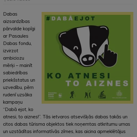
Dabas
aizsardzības
pārvalde kopīgi
ar Pasaules
Dabas fondu,
izvirzot
ambiciozu
mērķi – mainīt
sabiedrības
priekšstatus un
uzvedību, pērn
rudenī uzsāka
kampaņu
“Dabā ejot, ko
atnesi, to aiznes!”. Tās ietvaros atsevišķās dabas takās un
citos dabas tūrisma objektos tiek noņemtas atkritumu urnas
un uzstādītas informatīvās zīmes, kas aicina apmeklētājus