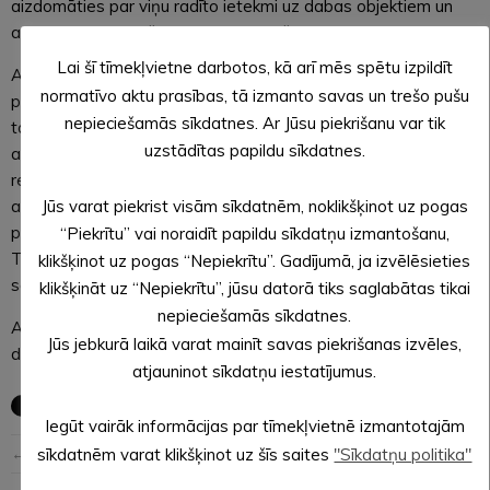
aizdomāties par viņu radīto ietekmi uz dabas objektiem un
atpūtas laikā radušos atkritumus pašiem aizvest prom.
Lai šī tīmekļvietne darbotos, kā arī mēs spētu izpildīt
Atpūta dabā Latvijā kļūst arvien populārāka, kas nozīmē, ka
normatīvo aktu prasības, tā izmanto savas un trešo pušu
pieaug arī cilvēku radītā ietekme dažādos dabas objektos,
nepieciešamās sīkdatnes. Ar Jūsu piekrišanu var tik
tostarp aizsargājamajās teritorijās. Atkritumu
uzstādītas papildu sīkdatnes.
apsaimniekošana dabas takās prasa lielus naudas un cilvēku
resursus zemju īpašniekiem un dabas objektu
Jūs varat piekrist visām sīkdatnēm, noklikšķinot uz pogas
apsaimniekotājiem. Jāpiebilst, ka bieži dabas takās nevar
piebraukt ar transportu, kas apgrūtina teritorijas sakopšanu.
“Piekrītu” vai noraidīt papildu sīkdatņu izmantošanu,
Turklāt atkritumiem dabā tiek klāt dzīvnieki – tie var
klikšķinot uz pogas “Nepiekrītu”. Gadījumā, ja izvēlēsieties
savainoties un saindēties, un nereti iet bojā.
klikšķināt uz “Nepiekrītu”, jūsu datorā tiks saglabātas tikai
nepieciešamās sīkdatnes.
Arī Alūksnes novada pašvaldība aicina iedzīvotājus – ejot
Jūs jebkurā laikā varat mainīt savas piekrišanas izvēles,
dabā, ko atnesi, to aiznes!
atjauninot sīkdatņu iestatījumus.
Iegūt vairāk informācijas par tīmekļvietnē izmantotajām
← Iepriekšējā ziņa
Nākošā ziņa →
sīkdatnēm varat klikšķinot uz šīs saites
"Sīkdatņu politika"