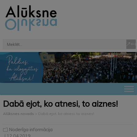
Dabā ejot, ko atnesi, to aiznes!
Alūksnes novads
>
Dabā ejot, ko atnesi, to aiznes!
Noderīga informācija
| 12.04.2019