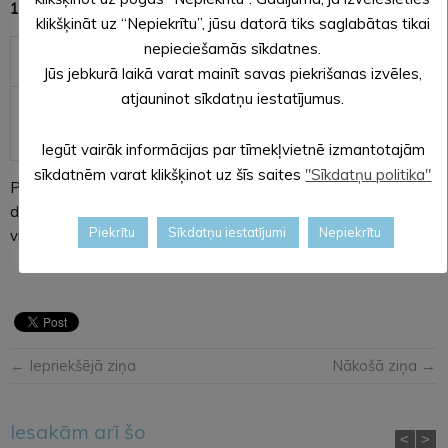
18.04.2019. līdz 22.04.2019. ieskaitot:
klikšķināt uz “Nepiekrītu”, jūsu datorā tiks saglabātas tikai
nepieciešamās sīkdatnes.
18.04.2019.
8.15 – 15.00
Jūs jebkurā laikā varat mainīt savas piekrišanas izvēles,
atjauninot sīkdatņu iestatījumus.
19.04.2019. –
VID Konsultatīvais tālrunis
22.04.2019.
67120000 nestrādā
Iegūt vairāk informācijas par tīmekļvietnē izmantotajām
sīkdatnēm varat klikšķinot uz šīs saites
"Sīkdatņu politika"
Plašāka informācija par VID klientu apkalpošanas vietām,
darba laiku un VID Konsultatīvo tālruni pieejama VID tīmekļa
Piekrītu
Sīkdatņu iestatījumi
Nepiekrītu
vietnes sadaļā „
Kontakti
”.
← Iepriekšējā ziņa
Nākošā ziņa →
Iesakām arī šo
<
>