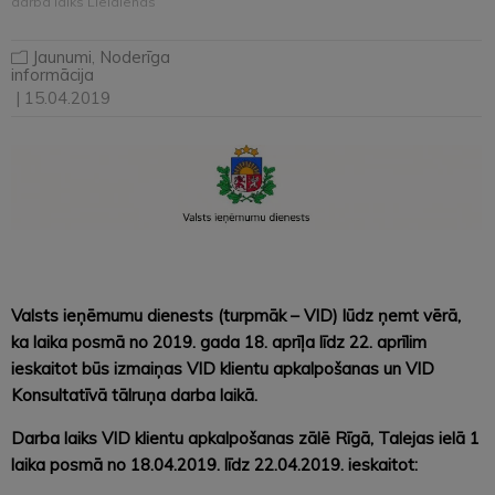
darba laiks Lieldienās
Jaunumi
,
Noderīga
informācija
| 15.04.2019
Valsts ieņēmumu dienests (turpmāk – VID) lūdz ņemt vērā,
ka laika posmā no 2019. gada 18. aprīļa līdz 22. aprīlim
ieskaitot būs izmaiņas VID klientu apkalpošanas un VID
Konsultatīvā tālruņa darba laikā.
Darba laiks VID klientu apkalpošanas zālē Rīgā, Talejas ielā 1
laika posmā no 18.04.2019. līdz 22.04.2019. ieskaitot: