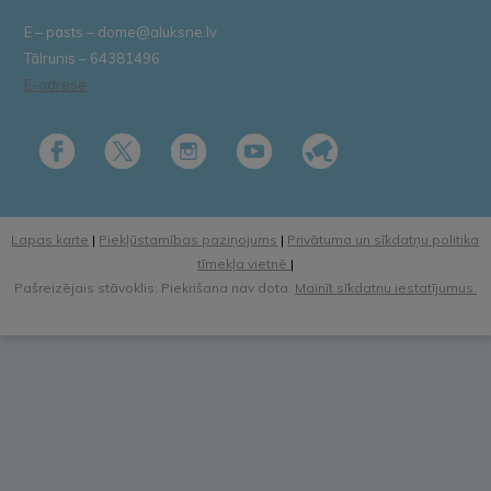
E – pasts – dome@aluksne.lv
Tālrunis – 64381496
E-adrese
Lapas karte
|
Piekļūstamības paziņojums
|
Privātuma un sīkdatņu politika
tīmekļa vietnē
|
Pašreizējais stāvoklis: Piekrišana nav dota.
Mainīt sīkdatņu iestatījumus.