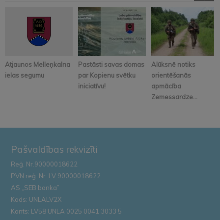
Atjaunos Melleņkalna
Pastāsti savas domas
Alūksnē notiks
ielas segumu
par Kopienu svētku
orientēšanās
iniciatīvu!
apmācība
Zemessardze...
Pašvaldības rekvizīti
Reģ. Nr.90000018622
PVN reģ. Nr. LV 90000018622
AS „SEB banka”
Kods: UNLALV2X
Konts: LV58 UNLA 0025 0041 3033 5