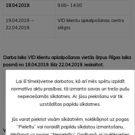
18.04.2019.
9.00– 14.00
19.04.2019. –
VID klientu apkalpošanas centrs
22.04.2019.
slēgts
Darba laiks VID klientu apkalpošanas vietās ārpus Rīgas laika
posmā no 18.04.2019. līdz 22.04.2019. ieskaitot:
18.04.2019.
9.00 – 15.00
Lai šī tīmekļvietne darbotos, kā arī mēs spētu izpildīt
normatīvo aktu prasības, tā izmanto savas un trešo pušu
19.04.2019. –
VID klientu apkalpošanas centrs
nepieciešamās sīkdatnes. Ar Jūsu piekrišanu var tik
22.04.2019.
slēgts
uzstādītas papildu sīkdatnes.
Jūs varat piekrist visām sīkdatnēm, noklikšķinot uz pogas
“Piekrītu” vai noraidīt papildu sīkdatņu izmantošanu,
VID Konsultatīvā tālruņa 67120000 darba laiks no
klikšķinot uz pogas “Nepiekrītu”. Gadījumā, ja izvēlēsieties