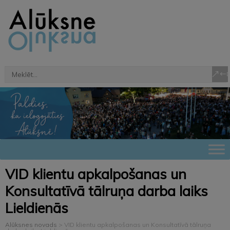
VID klientu apkalpošanas un
Konsultatīvā tālruņa darba laiks
Lieldienās
Alūksnes novads
>
VID klientu apkalpošanas un Konsultatīvā tālruņa